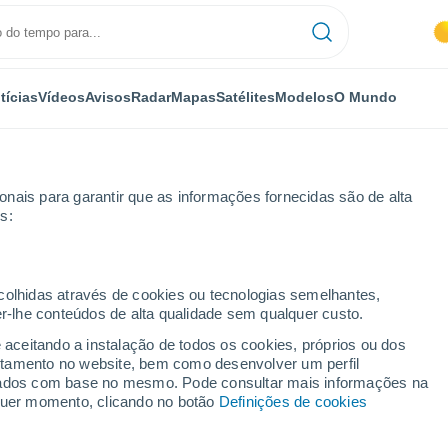
tícias
Vídeos
Avisos
Radar
Mapas
Satélites
Modelos
O Mundo
nais para garantir que as informações fornecidas são de alta
s:
edonda y San Mamés
ecolhidas através de cookies ou tecnologias semelhantes,
er-lhe conteúdos de alta qualidade sem qualquer custo.
varredonda y San Mamés
e aceitando a instalação de todos os cookies, próprios ou dos
rtamento no website, bem como desenvolver um perfil
...
lizados com base no mesmo. Pode consultar mais informações na
lquer momento, clicando no botão
Definições de cookies
Por horas
Céu limpo nas próximas horas