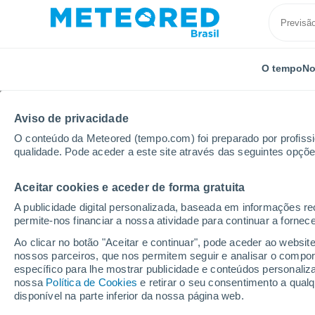
O tempo
No
Aviso de privacidade
O conteúdo da Meteored (tempo.com) foi preparado por profissio
qualidade. Pode aceder a este site através das seguintes opçõe
Aceitar cookies e aceder de forma gratuita
Início
Espanha
Comunidade de Madrid
Navarr
A publicidade digital personalizada, baseada em informações r
permite-nos financiar a nossa atividade para continuar a fornec
Previsão do tempo Na
Ao clicar no botão "Aceitar e continuar", pode aceder ao websit
nossos parceiros, que nos permitem seguir e analisar o compo
20:46
Sexta
específico para lhe mostrar publicidade e conteúdos persona
nossa
Política de Cookies
e retirar o seu consentimento a qua
disponível na parte inferior da nossa página web.
Céu Claro