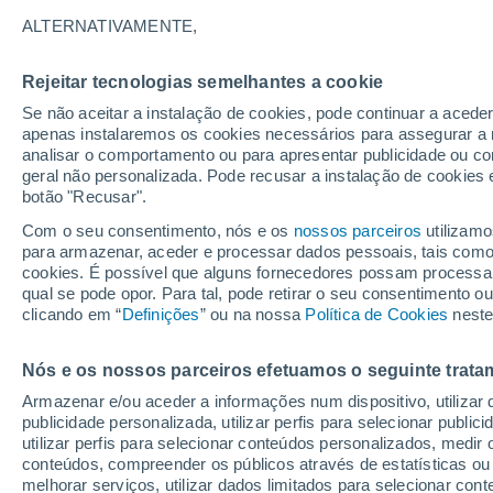
28°
ALTERNATIVAMENTE,
Rejeitar tecnologias semelhantes a cookie
Noroeste
Se não aceitar a instalação de cookies, pode continuar a aced
Sensação de 27°
8
-
37 km/
apenas instalaremos os cookies necessários para assegurar a 
analisar o comportamento ou para apresentar publicidade ou co
geral não personalizada. Pode recusar a instalação de cookies 
botão "Recusar".
Última hora
Chuva de mais de 100 mm, tempestades e
Com o seu consentimento, nós e os
nossos parceiros
utilizamo
vendavais ainda ameaçam o Sul
para armazenar, aceder e processar dados pessoais, tais como a
cookies. É possível que alguns fornecedores possam processa
O Tempo 1 - 7 Dias
Atualidade
Mapas de temperat
qual se pode opor. Para tal, pode retirar o seu consentimento 
clicando em “
Definições
” ou na nossa
Política de Cookies
neste
Nós e os nossos parceiros efetuamos o seguinte trata
Amanhã
Domingo
S
Hoje
Armazenar e/ou aceder a informações num dispositivo, utilizar da
8 Ago.
9 Ago.
7 Ago.
publicidade personalizada, utilizar perfis para selecionar public
utilizar perfis para selecionar conteúdos personalizados, med
conteúdos, compreender os públicos através de estatísticas ou
melhorar serviços, utilizar dados limitados para selecionar cont