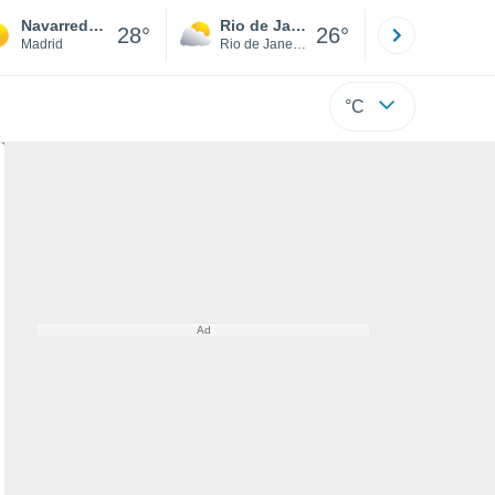
Navarredonda y San Mamés
Rio de Janeiro
São Paulo
28°
26°
Madrid
Rio de Janeiro
São Paulo
°C