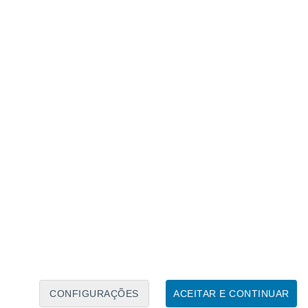
Caléndario Lunar
Seg
Ter
Qua
Qui
Sex
Sáb
Domo
7
8
9
10
11
12
13
14
15
16
17
18
19
20
CONFIGURAÇÕES
ACEITAR E CONTINUAR