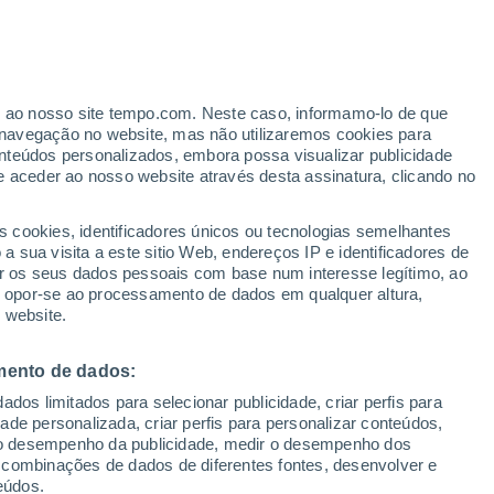
Aviso de nível amarelo
Alerta moderado de temperaturas
altas em Navarredonda y San
Mamés hoje
er ao nosso site tempo.com. Neste caso, informamo-lo de que
h
navegação no website, mas não utilizaremos cookies para
nteúdos personalizados, embora possa visualizar publicidade
e aceder ao nosso website através desta assinatura, clicando no
s cookies, identificadores únicos ou tecnologias semelhantes
 sua visita a este sitio Web, endereços IP e identificadores de
r os seus dados pessoais com base num interesse legítimo, ao
ura
Radar de Chuva
Satélites
Modelos
ou opor-se ao processamento de dados em qualquer altura,
 website.
mento de dados:
egunda
Terça
Quarta
Quinta
dos limitados para selecionar publicidade, criar perfis para
10 Ago.
11 Ago.
12 Ago.
13 Ago.
idade personalizada, criar perfis para personalizar conteúdos,
ir o desempenho da publicidade, medir o desempenho dos
 combinações de dados de diferentes fontes, desenvolver e
eúdos.