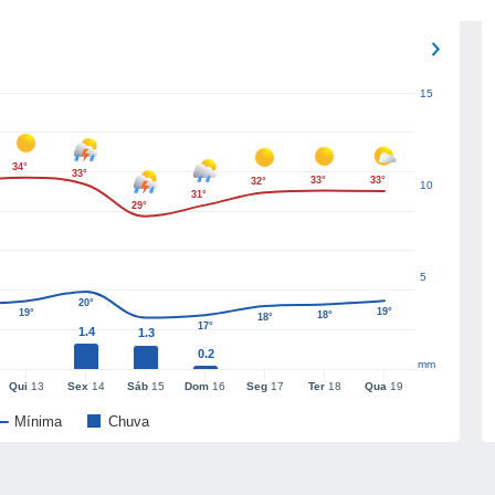
15
34°
33°
33°
33°
32°
10
31°
29°
5
20°
19°
19°
18°
18°
17°
1.4
1.3
0.2
mm
Qui
13
Sex
14
Sáb
15
Dom
16
Seg
17
Ter
18
Qua
19
Mínima
Chuva