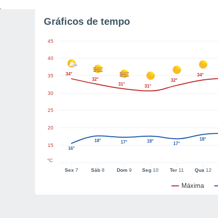
Gráficos de tempo
45
40
34°
34°
35
32°
32°
31°
31°
30
25
20
18°
18°
18°
17°
17°
15
16°
°C
Sex
7
Sáb
8
Dom
9
Seg
10
Ter
11
Qua
12
Máxima