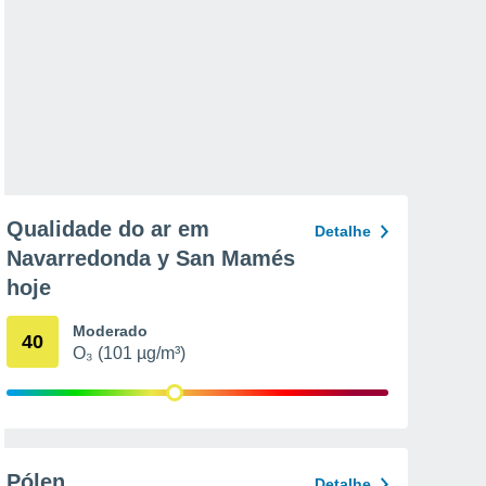
Qualidade do ar em
Detalhe
Navarredonda y San Mamés
hoje
Moderado
40
O₃ (101 µg/m³)
Pólen
Detalhe