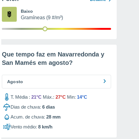
Baixo
Gramíneas (9 #/m³)
Que tempo faz em Navarredonda y
San Mamés em
agosto
?
Agosto
T. Média :
21°C
Máx.:
27°C
Min:
14°C
Dias de chuva:
6
dias
Acum. de chuva:
28 mm
Vento médio:
8 km/h