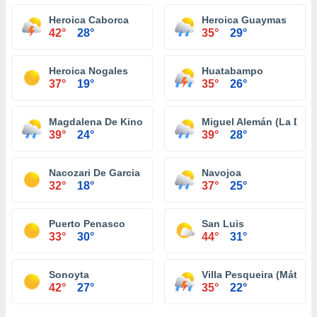
Heroica Caborca
Heroica Guaymas
42°
28°
35°
29°
Heroica Nogales
Huatabampo
37°
19°
35°
26°
Magdalena De Kino
Miguel Alemán (La Doce
39°
24°
39°
28°
Nacozari De Garcia
Navojoa
32°
18°
37°
25°
Puerto Penasco
San Luis
33°
30°
44°
31°
Sonoyta
Villa Pesqueira (Mátape
42°
27°
35°
22°