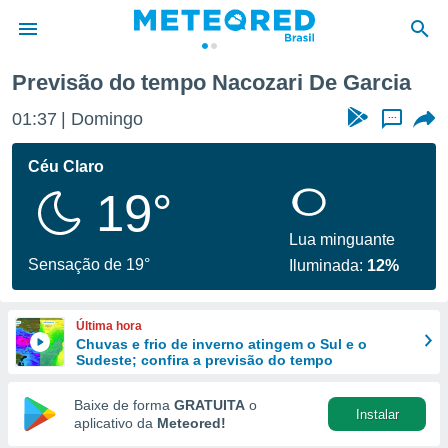
Previsão do tempo Nacozari De Garcia
de
01:37
Domingo
...
 da
tempo.com)
Céu Claro
do por
19°
is para
e as
 fornecidas
Lua minguante
 qualidade.
Sensação de 19°
Iluminada:
12%
r a este
s das
opções:
Última hora
Chuvas e frio de inverno atingem o Sul e o
ookies e
Sudeste; confira a previsão do tempo
 forma
Baixe de forma
GRATUITA
o
Instalar
e digital
aplicativo da
Meteored!
da,