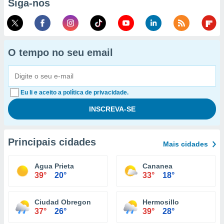
Siga-nos
O tempo no seu email
Eu li e aceito a política de privacidade.
Principais cidades
Mais cidades
Agua Prieta
Cananea
39°
20°
33°
18°
Ciudad Obregon
Hermosillo
37°
26°
39°
28°