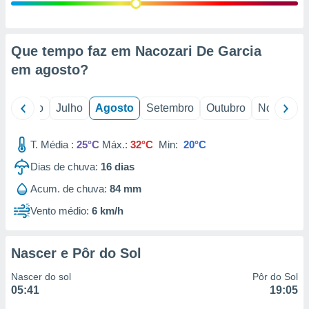
conteúdos.
ção
Que tempo faz em Nacozari De Garcia
ão através
em
agosto
?
de
,
 e
o
Junho
Julho
Agosto
Setembro
Outubro
Novembro
dos,
publicidade
T. Média :
25°C
Máx.:
32°C
Min:
20°C
s, estudos
Dias de chuva:
16
dias
a e
mento de
Acum. de chuva:
84 mm
Vento médio:
6 km/h
ossos 1199
eiros
Nascer e Pôr do Sol
Nascer do sol
Pôr do Sol
05:41
19:05