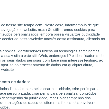
Aviso de nível amarelo
Alerta moderado de temperaturas
altas em Mulazzano hoje
erado
er ao nosso site tempo.com. Neste caso, informamo-lo de que
navegação no website, mas não utilizaremos cookies para
nteúdos personalizados, embora possa visualizar publicidade
e aceder ao nosso website através desta assinatura, clicando no
s cookies, identificadores únicos ou tecnologias semelhantes
 sua visita a este sitio Web, endereços IP e identificadores de
r os seus dados pessoais com base num interesse legítimo, ao
Radar de Chuva
Satélites
Modelos
ou opor-se ao processamento de dados em qualquer altura,
 website.
mento de dados:
Terça
Quarta
Quinta
Sexta
dos limitados para selecionar publicidade, criar perfis para
11 Ago.
12 Ago.
13 Ago.
14 Ago.
idade personalizada, criar perfis para personalizar conteúdos,
ir o desempenho da publicidade, medir o desempenho dos
 combinações de dados de diferentes fontes, desenvolver e
eúdos.