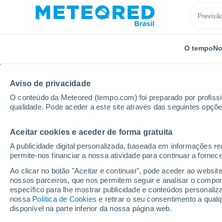
O tempo
No
Aviso de privacidade
O conteúdo da Meteored (tempo.com) foi preparado por profissio
qualidade. Pode aceder a este site através das seguintes opçõe
Aceitar cookies e aceder de forma gratuita
Início
Itália
Província de Lodi
Mulazzano
A publicidade digital personalizada, baseada em informações r
permite-nos financiar a nossa atividade para continuar a fornec
Previsão do tempo Mu
Ao clicar no botão "Aceitar e continuar", pode aceder ao websit
nossos parceiros, que nos permitem seguir e analisar o compo
10:36
Sábado
específico para lhe mostrar publicidade e conteúdos persona
nossa
Política de Cookies
e retirar o seu consentimento a qua
disponível na parte inferior da nossa página web.
Céu Claro