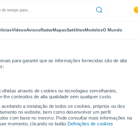
tícias
Vídeos
Avisos
Radar
Mapas
Satélites
Modelos
O Mundo
nais para garantir que as informações fornecidas são de alta
s:
ecolhidas através de cookies ou tecnologias semelhantes,
er-lhe conteúdos de alta qualidade sem qualquer custo.
lazzano
e aceitando a instalação de todos os cookies, próprios ou dos
rtamento no website, bem como desenvolver um perfil
...
lizados com base no mesmo. Pode consultar mais informações na
lquer momento, clicando no botão
Definições de cookies
Por horas
Intervalos nublados nas
próximas horas