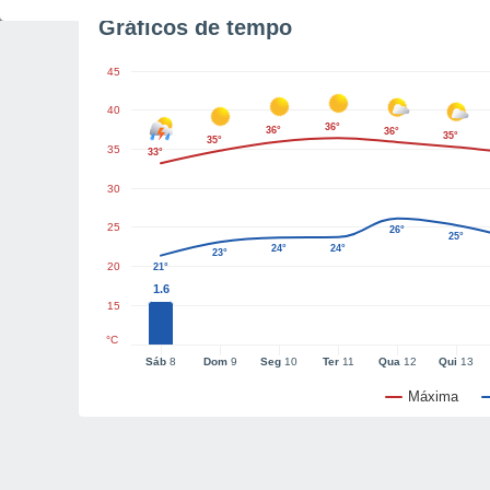
Gráficos de tempo
45
40
36°
36°
36°
35°
35°
35
33°
30
25
26°
25°
24°
24°
23°
20
21°
1.6
15
°C
Sáb
8
Dom
9
Seg
10
Ter
11
Qua
12
Qui
13
Máxima