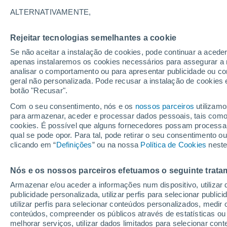
29°
ALTERNATIVAMENTE,
Rejeitar tecnologias semelhantes a cookie
UV
5 Mod
Se não aceitar a instalação de cookies, pode continuar a aced
Sensação de 29°
FPS
6-10
apenas instalaremos os cookies necessários para assegurar a 
analisar o comportamento ou para apresentar publicidade ou co
geral não personalizada. Pode recusar a instalação de cookies 
botão "Recusar".
Última hora
Chuva de mais de 100 mm, tempestades e
Com o seu consentimento, nós e os
nossos parceiros
utilizamo
vendavais ainda ameaçam o Sul
para armazenar, aceder e processar dados pessoais, tais como a
cookies. É possível que alguns fornecedores possam processa
O Tempo 1 - 7 Dias
Atualidade
Mapas de nuvens
qual se pode opor. Para tal, pode retirar o seu consentimento 
clicando em “
Definições
” ou na nossa
Política de Cookies
neste
Nós e os nossos parceiros efetuamos o seguinte trata
Amanhã
Segunda
Hoje
Armazenar e/ou aceder a informações num dispositivo, utilizar da
9 Ago.
10 Ago.
8 Ago.
publicidade personalizada, utilizar perfis para selecionar public
utilizar perfis para selecionar conteúdos personalizados, med
conteúdos, compreender os públicos através de estatísticas ou
melhorar serviços, utilizar dados limitados para selecionar cont
50%