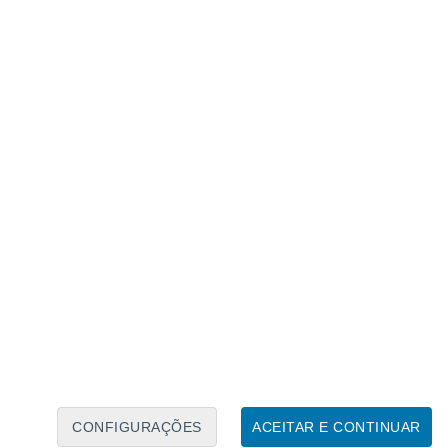
Caléndario Lunar
Seg
Ter
Qua
Qui
Sex
Sáb
Domo
8
9
10
11
12
13
14
15
16
17
18
19
20
21
CONFIGURAÇÕES
ACEITAR E CONTINUAR