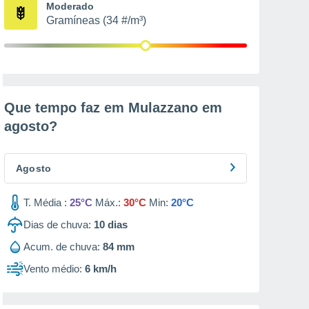
Moderado
Gramíneas (34 #/m³)
Que tempo faz em Mulazzano em
agosto
?
Agosto
T. Média :
25°C
Máx.:
30°C
Min:
20°C
Dias de chuva:
10
dias
Acum. de chuva:
84 mm
Vento médio:
6 km/h