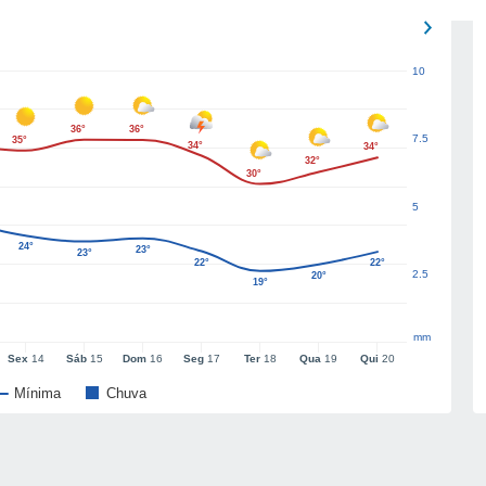
10
36°
36°
7.5
35°
34°
34°
32°
30°
5
24°
23°
23°
22°
22°
2.5
20°
19°
mm
Sex
14
Sáb
15
Dom
16
Seg
17
Ter
18
Qua
19
Qui
20
Mínima
Chuva