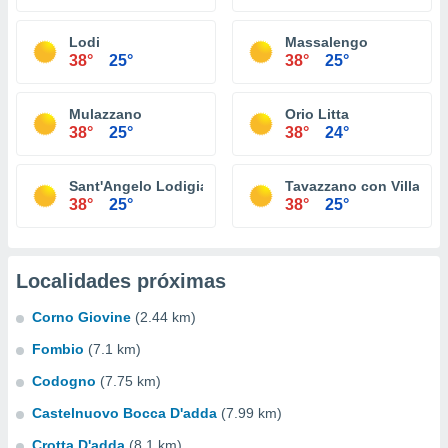
Lodi
Massalengo
38°
25°
38°
25°
Mulazzano
Orio Litta
38°
25°
38°
24°
Sant'Angelo Lodigiano
Tavazzano con Villaves
38°
25°
38°
25°
Localidades próximas
Corno Giovine
(2.44 km)
Fombio
(7.1 km)
Codogno
(7.75 km)
Castelnuovo Bocca D'adda
(7.99 km)
Crotta D'adda
(8.1 km)