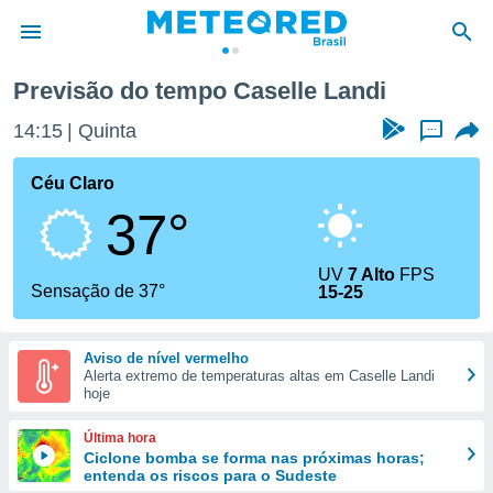
Previsão do tempo Caselle Landi
de
14:15
Quinta
...
 da
tempo.com)
Céu Claro
do por
37°
is para
e as
 fornecidas
UV
7 Alto
FPS
 qualidade.
Sensação de 37°
15-25
r a este
s das
opções:
Aviso de nível vermelho
Alerta extremo de temperaturas altas em Caselle Landi
ookies e
hoje
 forma
Última hora
e digital
Ciclone bomba se forma nas próximas horas;
entenda os riscos para o Sudeste
da,