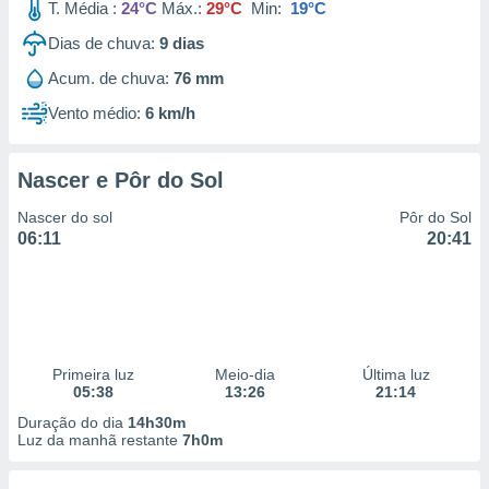
T. Média :
24°C
Máx.:
29°C
Min:
19°C
Dias de chuva:
9
dias
Acum. de chuva:
76 mm
Vento médio:
6 km/h
Nascer e Pôr do Sol
Nascer do sol
Pôr do Sol
06:11
20:41
Primeira luz
Meio-dia
Última luz
05:38
13:26
21:14
Duração do dia
14h30m
Luz da manhã restante
7h0m