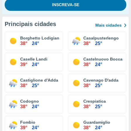
Principais cidades
Mais cidades
Borghetto Lodigiano
Casalpusterlengo
38°
24°
38°
25°
Caselle Landi
Castelnuovo Bocca D'a
39°
24°
38°
24°
Castiglione d'Adda
Cavenago D'adda
38°
25°
38°
25°
Codogno
Crespiatica
38°
24°
38°
25°
Fombio
Guardamiglio
39°
24°
38°
24°