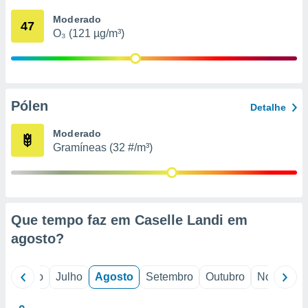
conteúdos.
Moderado
47
O₃ (121 µg/m³)
ção
ão através
de
,
 e
Pólen
Detalhe
dos,
Moderado
publicidade
Gramíneas (32 #/m³)
s, estudos
a e
mento de
ossos 1199
Que tempo faz em Caselle Landi em
eiros
agosto
?
o
Junho
Julho
Agosto
Setembro
Outubro
Novembro