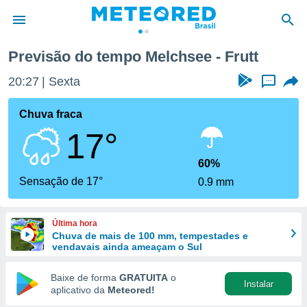
Previsão do tempo Melchsee - Frutt
de
20:27
Sexta
...
 da
tempo.com)
Chuva fraca
do por
17°
is para
e as
 fornecidas
60%
 qualidade.
Sensação de 17°
0.9 mm
r a este
s das
opções:
Última hora
Chuva de mais de 100 mm, tempestades e
ookies e
vendavais ainda ameaçam o Sul
 forma
Baixe de forma
GRATUITA
o
Instalar
e digital
aplicativo da
Meteored!
da,