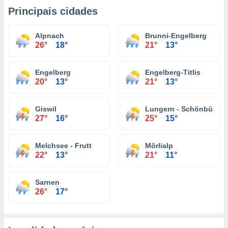
Principais cidades
Alpnach
Brunni-Engelberg
26°
18°
21°
13°
Engelberg
Engelberg-Titlis
20°
13°
21°
13°
Giswil
Lungern - Schönbüel
27°
16°
25°
15°
Melchsee - Frutt
Mörlialp
22°
13°
21°
11°
Sarnen
26°
17°