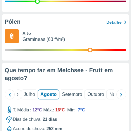
conteúdos.
ção
Pólen
Detalhe
ão através
de
Alto
,
Gramíneas (63 #/m³)
 e
dos,
publicidade
s, estudos
Que tempo faz em Melchsee - Frutt em
a e
mento de
agosto
?
ossos 1199
o
Junho
Julho
Agosto
Setembro
Outubro
Novembro
eiros
T. Média :
12°C
Máx.:
16°C
Min:
7°C
Dias de chuva:
21
dias
Acum. de chuva:
252 mm