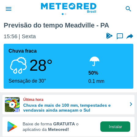
Previsão do tempo Meadville - PA
de
15:56
Sexta
...
 da
tempo.com)
Chuva fraca
do por
28°
is para
e as
 fornecidas
50%
 qualidade.
Sensação de 30°
0.1 mm
r a este
s das
opções:
Última hora
Chuva de mais de 100 mm, tempestades e
ookies e
vendavais ainda ameaçam o Sul
 forma
Baixe de forma
GRATUITA
o
Instalar
e digital
aplicativo da
Meteored!
da,