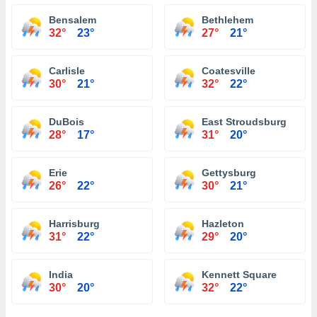
Bensalem
Bethlehem
32°
23°
27°
21°
Carlisle
Coatesville
30°
21°
32°
22°
DuBois
East Stroudsburg
28°
17°
31°
20°
Erie
Gettysburg
26°
22°
30°
21°
Harrisburg
Hazleton
31°
22°
29°
20°
India
Kennett Square
30°
20°
32°
22°