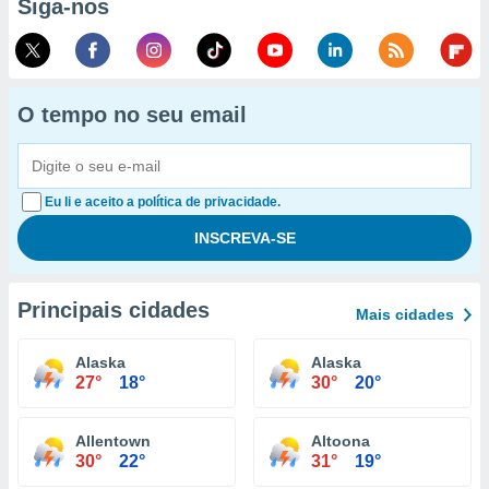
Siga-nos
O tempo no seu email
Eu li e aceito a política de privacidade.
Principais cidades
Mais cidades
Alaska
Alaska
27°
18°
30°
20°
Allentown
Altoona
30°
22°
31°
19°