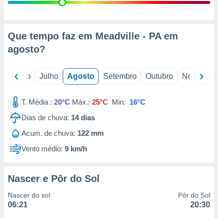
conteúdos.
ção
Que tempo faz em Meadville - PA em
ão através
agosto
?
de
,
 e
o
Junho
Julho
Agosto
Setembro
Outubro
Novembro
dos,
publicidade
T. Média :
20°C
Máx.:
25°C
Min:
16°C
s, estudos
Dias de chuva:
14
dias
a e
mento de
Acum. de chuva:
122 mm
Vento médio:
9 km/h
ossos 1199
eiros
Nascer e Pôr do Sol
Nascer do sol
Pôr do Sol
06:21
20:30