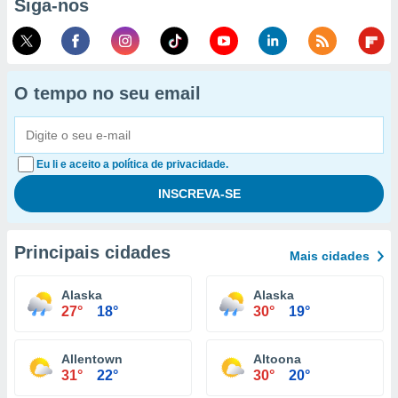
Siga-nos
O tempo no seu email
Eu li e aceito a política de privacidade.
Principais cidades
Mais cidades
Alaska
Alaska
27°
18°
30°
19°
Allentown
Altoona
31°
22°
30°
20°