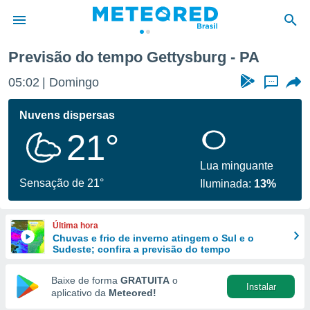
Previsão do tempo Gettysburg - PA
de
05:02
Domingo
...
 da
tempo.com)
Nuvens dispersas
do por
21°
is para
e as
 fornecidas
Lua minguante
 qualidade.
Sensação de 21°
Iluminada:
13%
r a este
s das
opções:
Última hora
Chuvas e frio de inverno atingem o Sul e o
ookies e
Sudeste; confira a previsão do tempo
 forma
Baixe de forma
GRATUITA
o
Instalar
e digital
aplicativo da
Meteored!
da,