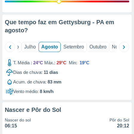
conteúdos.
ção
Que tempo faz em Gettysburg - PA em
ão através
agosto
?
de
,
 e
o
Junho
Julho
Agosto
Setembro
Outubro
Novembro
dos,
publicidade
T. Média :
24°C
Máx.:
29°C
Min:
19°C
s, estudos
Dias de chuva:
11
dias
a e
mento de
Acum. de chuva:
83 mm
Vento médio:
8 km/h
ossos 1199
eiros
Nascer e Pôr do Sol
Nascer do sol
Pôr do Sol
06:15
20:12