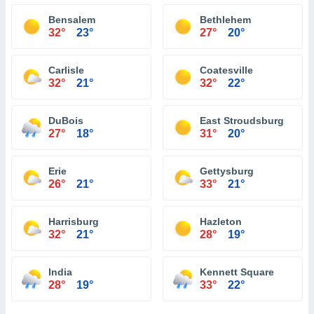
Bensalem
Bethlehem
32°
23°
27°
20°
Carlisle
Coatesville
32°
21°
32°
22°
DuBois
East Stroudsburg
27°
18°
31°
20°
Erie
Gettysburg
26°
21°
33°
21°
Harrisburg
Hazleton
32°
21°
28°
19°
India
Kennett Square
28°
19°
33°
22°