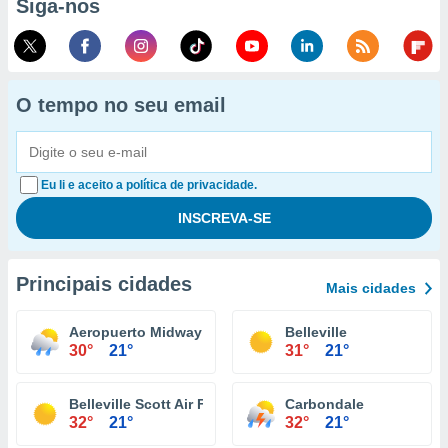
Siga-nos
O tempo no seu email
Eu li e aceito a política de privacidade.
Principais cidades
Mais cidades
Aeropuerto Midway Chicago
Belleville
30°
21°
31°
21°
Belleville Scott Air Force Base
Carbondale
32°
21°
32°
21°