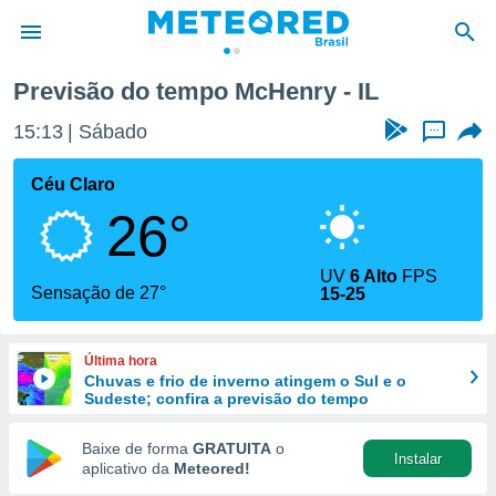
Previsão do tempo McHenry - IL
de
15:13
Sábado
...
 da
tempo.com)
Céu Claro
do por
26°
is para
e as
 fornecidas
UV
6 Alto
FPS
 qualidade.
Sensação de 27°
15-25
r a este
s das
opções:
Última hora
Chuvas e frio de inverno atingem o Sul e o
ookies e
Sudeste; confira a previsão do tempo
 forma
Baixe de forma
GRATUITA
o
Instalar
e digital
aplicativo da
Meteored!
da,