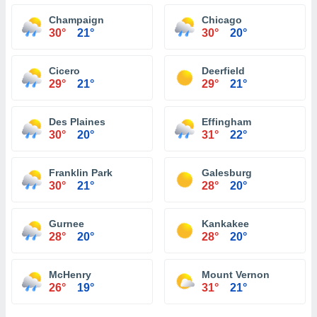
Champaign
Chicago
30°
21°
30°
20°
Cicero
Deerfield
29°
21°
29°
21°
Des Plaines
Effingham
30°
20°
31°
22°
Franklin Park
Galesburg
30°
21°
28°
20°
Gurnee
Kankakee
28°
20°
28°
20°
McHenry
Mount Vernon
26°
19°
31°
21°