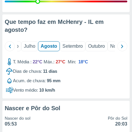
conteúdos.
ção
Que tempo faz em McHenry - IL em
ão através
agosto
?
de
,
 e
o
Junho
Julho
Agosto
Setembro
Outubro
Novembro
dos,
publicidade
T. Média :
22°C
Máx.:
27°C
Min:
18°C
s, estudos
Dias de chuva:
11
dias
a e
mento de
Acum. de chuva:
95 mm
Vento médio:
10 km/h
ossos 1199
eiros
Nascer e Pôr do Sol
Nascer do sol
Pôr do Sol
05:53
20:03