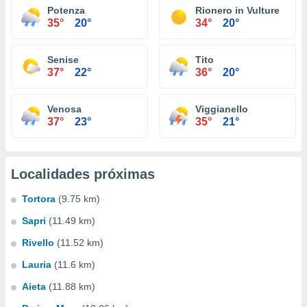
Potenza
Rionero in Vulture
35°
20°
34°
20°
Senise
Tito
37°
22°
36°
20°
Venosa
Viggianello
37°
23°
35°
21°
Localidades próximas
Tortora
(9.75 km)
Sapri
(11.49 km)
Rivello
(11.52 km)
Lauria
(11.6 km)
Aieta
(11.88 km)