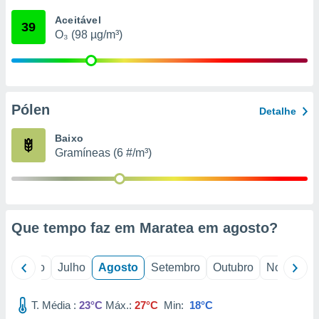
conteúdos.
Aceitável
39
O₃ (98 µg/m³)
ção
ão através
de
,
 e
Pólen
Detalhe
dos,
Baixo
publicidade
Gramíneas (6 #/m³)
s, estudos
a e
mento de
ossos 1199
Que tempo faz em Maratea em
agosto
?
eiros
o
Junho
Julho
Agosto
Setembro
Outubro
Novembro
T. Média :
23°C
Máx.:
27°C
Min:
18°C