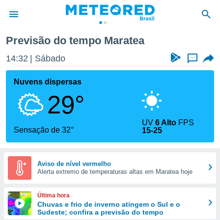
Previsão do tempo Maratea
de
14:32
Sábado
...
 da
tempo.com)
Nuvens dispersas
do por
29°
is para
e as
 fornecidas
UV
6 Alto
FPS
 qualidade.
Sensação de 32°
15-25
r a este
s das
opções:
Aviso de nível vermelho
Alerta extremo de temperaturas altas em Maratea hoje
ookies e
 forma
Última hora
e digital
Chuvas e frio de inverno atingem o Sul e o
Sudeste; confira a previsão do tempo
da,