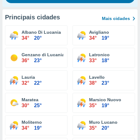
Principais cidades
Mais cidades
Albano Di Lucania
Avigliano
34°
20°
34°
19°
Genzano di Lucania
Latronico
36°
23°
33°
18°
Lauria
Lavello
32°
22°
38°
23°
Maratea
Marsico Nuovo
30°
25°
35°
19°
Moliterno
Muro Lucano
34°
19°
35°
20°