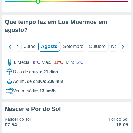
conteúdos.
ção
Que tempo faz em Los Muermos em
ão através
agosto
?
de
,
 e
o
Junho
Julho
Agosto
Setembro
Outubro
Novembro
dos,
publicidade
T. Média :
8°C
Máx.:
11°C
Min:
5°C
s, estudos
Dias de chuva:
21
dias
a e
mento de
Acum. de chuva:
206 mm
Vento médio:
13 km/h
ossos 1199
eiros
Nascer e Pôr do Sol
Nascer do sol
Pôr do Sol
07:54
18:05