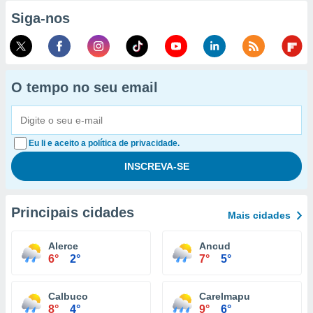
Siga-nos
O tempo no seu email
Eu li e aceito a política de privacidade.
Principais cidades
Mais cidades
Alerce
Ancud
6°
2°
7°
5°
Calbuco
Carelmapu
8°
4°
9°
6°