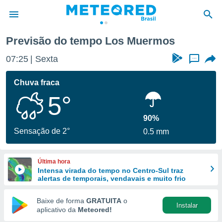
Previsão do tempo Los Muermos
de
07:25
Sexta
...
 da
tempo.com)
Chuva fraca
do por
5°
is para
e as
 fornecidas
90%
 qualidade.
Sensação de 2°
0.5 mm
r a este
s das
opções:
Última hora
Intensa virada do tempo no Centro-Sul traz
ookies e
alertas de temporais, vendavais e muito frio
 forma
Baixe de forma
GRATUITA
o
Instalar
e digital
aplicativo da
Meteored!
da,