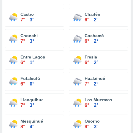
Castro
Chaitén
7°
3°
6°
2°
Chonchi
Cochamó
7°
3°
6°
2°
Entre Lagos
Fresia
6°
1°
6°
2°
Futaleufú
Hualaihué
6°
0°
7°
2°
Llanquihue
Los Muermos
7°
3°
6°
2°
Mesquihué
Osorno
8°
4°
9°
3°