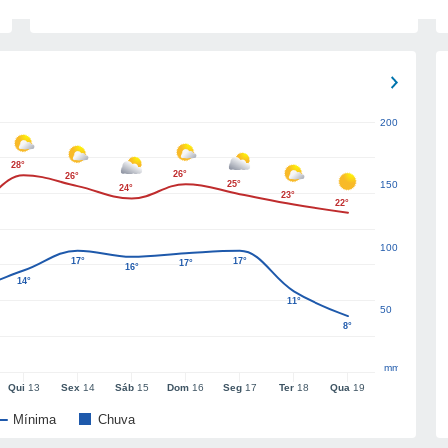
200
28°
26°
26°
25°
150
24°
23°
22°
100
17°
17°
17°
16°
14°
11°
50
8°
mm
Qui
13
Sex
14
Sáb
15
Dom
16
Seg
17
Ter
18
Qua
19
Mínima
Chuva