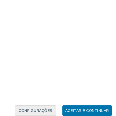
Caléndario Lunar
Seg
Ter
Qua
Qui
Sex
Sáb
Domo
7
8
9
10
11
12
13
14
15
16
17
18
19
20
CONFIGURAÇÕES
ACEITAR E CONTINUAR