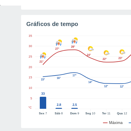
Luz da manhã restante
5h56m
Gráficos de tempo
35
30
28°
27°
24°
25
23°
22°
21°
20
17°
15
16°
15°
14°
12°
12°
10
33
5
2.8
2.5
°C
Sex
7
Sáb
8
Dom
9
Seg
10
Ter
11
Qua
12
Máxima