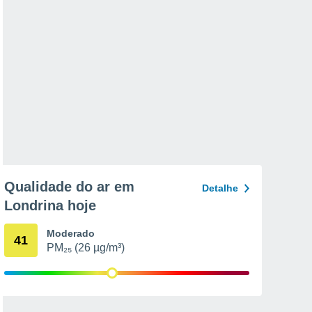
Qualidade do ar em
Detalhe
Londrina hoje
Moderado
41
PM₂₅ (26 µg/m³)