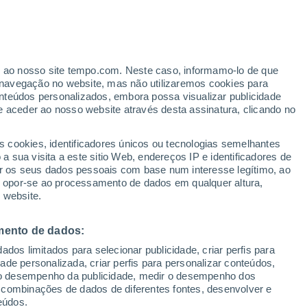
Aviso de nível amarelo
Alerta moderado de otros em
Londrina hoje
er ao nosso site tempo.com. Neste caso, informamo-lo de que
navegação no website, mas não utilizaremos cookies para
nteúdos personalizados, embora possa visualizar publicidade
e aceder ao nosso website através desta assinatura, clicando no
ertas
s cookies, identificadores únicos ou tecnologias semelhantes
 sua visita a este sitio Web, endereços IP e identificadores de
r os seus dados pessoais com base num interesse legítimo, ao
-de-Semana
Amanhã
Atualidade
Mapas de chuva
Hoje
Satéli
ou opor-se ao processamento de dados em qualquer altura,
 website.
mento de dados:
egunda
Terça
Quarta
Quinta
dos limitados para selecionar publicidade, criar perfis para
10 Ago.
11 Ago.
12 Ago.
13 Ago.
idade personalizada, criar perfis para personalizar conteúdos,
ir o desempenho da publicidade, medir o desempenho dos
 combinações de dados de diferentes fontes, desenvolver e
eúdos.