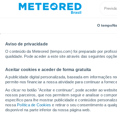
O tempo
No
Aviso de privacidade
O conteúdo da Meteored (tempo.com) foi preparado por profissio
qualidade. Pode aceder a este site através das seguintes opçõe
Aceitar cookies e aceder de forma gratuita
Início
Estado do Paraná
Londrina
A publicidade digital personalizada, baseada em informações r
permite-nos financiar a nossa atividade para continuar a fornec
Previsão do tempo Lon
Ao clicar no botão "Aceitar e continuar", pode aceder ao websit
nossos parceiros, que nos permitem seguir e analisar o compo
12:33
Sexta
específico para lhe mostrar publicidade e conteúdos persona
nossa
Política de Cookies
e retirar o seu consentimento a qua
disponível na parte inferior da nossa página web.
Trovoada