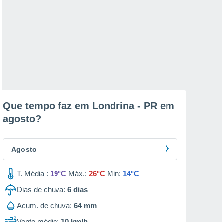
Que tempo faz em Londrina - PR em
agosto
?
Agosto
T. Média :
19°C
Máx.:
26°C
Min:
14°C
Dias de chuva:
6
dias
Acum. de chuva:
64 mm
Vento médio:
10 km/h