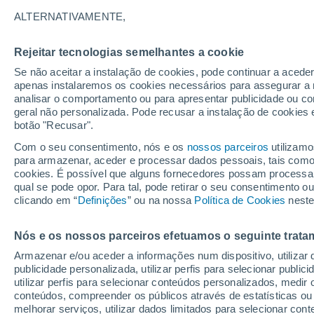
20°
ALTERNATIVAMENTE,
Rejeitar tecnologias semelhantes a cookie
90%
Se não aceitar a instalação de cookies, pode continuar a aced
Sensação de 20°
4.2 mm
apenas instalaremos os cookies necessários para assegurar a 
analisar o comportamento ou para apresentar publicidade ou co
geral não personalizada. Pode recusar a instalação de cookies 
botão "Recusar".
Última hora
Intensa virada do tempo no Centro-Sul traz al
Com o seu consentimento, nós e os
nossos parceiros
utilizamo
de temporais, vendavais e muito frio
para armazenar, aceder e processar dados pessoais, tais como a
cookies. É possível que alguns fornecedores possam processa
O Tempo 1 - 7 Dias
Por horas
Radar de Chuva
Fim
qual se pode opor. Para tal, pode retirar o seu consentimento 
clicando em “
Definições
” ou na nossa
Política de Cookies
neste
Nós e os nossos parceiros efetuamos o seguinte trata
Amanhã
Domingo
S
Hoje
Armazenar e/ou aceder a informações num dispositivo, utilizar da
8 Ago.
9 Ago.
7 Ago.
publicidade personalizada, utilizar perfis para selecionar public
utilizar perfis para selecionar conteúdos personalizados, med
conteúdos, compreender os públicos através de estatísticas ou
melhorar serviços, utilizar dados limitados para selecionar cont
80%
70%
90%