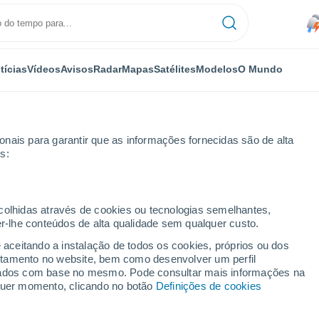
tícias
Vídeos
Avisos
Radar
Mapas
Satélites
Modelos
O Mundo
nais para garantir que as informações fornecidas são de alta
s:
ecolhidas através de cookies ou tecnologias semelhantes,
er-lhe conteúdos de alta qualidade sem qualquer custo.
drina - PR
e aceitando a instalação de todos os cookies, próprios ou dos
rtamento no website, bem como desenvolver um perfil
...
lizados com base no mesmo. Pode consultar mais informações na
lquer momento, clicando no botão
Definições de cookies
Por horas
Chuva fraca nas próximas horas