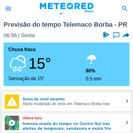
Previsão do tempo Telemaco Borba - PR
de
06:56
Sexta
...
 da
tempo.com)
Chuva fraca
do por
15°
is para
e as
 fornecidas
80%
 qualidade.
Sensação de 15°
0.5 mm
r a este
s das
opções:
Aviso de nível amarelo
Alerta moderado de otros em Telemaco Borba hoje
ookies e
 forma
Última hora
e digital
Intensa virada do tempo no Centro-Sul traz
alertas de temporais, vendavais e muito frio
da,