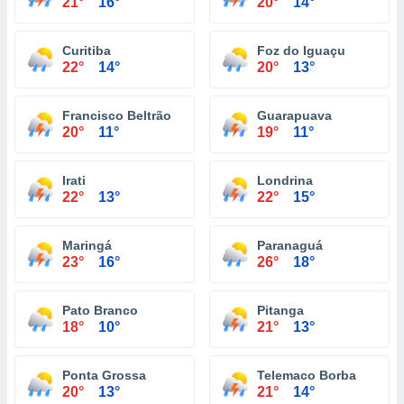
21°
16°
20°
14°
Curitiba
Foz do Iguaçu
22°
14°
20°
13°
Francisco Beltrão
Guarapuava
20°
11°
19°
11°
Irati
Londrina
22°
13°
22°
15°
Maringá
Paranaguá
23°
16°
26°
18°
Pato Branco
Pitanga
18°
10°
21°
13°
Ponta Grossa
Telemaco Borba
20°
13°
21°
14°