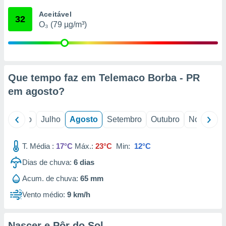
conteúdos.
Aceitável
32
O₃ (79 µg/m³)
ção
ão através
de
,
 e
Que tempo faz em Telemaco Borba - PR
em
agosto
?
dos,
publicidade
s, estudos
o
Junho
Julho
Agosto
Setembro
Outubro
Novembro
a e
mento de
T. Média :
17°C
Máx.:
23°C
Min:
12°C
ossos 1199
Dias de chuva:
6
dias
eiros
Acum. de chuva:
65 mm
Vento médio:
9 km/h
Nascer e Pôr do Sol