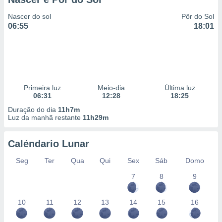
Nascer do sol
Pôr do Sol
06:55
18:01
Primeira luz
Meio-dia
Última luz
06:31
12:28
18:25
Duração do dia
11h7m
Luz da manhã restante
11h29m
Caléndario Lunar
Seg
Ter
Qua
Qui
Sex
Sáb
Domo
7
8
9
10
11
12
13
14
15
16