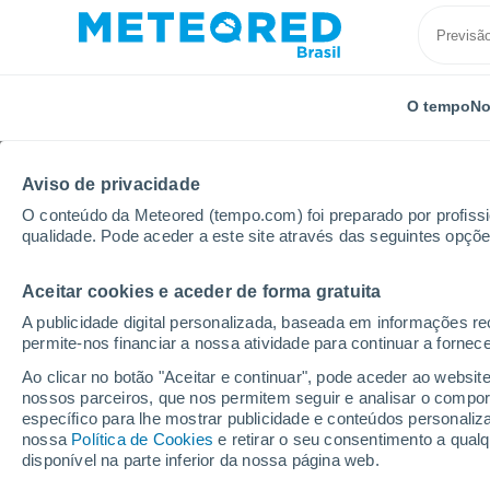
O tempo
No
Aviso de privacidade
O conteúdo da Meteored (tempo.com) foi preparado por profissio
qualidade. Pode aceder a este site através das seguintes opçõe
Aceitar cookies e aceder de forma gratuita
Início
França
Nova Aquitânia
Charente-Maritim
A publicidade digital personalizada, baseada em informações r
permite-nos financiar a nossa atividade para continuar a fornec
Previsão do tempo La 
Ao clicar no botão "Aceitar e continuar", pode aceder ao websit
nossos parceiros, que nos permitem seguir e analisar o compo
05:11
Sábado
específico para lhe mostrar publicidade e conteúdos persona
nossa
Política de Cookies
e retirar o seu consentimento a qua
disponível na parte inferior da nossa página web.
Nuvens dispersas