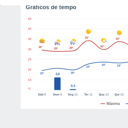
Gráficos de tempo
45
40
34°
35
34°
30°
30°
29°
29°
30
25
24°
23°
23°
20
20°
19°
3.6
15
0.3
°C
Sáb
8
Dom
9
Seg
10
Ter
11
Qua
12
Qui
13
Máxima