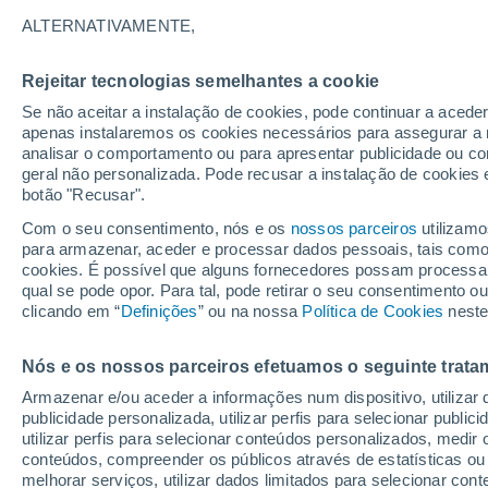
21°
ALTERNATIVAMENTE,
Rejeitar tecnologias semelhantes a cookie
Lua mingu
Se não aceitar a instalação de cookies, pode continuar a aced
Iluminada
Sensação de 21°
apenas instalaremos os cookies necessários para assegurar a 
analisar o comportamento ou para apresentar publicidade ou co
geral não personalizada. Pode recusar a instalação de cookies 
botão "Recusar".
Última hora
Chuva de mais de 100 mm, tempestades e
Com o seu consentimento, nós e os
nossos parceiros
utilizamo
vendavais ainda ameaçam o Sul
para armazenar, aceder e processar dados pessoais, tais como a
cookies. É possível que alguns fornecedores possam processa
O Tempo 1 - 7 Dias
Atualidade
Mapas de nuvens
qual se pode opor. Para tal, pode retirar o seu consentimento 
clicando em “
Definições
” ou na nossa
Política de Cookies
neste
Nós e os nossos parceiros efetuamos o seguinte trata
Amanhã
Segunda
Hoje
Armazenar e/ou aceder a informações num dispositivo, utilizar da
9 Ago.
10 Ago.
8 Ago.
publicidade personalizada, utilizar perfis para selecionar public
utilizar perfis para selecionar conteúdos personalizados, med
conteúdos, compreender os públicos através de estatísticas ou
melhorar serviços, utilizar dados limitados para selecionar cont
60%
30%