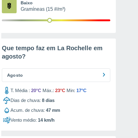
Baixo
Gramíneas (15 #/m³)
Que tempo faz em La Rochelle em
agosto
?
Agosto
T. Média :
20°C
Máx.:
23°C
Min:
17°C
Dias de chuva:
8
dias
Acum. de chuva:
47 mm
Vento médio:
14 km/h