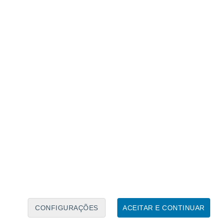
Caléndario Lunar
Seg
Ter
Qua
Qui
Sex
Sáb
Domo
8
9
10
11
12
13
14
15
16
17
18
19
20
21
CONFIGURAÇÕES
ACEITAR E CONTINUAR