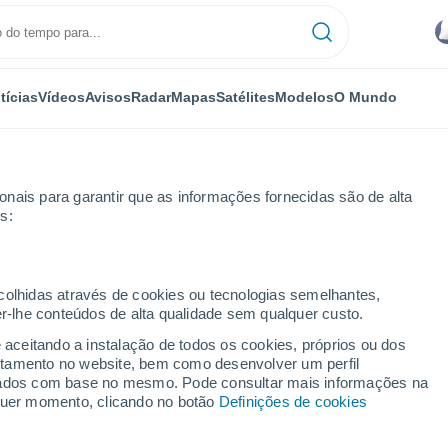
tícias
Vídeos
Avisos
Radar
Mapas
Satélites
Modelos
O Mundo
nais para garantir que as informações fornecidas são de alta
s:
e
La Rochelle
ecolhidas através de cookies ou tecnologias semelhantes,
er-lhe conteúdos de alta qualidade sem qualquer custo.
Rochelle
e aceitando a instalação de todos os cookies, próprios ou dos
rtamento no website, bem como desenvolver um perfil
...
lizados com base no mesmo. Pode consultar mais informações na
lquer momento, clicando no botão
Definições de cookies
Por horas
Intervalos nublados nas
próximas horas