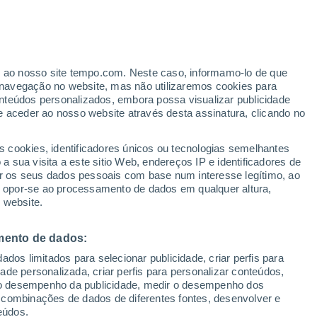
ante
er ao nosso site tempo.com. Neste caso, informamo-lo de que
:
24%
navegação no website, mas não utilizaremos cookies para
nteúdos personalizados, embora possa visualizar publicidade
e aceder ao nosso website através desta assinatura, clicando no
s cookies, identificadores únicos ou tecnologias semelhantes
 sua visita a este sitio Web, endereços IP e identificadores de
r os seus dados pessoais com base num interesse legítimo, ao
Radar de Chuva
Satélites
Modelos
ou opor-se ao processamento de dados em qualquer altura,
 website.
mento de dados:
Terça
Quarta
Quinta
Sexta
dos limitados para selecionar publicidade, criar perfis para
11 Ago.
12 Ago.
13 Ago.
14 Ago.
idade personalizada, criar perfis para personalizar conteúdos,
ir o desempenho da publicidade, medir o desempenho dos
 combinações de dados de diferentes fontes, desenvolver e
eúdos.