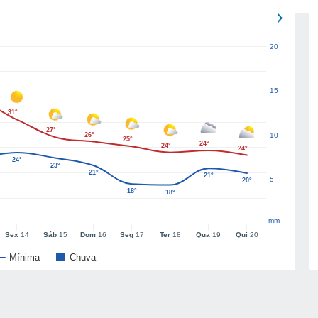
20
15
31°
27°
26°
10
25°
24°
24°
24°
24°
23°
21°
21°
5
20°
18°
18°
mm
Sex
14
Sáb
15
Dom
16
Seg
17
Ter
18
Qua
19
Qui
20
Mínima
Chuva