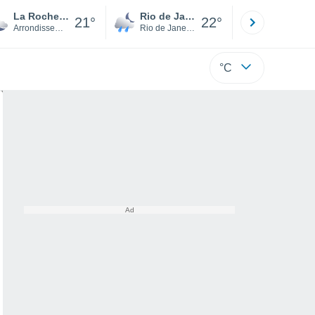
La Rochelle
Rio de Janeiro
São Paulo
21°
22°
Arrondissement of La Rochelle
Rio de Janeiro
São Paulo
°C