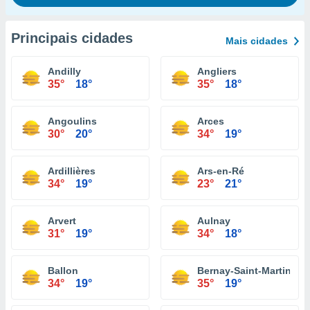
Principais cidades
Mais cidades
Andilly
Angliers
35°
18°
35°
18°
Angoulins
Arces
30°
20°
34°
19°
Ardillières
Ars-en-Ré
34°
19°
23°
21°
Arvert
Aulnay
31°
19°
34°
18°
Ballon
Bernay-Saint-Martin
34°
19°
35°
19°