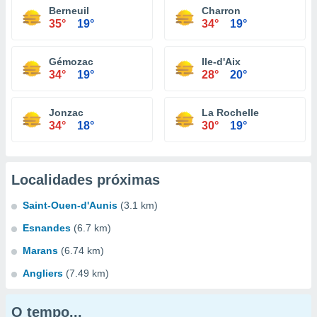
Berneuil
Charron
35°
19°
34°
19°
Gémozac
Ile-d'Aix
34°
19°
28°
20°
Jonzac
La Rochelle
34°
18°
30°
19°
Localidades próximas
Saint-Ouen-d'Aunis
(3.1 km)
Esnandes
(6.7 km)
Marans
(6.74 km)
Angliers
(7.49 km)
O tempo...