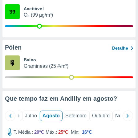
conteúdos.
Aceitável
39
O₃ (99 µg/m³)
ção
ão através
de
,
 e
Pólen
Detalhe
dos,
Baixo
publicidade
Gramíneas (25 #/m³)
s, estudos
a e
mento de
ossos 1199
Que tempo faz em Andilly em
agosto
?
eiros
o
Junho
Julho
Agosto
Setembro
Outubro
Novembro
T. Média :
20°C
Máx.:
25°C
Min:
16°C