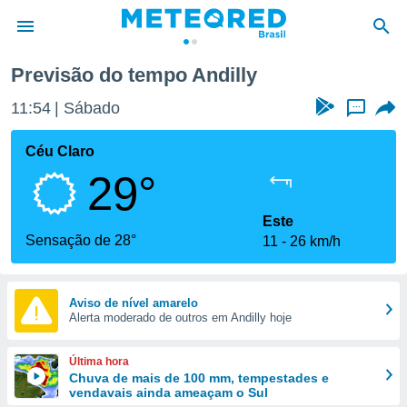
y
Previsão do tempo Andilly
de
11:54
Sábado
...
 da
tempo.com)
Céu Claro
do por
29°
is para
e as
 fornecidas
Este
 qualidade.
Sensação de 28°
11
26 km/h
r a este
s das
opções:
Aviso de nível amarelo
Alerta moderado de outros em Andilly hoje
ookies e
 forma
Última hora
e digital
Chuva de mais de 100 mm, tempestades e
vendavais ainda ameaçam o Sul
da,