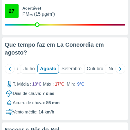
conteúdos.
Aceitável
27
PM₂₅ (15 µg/m³)
ção
ão através
de
,
 e
Que tempo faz em La Concordia em
agosto
?
dos,
publicidade
s, estudos
o
Junho
Julho
Agosto
Setembro
Outubro
Novembro
a e
mento de
T. Média :
13°C
Máx.:
17°C
Min:
9°C
ossos 1199
Dias de chuva:
7
dias
eiros
Acum. de chuva:
86 mm
Vento médio:
14 km/h
Nascer e Pôr do Sol