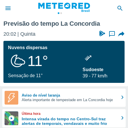
Previsão do tempo La Concordia
de
20:02
Quinta
...
 da
tempo.com)
Nuvens dispersas
do por
11°
is para
e as
 fornecidas
Sudoeste
 qualidade.
Sensação de 11°
39
77 km/h
r a este
s das
opções:
Aviso de nível laranja
Alerta importante de tempestade em La Concordia hoje
ookies e
 forma
Última hora
e digital
Intensa virada do tempo no Centro-Sul traz
alertas de temporais, vendavais e muito frio
da,