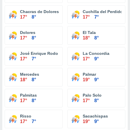
Chacras de Dolores
Cuchilla del Perdido
17°
8°
17°
7°
Dolores
El Tala
17°
8°
18°
8°
José Enrique Rodo
La Concordia
17°
7°
17°
9°
Mercedes
Palmar
18°
8°
19°
9°
Palmitas
Palo Solo
17°
8°
17°
8°
Risso
Sacachispas
17°
7°
19°
9°