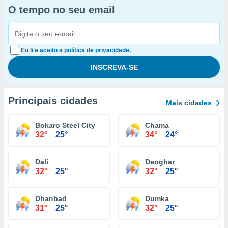
O tempo no seu email
Eu li e aceito a política de privacidade.
Principais cidades
Mais cidades
Bokaro Steel City
Chama
32°
25°
34°
24°
Dali
Deoghar
32°
25°
32°
25°
Dhanbad
Dumka
31°
25°
32°
25°