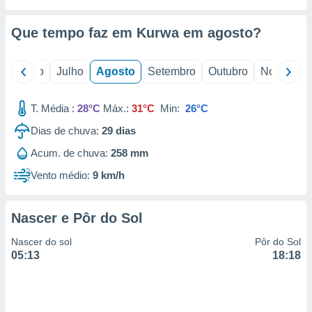
conteúdos.
Que tempo faz em Kurwa em
agosto
?
ção
ão através
o
Junho
Julho
Agosto
Setembro
Outubro
Novembro
de
,
 e
T. Média :
28°C
Máx.:
31°C
Min:
26°C
dos,
Dias de chuva:
29
dias
publicidade
Acum. de chuva:
258 mm
s, estudos
a e
Vento médio:
9 km/h
mento de
Nascer e Pôr do Sol
ossos 1199
eiros
Nascer do sol
Pôr do Sol
05:13
18:18