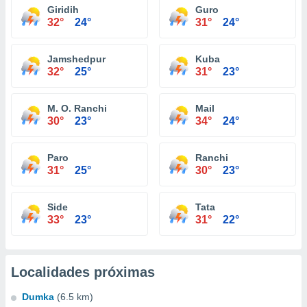
Giridih
Guro
32°
24°
31°
24°
Jamshedpur
Kuba
32°
25°
31°
23°
M. O. Ranchi
Mail
30°
23°
34°
24°
Paro
Ranchi
31°
25°
30°
23°
Side
Tata
33°
23°
31°
22°
Localidades próximas
Dumka
(6.5 km)