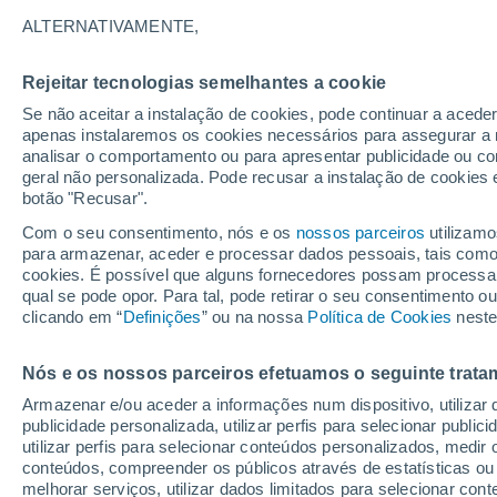
24°
ALTERNATIVAMENTE,
Rejeitar tecnologias semelhantes a cookie
UV
6 Alto
Se não aceitar a instalação de cookies, pode continuar a aced
Sensação de 25°
FPS
15-25
apenas instalaremos os cookies necessários para assegurar a 
analisar o comportamento ou para apresentar publicidade ou co
geral não personalizada. Pode recusar a instalação de cookies 
botão "Recusar".
Última hora
Intensa virada do tempo no Centro-Sul traz al
Com o seu consentimento, nós e os
nossos parceiros
utilizamo
de temporais, vendavais e muito frio
para armazenar, aceder e processar dados pessoais, tais como a
cookies. É possível que alguns fornecedores possam processa
O Tempo 1 - 7 Dias
Atualidade
Mapas de nuvens
qual se pode opor. Para tal, pode retirar o seu consentimento 
clicando em “
Definições
” ou na nossa
Política de Cookies
neste
Nós e os nossos parceiros efetuamos o seguinte trata
Amanhã
Sábado
D
Hoje
Armazenar e/ou aceder a informações num dispositivo, utilizar da
7 Ago.
8 Ago.
6 Ago.
publicidade personalizada, utilizar perfis para selecionar public
utilizar perfis para selecionar conteúdos personalizados, med
conteúdos, compreender os públicos através de estatísticas ou
melhorar serviços, utilizar dados limitados para selecionar cont
70%
70%