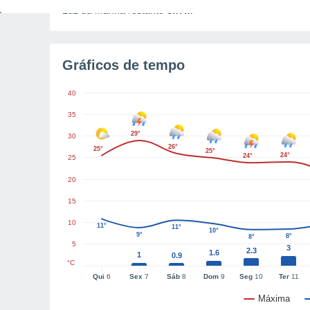
Luz da manhã restante
8h7m
Gráficos de tempo
40
35
29°
30
26°
25°
25°
24°
24°
25
20
15
10
11°
11°
10°
9°
8°
8°
5
3
2.3
1.6
1
0.9
°C
Qui
6
Sex
7
Sáb
8
Dom
9
Seg
10
Ter
11
Máxima