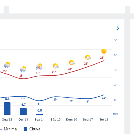
50
40
29°
26°
23°
30
22°
21°
21°
19°
20
11°
8.6
10°
10°
10
9°
9°
8°
4.7
0.9
mm
Qua
12
Qui
13
Sex
14
Sáb
15
Dom
16
Seg
17
Ter
18
Mínima
Chuva