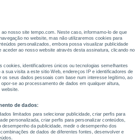
er ao nosso site tempo.com. Neste caso, informamo-lo de que
navegação no website, mas não utilizaremos cookies para
nteúdos personalizados, embora possa visualizar publicidade
e aceder ao nosso website através desta assinatura, clicando no
ertas
s cookies, identificadores únicos ou tecnologias semelhantes
 sua visita a este sitio Web, endereços IP e identificadores de
r os seus dados pessoais com base num interesse legítimo, ao
Radar de Chuva
Satélites
Modelos
ou opor-se ao processamento de dados em qualquer altura,
 website.
mento de dados:
omingo
Segunda
Terça
Quarta
dos limitados para selecionar publicidade, criar perfis para
9 Ago.
10 Ago.
11 Ago.
12 Ago.
idade personalizada, criar perfis para personalizar conteúdos,
ir o desempenho da publicidade, medir o desempenho dos
 combinações de dados de diferentes fontes, desenvolver e
eúdos.
80%
90%
90%
90%