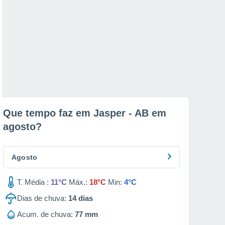
Que tempo faz em Jasper - AB em
agosto
?
Agosto
T. Média :
11°C
Máx.:
18°C
Min:
4°C
Dias de chuva:
14
dias
Acum. de chuva:
77 mm