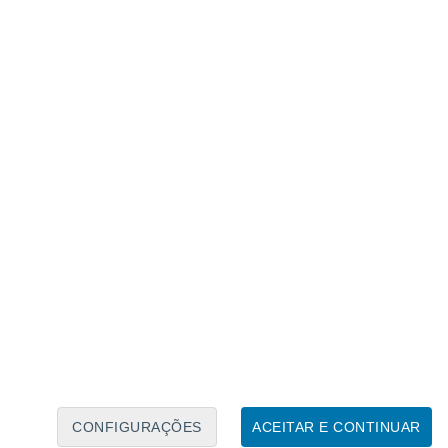
Caléndario Lunar
Seg
Ter
Qua
Qui
Sex
Sáb
Domo
6
7
8
9
10
11
12
13
14
15
16
17
18
19
CONFIGURAÇÕES
ACEITAR E CONTINUAR