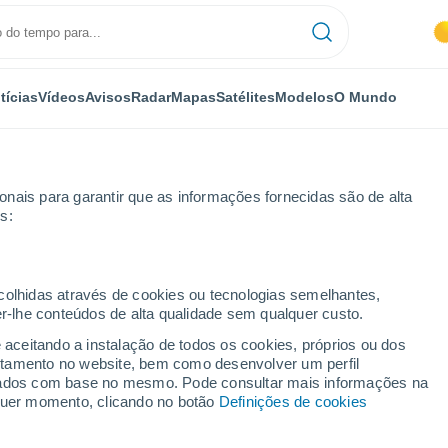
tícias
Vídeos
Avisos
Radar
Mapas
Satélites
Modelos
O Mundo
nais para garantir que as informações fornecidas são de alta
s:
ecolhidas através de cookies ou tecnologias semelhantes,
er-lhe conteúdos de alta qualidade sem qualquer custo.
per - AB
e aceitando a instalação de todos os cookies, próprios ou dos
rtamento no website, bem como desenvolver um perfil
...
lizados com base no mesmo. Pode consultar mais informações na
lquer momento, clicando no botão
Definições de cookies
Por horas
Intervalos nublados nas
próximas horas