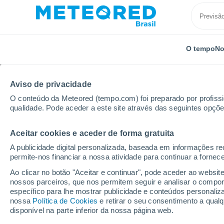
O tempo
No
Aviso de privacidade
O conteúdo da Meteored (tempo.com) foi preparado por profissio
qualidade. Pode aceder a este site através das seguintes opçõe
Aceitar cookies e aceder de forma gratuita
Início
Canadá
Província de Alberta
Jasper
A publicidade digital personalizada, baseada em informações r
permite-nos financiar a nossa atividade para continuar a fornec
Previsão do tempo Jas
Ao clicar no botão "Aceitar e continuar", pode aceder ao websit
nossos parceiros, que nos permitem seguir e analisar o compo
14:09
Quinta
específico para lhe mostrar publicidade e conteúdos persona
nossa
Política de Cookies
e retirar o seu consentimento a qua
disponível na parte inferior da nossa página web.
Céu Claro