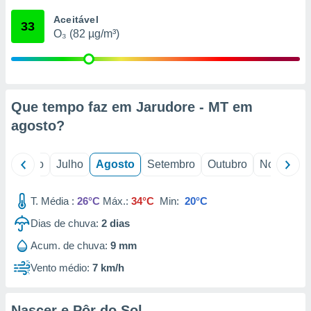
conteúdos.
Aceitável
33
O₃ (82 µg/m³)
ção
ão através
de
,
 e
Que tempo faz em Jarudore - MT em
agosto
?
dos,
publicidade
s, estudos
o
Junho
Julho
Agosto
Setembro
Outubro
Novembro
a e
mento de
T. Média :
26°C
Máx.:
34°C
Min:
20°C
ossos 1199
Dias de chuva:
2
dias
eiros
Acum. de chuva:
9 mm
Vento médio:
7 km/h
Nascer e Pôr do Sol