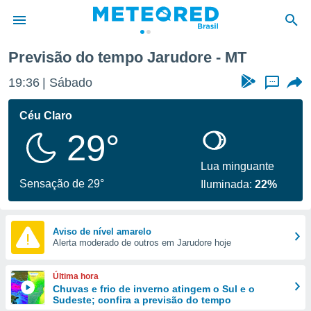
Previsão do tempo Jarudore - MT
de
19:36
Sábado
...
 da
tempo.com)
Céu Claro
do por
29°
is para
e as
 fornecidas
Lua minguante
 qualidade.
Sensação de 29°
Iluminada:
22%
r a este
s das
opções:
Aviso de nível amarelo
Alerta moderado de outros em Jarudore hoje
ookies e
 forma
Última hora
e digital
Chuvas e frio de inverno atingem o Sul e o
Sudeste; confira a previsão do tempo
da,