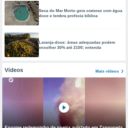
Seca do Mar Morto gera crateras com água
doce e lembra profecia bíblica
Laranja-doce: áreas adequadas podem
encolher 30% até 2100; entenda
Vídeos
Mais vídeos
Enorme redemoinho de poeira avistado em Zapponeta,