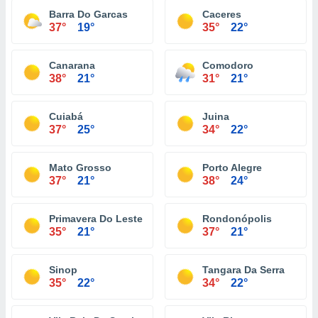
Barra Do Garcas
Caceres
37°
19°
35°
22°
Canarana
Comodoro
38°
21°
31°
21°
Cuiabá
Juina
37°
25°
34°
22°
Mato Grosso
Porto Alegre
37°
21°
38°
24°
Primavera Do Leste
Rondonópolis
35°
21°
37°
21°
Sinop
Tangara Da Serra
35°
22°
34°
22°