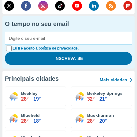
O tempo no seu email
Eu li e aceito a política de privacidade.
Principais cidades
Mais cidades
Beckley
Berkeley Springs
28°
19°
32°
21°
Bluefield
Buckhannon
28°
18°
28°
20°