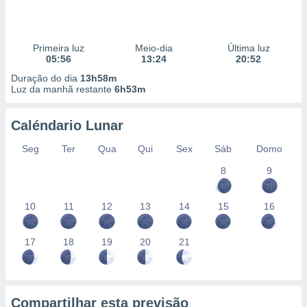
Primeira luz
Meio-dia
Última luz
05:56
13:24
20:52
Duração do dia
13h58m
Luz da manhã restante
6h53m
Caléndario Lunar
Seg
Ter
Qua
Qui
Sex
Sáb
Domo
8
9
10
11
12
13
14
15
16
17
18
19
20
21
Compartilhar esta previsão