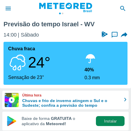
Previsão do tempo Israel - WV
de
14:00
Sábado
...
 da
tempo.com)
Chuva fraca
do por
24°
is para
e as
 fornecidas
40%
 qualidade.
Sensação de 23°
0.3 mm
r a este
s das
opções:
Última hora
Chuvas e frio de inverno atingem o Sul e o
ookies e
Sudeste; confira a previsão do tempo
 forma
Baixe de forma
GRATUITA
o
Instalar
e digital
aplicativo da
Meteored!
da,