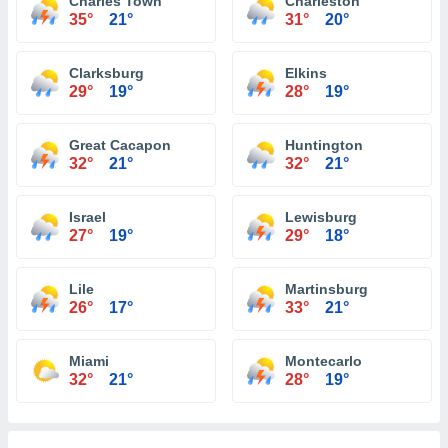
Charles Town
Charleston
35°
21°
31°
20°
Clarksburg
Elkins
29°
19°
28°
19°
Great Cacapon
Huntington
32°
21°
32°
21°
Israel
Lewisburg
27°
19°
29°
18°
Lile
Martinsburg
26°
17°
33°
21°
Miami
Montecarlo
32°
21°
28°
19°