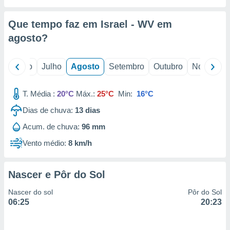
conteúdos.
Que tempo faz em Israel - WV em
ção
agosto
?
ão através
de
,
o
Junho
Julho
Agosto
Setembro
Outubro
Novembro
 e
T. Média :
20°C
Máx.:
25°C
Min:
16°C
dos,
publicidade
Dias de chuva:
13
dias
s, estudos
a e
Acum. de chuva:
96 mm
mento de
Vento médio:
8 km/h
ossos 1199
eiros
Nascer e Pôr do Sol
Nascer do sol
Pôr do Sol
06:25
20:23