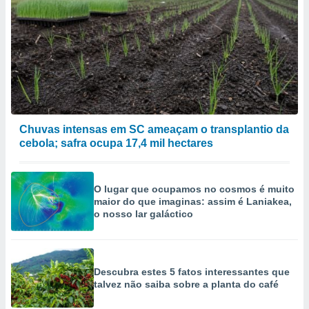
Chuvas intensas em SC ameaçam o transplantio da
cebola; safra ocupa 17,4 mil hectares
O lugar que ocupamos no cosmos é muito
maior do que imaginas: assim é Laniakea,
o nosso lar galáctico
Descubra estes 5 fatos interessantes que
talvez não saiba sobre a planta do café