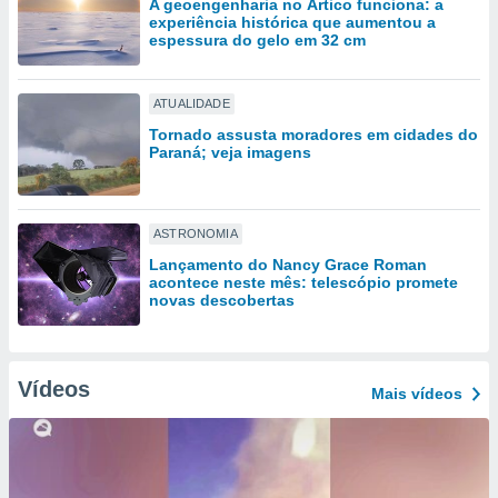
A geoengenharia no Ártico funciona: a
tar a
experiência histórica que aumentou a
de cookies,
espessura do gelo em 32 cm
uar a
osso site
 Neste
ATUALIDADE
mamo-lo de
Tornado assusta moradores em cidades do
Paraná; veja imagens
s os
cessários
rar a
no website,
ASTRONOMIA
ilizaremos
a analisar o
Lançamento do Nancy Grace Roman
nto ou
acontece neste mês: telescópio promete
novas descobertas
ntar
 ou
dos,
Vídeos
ssa
Mais vídeos
ublicidade
ada. Pode
nstalação de
ceder ao