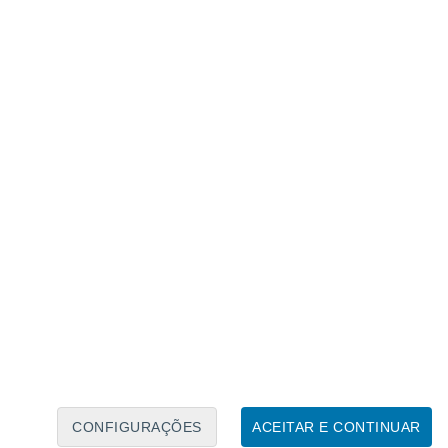
Caléndario Lunar
Seg
Ter
Qua
Qui
Sex
Sáb
Domo
6
7
8
9
10
11
12
13
14
15
16
17
18
19
CONFIGURAÇÕES
ACEITAR E CONTINUAR