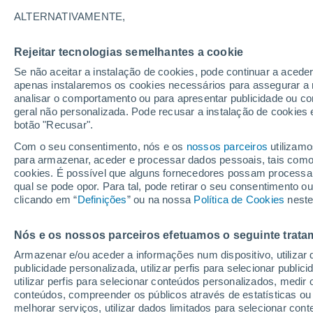
27°
ALTERNATIVAMENTE,
Rejeitar tecnologias semelhantes a cookie
30%
Se não aceitar a instalação de cookies, pode continuar a aced
Sensação de 29°
0.1 mm
apenas instalaremos os cookies necessários para assegurar a 
analisar o comportamento ou para apresentar publicidade ou co
geral não personalizada. Pode recusar a instalação de cookies 
botão "Recusar".
Última hora
Intensa virada do tempo no Centro-Sul traz al
Com o seu consentimento, nós e os
nossos parceiros
utilizamo
de temporais, vendavais e muito frio
para armazenar, aceder e processar dados pessoais, tais como a
cookies. É possível que alguns fornecedores possam processa
O Tempo 1 - 7 Dias
Atualidade
Mapas de chuva
R
qual se pode opor. Para tal, pode retirar o seu consentimento 
clicando em “
Definições
” ou na nossa
Política de Cookies
neste
Nós e os nossos parceiros efetuamos o seguinte trata
Amanhã
Sábado
D
Hoje
Armazenar e/ou aceder a informações num dispositivo, utilizar da
7 Ago.
8 Ago.
6 Ago.
publicidade personalizada, utilizar perfis para selecionar public
utilizar perfis para selecionar conteúdos personalizados, med
conteúdos, compreender os públicos através de estatísticas ou
melhorar serviços, utilizar dados limitados para selecionar cont
90%
80%
70%