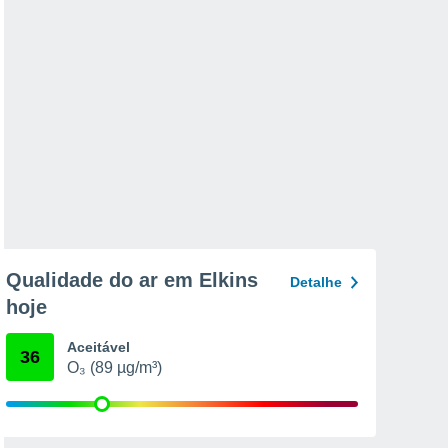
Qualidade do ar em Elkins
Detalhe
hoje
Aceitável
36
O₃ (89 µg/m³)