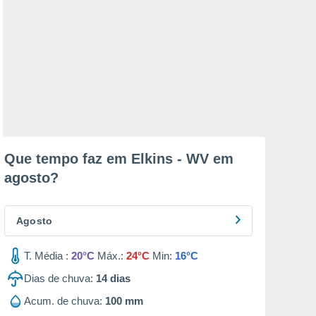
Que tempo faz em Elkins - WV em
agosto
?
Agosto
T. Média :
20°C
Máx.:
24°C
Min:
16°C
Dias de chuva:
14
dias
Acum. de chuva:
100 mm