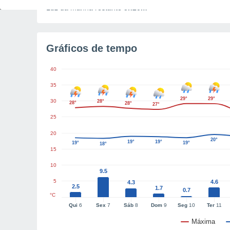
Luz da manhã restante
5h20m
Gráficos de tempo
40
35
29°
29°
30
28°
28°
28°
27°
25
20
20°
19°
19°
19°
19°
18°
15
10
9.5
5
4.6
4.3
2.5
1.7
0.7
°C
Qui
6
Sex
7
Sáb
8
Dom
9
Seg
10
Ter
11
Máxima