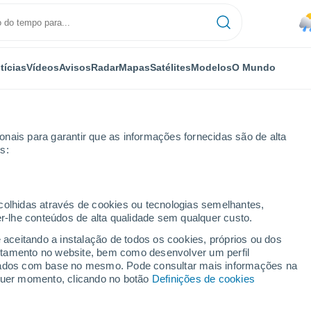
tícias
Vídeos
Avisos
Radar
Mapas
Satélites
Modelos
O Mundo
nais para garantir que as informações fornecidas são de alta
s:
ecolhidas através de cookies ou tecnologias semelhantes,
er-lhe conteúdos de alta qualidade sem qualquer custo.
ins - WV
e aceitando a instalação de todos os cookies, próprios ou dos
rtamento no website, bem como desenvolver um perfil
...
lizados com base no mesmo. Pode consultar mais informações na
lquer momento, clicando no botão
Definições de cookies
Por horas
Chuva fraca nas próximas horas