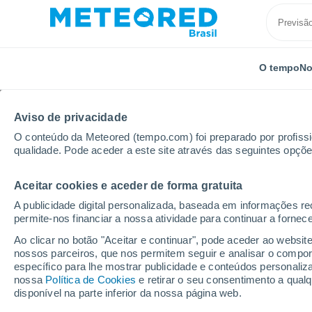
O tempo
No
Aviso de privacidade
O conteúdo da Meteored (tempo.com) foi preparado por profissio
qualidade. Pode aceder a este site através das seguintes opçõe
Aceitar cookies e aceder de forma gratuita
Início
Estados Unidos
Virgínia Ocidental
Elkins
A publicidade digital personalizada, baseada em informações r
permite-nos financiar a nossa atividade para continuar a fornec
Previsão do tempo Elk
Ao clicar no botão "Aceitar e continuar", pode aceder ao websit
nossos parceiros, que nos permitem seguir e analisar o compo
15:34
Quinta
específico para lhe mostrar publicidade e conteúdos persona
nossa
Política de Cookies
e retirar o seu consentimento a qua
disponível na parte inferior da nossa página web.
Chuva fraca