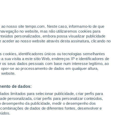
er ao nosso site tempo.com. Neste caso, informamo-lo de que
navegação no website, mas não utilizaremos cookies para
nteúdos personalizados, embora possa visualizar publicidade
e aceder ao nosso website através desta assinatura, clicando no
ertas
s cookies, identificadores únicos ou tecnologias semelhantes
 sua visita a este sitio Web, endereços IP e identificadores de
r os seus dados pessoais com base num interesse legítimo, ao
adar de Chuva
Satélites
Modelos
ou opor-se ao processamento de dados em qualquer altura,
 website.
mento de dados:
omingo
Segunda
Terça
Quarta
dos limitados para selecionar publicidade, criar perfis para
9 Ago.
10 Ago.
11 Ago.
12 Ago.
idade personalizada, criar perfis para personalizar conteúdos,
ir o desempenho da publicidade, medir o desempenho dos
 combinações de dados de diferentes fontes, desenvolver e
eúdos.
90%
80%
90%
90%