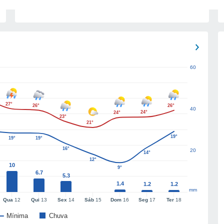
60
27°
26°
26°
40
24°
24°
23°
21°
19°
19°
19°
16°
20
14°
12°
10
9°
6.7
5.3
1.4
1.2
1.2
mm
Qua
12
Qui
13
Sex
14
Sáb
15
Dom
16
Seg
17
Ter
18
Mínima
Chuva