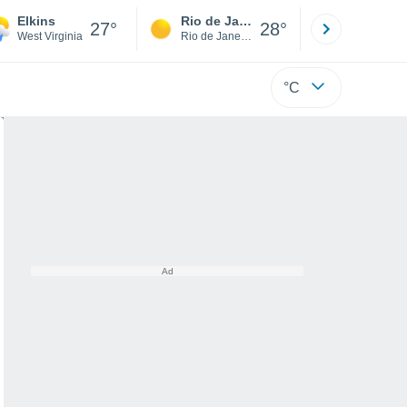
Elkins
Rio de Janeiro
São Paulo
27°
28°
West Virginia
Rio de Janeiro
São Paulo
°C