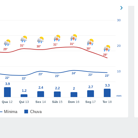
30
31°
31°
31°
20
30°
30°
29°
28°
10
24°
23°
23°
23°
23°
22°
22°
3.9
3.3
2.7
2.4
2.2
2
1.2
mm
Qua
12
Qui
13
Sex
14
Sáb
15
Dom
16
Seg
17
Ter
18
Mínima
Chuva