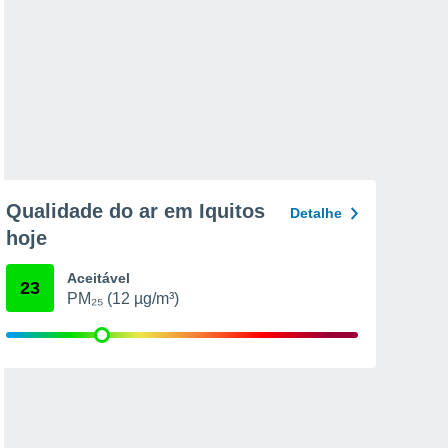
Qualidade do ar em Iquitos
Detalhe
hoje
Aceitável
23
PM₂₅ (12 µg/m³)