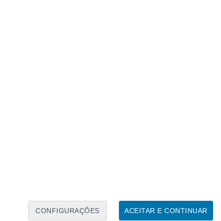
Caléndario Lunar
Seg
Ter
Qua
Qui
Sex
Sáb
Domo
6
7
8
9
10
11
12
13
14
15
16
17
18
19
CONFIGURAÇÕES
ACEITAR E CONTINUAR