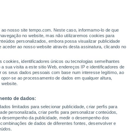
ante
er ao nosso site tempo.com. Neste caso, informamo-lo de que
:
43%
navegação no website, mas não utilizaremos cookies para
nteúdos personalizados, embora possa visualizar publicidade
e aceder ao nosso website através desta assinatura, clicando no
 e
s cookies, identificadores únicos ou tecnologias semelhantes
 sua visita a este sitio Web, endereços IP e identificadores de
r os seus dados pessoais com base num interesse legítimo, ao
Radar de Chuva
Satélites
Modelos
ou opor-se ao processamento de dados em qualquer altura,
 website.
mento de dados:
omingo
Segunda
Terça
Quarta
dos limitados para selecionar publicidade, criar perfis para
16 Ago.
17 Ago.
18 Ago.
19 Ago.
idade personalizada, criar perfis para personalizar conteúdos,
ir o desempenho da publicidade, medir o desempenho dos
 combinações de dados de diferentes fontes, desenvolver e
eúdos.
90%
90%
90%
90%