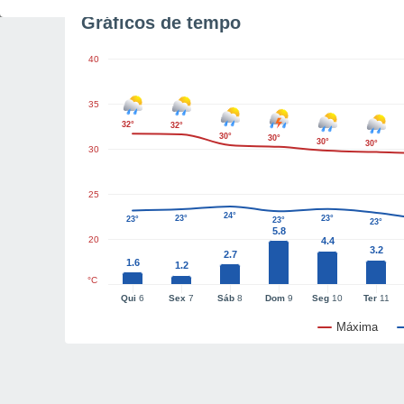
Gráficos de tempo
40
35
32°
32°
30°
30°
30°
30°
30
25
24°
23°
23°
23°
23°
23°
5.8
20
4.4
3.2
2.7
1.6
1.2
°C
Qui
6
Sex
7
Sáb
8
Dom
9
Seg
10
Ter
11
Máxima