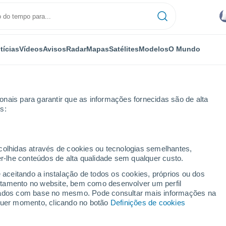
tícias
Vídeos
Avisos
Radar
Mapas
Satélites
Modelos
O Mundo
nais para garantir que as informações fornecidas são de alta
s:
Próxima semana
ecolhidas através de cookies ou tecnologias semelhantes,
er-lhe conteúdos de alta qualidade sem qualquer custo.
Iquitos 8 - 14 dias
e aceitando a instalação de todos os cookies, próprios ou dos
rtamento no website, bem como desenvolver um perfil
...
lizados com base no mesmo. Pode consultar mais informações na
lquer momento, clicando no botão
Definições de cookies
Por horas
Céu nublado para as próximas
horas