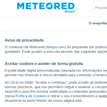
O tempo
No
Aviso de privacidade
O conteúdo da Meteored (tempo.com) foi preparado por profissio
qualidade. Pode aceder a este site através das seguintes opçõe
Aceitar cookies e aceder de forma gratuita
Início
Peru
Departamento de Loreto
Iquitos
A publicidade digital personalizada, baseada em informações r
permite-nos financiar a nossa atividade para continuar a fornec
Previsão do tempo para 
Ao clicar no botão "Aceitar e continuar", pode aceder ao websit
nossos parceiros, que nos permitem seguir e analisar o compo
02:08
Quinta
específico para lhe mostrar publicidade e conteúdos persona
nossa
Política de Cookies
e retirar o seu consentimento a qua
disponível na parte inferior da nossa página web.
Nuvens dispersas