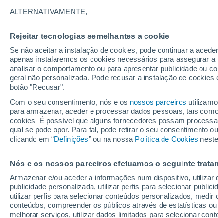
24°
ALTERNATIVAMENTE,
Rejeitar tecnologias semelhantes a cookie
Lua mingu
Se não aceitar a instalação de cookies, pode continuar a aced
Iluminada
Sensação de 23°
apenas instalaremos os cookies necessários para assegurar a 
analisar o comportamento ou para apresentar publicidade ou co
geral não personalizada. Pode recusar a instalação de cookies 
botão "Recusar".
Última hora
Ar polar traz o frio de inverno de volta ao Sul
Com o seu consentimento, nós e os
nossos parceiros
utilizamo
Sudeste; saiba o que esperar
para armazenar, aceder e processar dados pessoais, tais como a
cookies. É possível que alguns fornecedores possam processa
O Tempo 1 - 7 Dias
Atualidade
Mapas de nuvens
qual se pode opor. Para tal, pode retirar o seu consentimento 
clicando em “
Definições
” ou na nossa
Política de Cookies
neste
Nós e os nossos parceiros efetuamos o seguinte trata
Sexta
Sábado
D
Quinta
Armazenar e/ou aceder a informações num dispositivo, utilizar da
14 Ago.
15 Ago.
13 Ago.
publicidade personalizada, utilizar perfis para selecionar public
utilizar perfis para selecionar conteúdos personalizados, med
conteúdos, compreender os públicos através de estatísticas ou
melhorar serviços, utilizar dados limitados para selecionar cont
90%
90%
80%