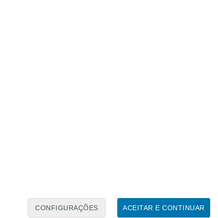
Caléndario Lunar
Seg
Ter
Qua
Qui
Sex
Sáb
Domo
6
7
8
9
10
11
12
13
14
15
16
CONFIGURAÇÕES
ACEITAR E CONTINUAR