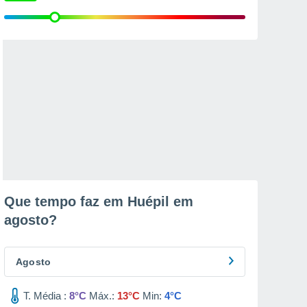
Que tempo faz em Huépil em
agosto
?
Agosto
T. Média :
8°C
Máx.:
13°C
Min:
4°C