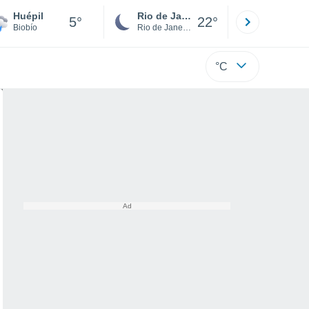
Huépil
Rio de Janeiro
São Paulo
5°
22°
Biobío
Rio de Janeiro
São Paulo
°C