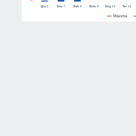
°C
Qui
6
Sex
7
Sáb
8
Dom
9
Seg
10
Ter
11
Máxima