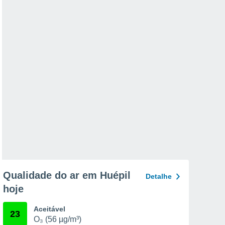
Qualidade do ar em Huépil
Detalhe
hoje
Aceitável
23
O₃ (56 µg/m³)