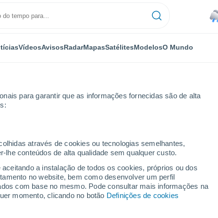
tícias
Vídeos
Avisos
Radar
Mapas
Satélites
Modelos
O Mundo
nais para garantir que as informações fornecidas são de alta
s:
ecolhidas através de cookies ou tecnologias semelhantes,
er-lhe conteúdos de alta qualidade sem qualquer custo.
pil
e aceitando a instalação de todos os cookies, próprios ou dos
rtamento no website, bem como desenvolver um perfil
...
lizados com base no mesmo. Pode consultar mais informações na
lquer momento, clicando no botão
Definições de cookies
Por horas
Chuva fraca nas próximas horas