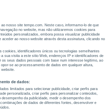
Aviso de nível laranja
Alerta importante de vento em
Huépil hoje
er ao nosso site tempo.com. Neste caso, informamo-lo de que
navegação no website, mas não utilizaremos cookies para
nteúdos personalizados, embora possa visualizar publicidade
e aceder ao nosso website através desta assinatura, clicando no
 e
s cookies, identificadores únicos ou tecnologias semelhantes
 sua visita a este sitio Web, endereços IP e identificadores de
r os seus dados pessoais com base num interesse legítimo, ao
adar de Chuva
Satélites
Modelos
ou opor-se ao processamento de dados em qualquer altura,
 website.
mento de dados:
omingo
Segunda
Terça
Quarta
dos limitados para selecionar publicidade, criar perfis para
9 Ago.
10 Ago.
11 Ago.
12 Ago.
idade personalizada, criar perfis para personalizar conteúdos,
ir o desempenho da publicidade, medir o desempenho dos
 combinações de dados de diferentes fontes, desenvolver e
eúdos.
70%
30%