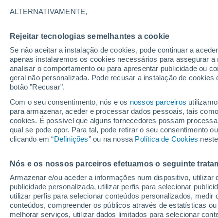
5°
ALTERNATIVAMENTE,
Rejeitar tecnologias semelhantes a cookie
60%
Se não aceitar a instalação de cookies, pode continuar a aced
Sensação de 4°
0.9 mm
apenas instalaremos os cookies necessários para assegurar a 
analisar o comportamento ou para apresentar publicidade ou co
geral não personalizada. Pode recusar a instalação de cookies 
botão "Recusar".
Última hora
Ar polar traz o frio de inverno de volta ao Sul
Com o seu consentimento, nós e os
nossos parceiros
utilizamo
Sudeste; saiba o que esperar
para armazenar, aceder e processar dados pessoais, tais como a
cookies. É possível que alguns fornecedores possam processa
O Tempo 1 - 7 Dias
Atualidade
Mapas de chuva
R
qual se pode opor. Para tal, pode retirar o seu consentimento 
clicando em “
Definições
” ou na nossa
Política de Cookies
neste
Nós e os nossos parceiros efetuamos o seguinte trata
Amanhã
Sábado
D
Hoje
Armazenar e/ou aceder a informações num dispositivo, utilizar da
7 Ago.
8 Ago.
6 Ago.
publicidade personalizada, utilizar perfis para selecionar public
utilizar perfis para selecionar conteúdos personalizados, med
conteúdos, compreender os públicos através de estatísticas ou
melhorar serviços, utilizar dados limitados para selecionar cont
90%
90%
70%