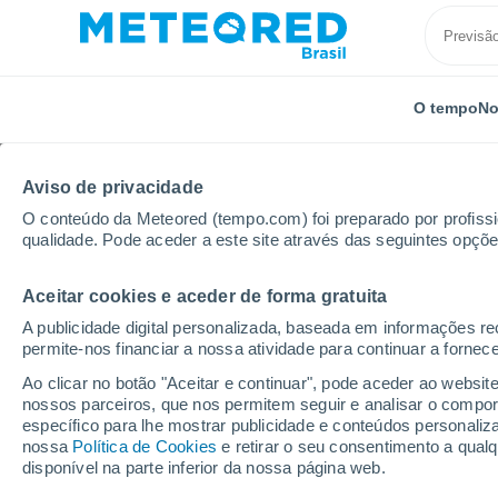
O tempo
No
Aviso de privacidade
O conteúdo da Meteored (tempo.com) foi preparado por profissio
qualidade. Pode aceder a este site através das seguintes opçõe
Aceitar cookies e aceder de forma gratuita
Início
Chile
Biobío
Huépil
A publicidade digital personalizada, baseada em informações r
permite-nos financiar a nossa atividade para continuar a fornec
Previsão do tempo Hué
Ao clicar no botão "Aceitar e continuar", pode aceder ao websit
nossos parceiros, que nos permitem seguir e analisar o compo
00:04
Quinta
específico para lhe mostrar publicidade e conteúdos persona
nossa
Política de Cookies
e retirar o seu consentimento a qua
disponível na parte inferior da nossa página web.
Chuva fraca