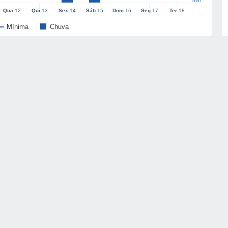
mm
Qua
12
Qui
13
Sex
14
Sáb
15
Dom
16
Seg
17
Ter
18
Mínima
Chuva