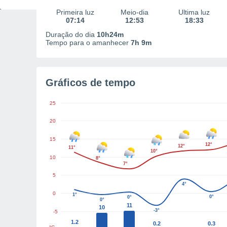
Primeira luz
Meio-dia
Última luz
07:14
12:53
18:33
Duração do dia
10h24m
Tempo para o amanhecer
7h 9m
Gráficos de tempo
25
20
15
12°
12°
11°
10°
10
8°
7°
5
4°
0
1°
0°
0°
0°
11
10
-3°
-5
1.2
0.2
0.3