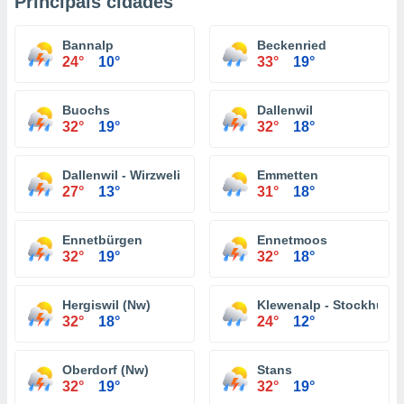
Principais cidades
Bannalp
Beckenried
24°
10°
33°
19°
Buochs
Dallenwil
32°
19°
32°
18°
Dallenwil - Wirzweli
Emmetten
27°
13°
31°
18°
Ennetbürgen
Ennetmoos
32°
19°
32°
18°
Hergiswil (Nw)
Klewenalp - Stockhütte
32°
18°
24°
12°
Oberdorf (Nw)
Stans
32°
19°
32°
19°