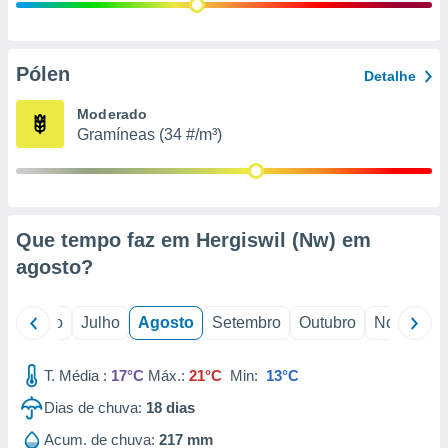
conteúdos.
ção
Pólen
Detalhe
ão através
de
Moderado
,
Gramíneas (34 #/m³)
 e
dos,
publicidade
s, estudos
Que tempo faz em Hergiswil (Nw) em
a e
mento de
agosto
?
ossos 1199
o
Junho
Julho
Agosto
Setembro
Outubro
Novembro
eiros
T. Média :
17°C
Máx.:
21°C
Min:
13°C
Dias de chuva:
18
dias
Acum. de chuva:
217 mm