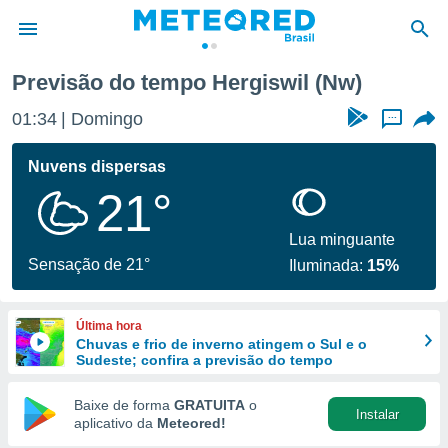
Previsão do tempo Hergiswil (Nw)
de
01:34
Domingo
...
 da
tempo.com)
Nuvens dispersas
do por
21°
is para
e as
 fornecidas
Lua minguante
 qualidade.
Sensação de 21°
Iluminada:
15%
r a este
s das
opções:
Última hora
Chuvas e frio de inverno atingem o Sul e o
ookies e
Sudeste; confira a previsão do tempo
 forma
Baixe de forma
GRATUITA
o
Instalar
e digital
aplicativo da
Meteored!
da,