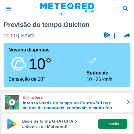
Previsão do tempo Guichon
de
11:20
Sexta
...
 da
tempo.com)
Nuvens dispersas
do por
10°
is para
e as
 fornecidas
Sudoeste
 qualidade.
Sensação de 10°
10
26 km/h
r a este
s das
opções:
Última hora
Intensa virada do tempo no Centro-Sul traz
ookies e
alertas de temporais, vendavais e muito frio
 forma
Baixe de forma
GRATUITA
o
Instalar
e digital
aplicativo da
Meteored!
da,