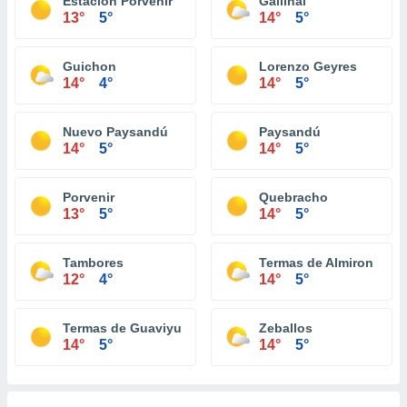
Estación Porvenir
Gallinal
13°
5°
14°
5°
Guichon
Lorenzo Geyres
14°
4°
14°
5°
Nuevo Paysandú
Paysandú
14°
5°
14°
5°
Porvenir
Quebracho
13°
5°
14°
5°
Tambores
Termas de Almiron
12°
4°
14°
5°
Termas de Guaviyu
Zeballos
14°
5°
14°
5°