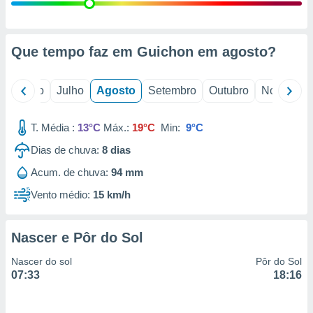
conteúdos.
ção
Que tempo faz em Guichon em
agosto
?
ão através
de
,
o
Junho
Julho
Agosto
Setembro
Outubro
Novembro
 e
T. Média :
13°C
Máx.:
19°C
Min:
9°C
dos,
publicidade
Dias de chuva:
8
dias
s, estudos
a e
Acum. de chuva:
94 mm
mento de
Vento médio:
15 km/h
ossos 1199
eiros
Nascer e Pôr do Sol
Nascer do sol
Pôr do Sol
07:33
18:16