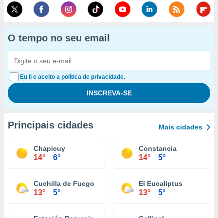
O tempo no seu email
Eu li e aceito a política de privacidade.
Principais cidades
Mais cidades
Chapicuy
Constancia
14°
6°
14°
5°
Cuchilla de Fuego
El Eucaliptus
13°
5°
13°
5°