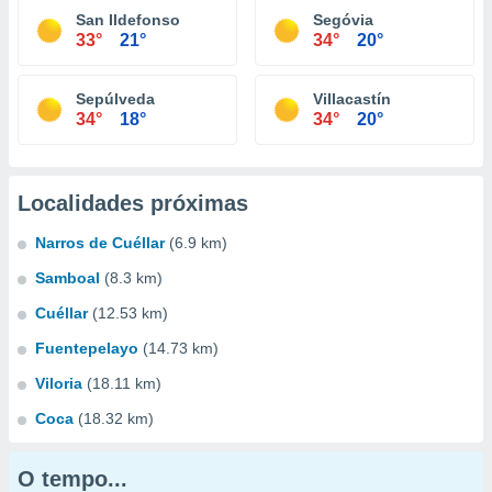
San Ildefonso
Segóvia
33°
21°
34°
20°
Sepúlveda
Villacastín
34°
18°
34°
20°
Localidades próximas
Narros de Cuéllar
(6.9 km)
Samboal
(8.3 km)
Cuéllar
(12.53 km)
Fuentepelayo
(14.73 km)
Viloria
(18.11 km)
Coca
(18.32 km)
O tempo...