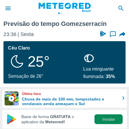
omezserracín
Previsão do tempo Gomezserracín
de
23:36
Sexta
...
 da
tempo.com)
Céu Claro
do por
25°
is para
e as
 fornecidas
Lua minguante
 qualidade.
Sensação de 26°
Iluminada:
35%
r a este
s das
opções:
Última hora
Chuva de mais de 100 mm, tempestades e
ookies e
vendavais ainda ameaçam o Sul
 forma
Baixe de forma
GRATUITA
o
Instalar
e digital
aplicativo da
Meteored!
da,