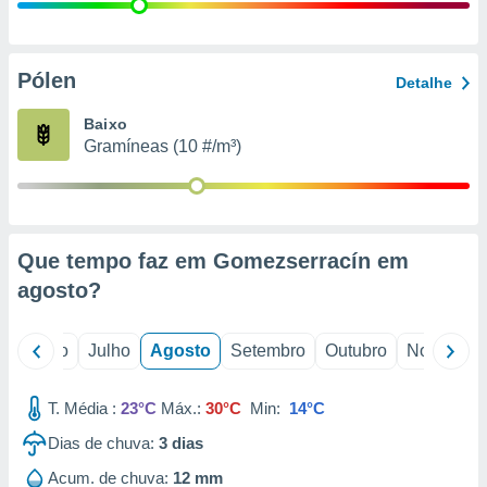
conteúdos.
ção
Pólen
Detalhe
ão através
de
Baixo
,
Gramíneas (10 #/m³)
 e
dos,
publicidade
s, estudos
Que tempo faz em Gomezserracín em
a e
mento de
agosto
?
ossos 1199
o
Junho
Julho
Agosto
Setembro
Outubro
Novembro
eiros
T. Média :
23°C
Máx.:
30°C
Min:
14°C
Dias de chuva:
3
dias
Acum. de chuva:
12 mm