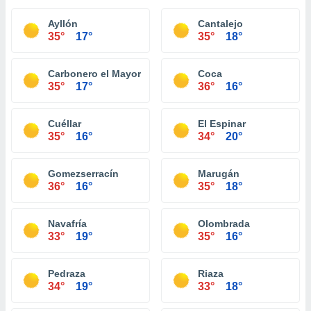
Ayllón
Cantalejo
35°
17°
35°
18°
Carbonero el Mayor
Coca
35°
17°
36°
16°
Cuéllar
El Espinar
35°
16°
34°
20°
Gomezserracín
Marugán
36°
16°
35°
18°
Navafría
Olombrada
33°
19°
35°
16°
Pedraza
Riaza
34°
19°
33°
18°