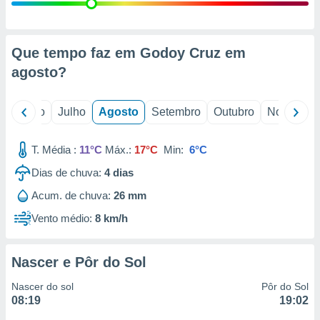
conteúdos.
ção
Que tempo faz em Godoy Cruz em
ão através
agosto
?
de
,
 e
o
Junho
Julho
Agosto
Setembro
Outubro
Novembro
dos,
publicidade
T. Média :
11°C
Máx.:
17°C
Min:
6°C
s, estudos
Dias de chuva:
4
dias
a e
mento de
Acum. de chuva:
26 mm
Vento médio:
8 km/h
ossos 1199
eiros
Nascer e Pôr do Sol
Nascer do sol
Pôr do Sol
08:19
19:02