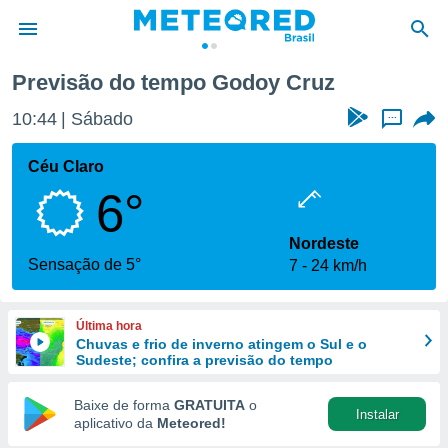
Previsão do tempo Godoy Cruz
de
10:44
Sábado
...
 da
tempo.com)
Céu Claro
do por
6°
is para
e as
 fornecidas
Nordeste
 qualidade.
Sensação de 5°
7
24 km/h
r a este
s das
opções:
Última hora
Chuvas e frio de inverno atingem o Sul e o
ookies e
Sudeste; confira a previsão do tempo
 forma
Baixe de forma
GRATUITA
o
Instalar
e digital
aplicativo da
Meteored!
da,