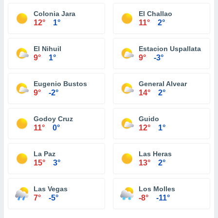
Colonia Jara
El Challao
12°
1°
11°
2°
El Nihuil
Estacion Uspallata
9°
1°
9°
-3°
Eugenio Bustos
General Alvear
9°
-2°
14°
2°
Godoy Cruz
Guido
11°
0°
12°
1°
La Paz
Las Heras
15°
3°
13°
2°
Las Vegas
Los Molles
7°
-5°
-8°
-11°