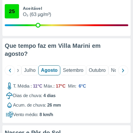
conteúdos.
Aceitável
25
O₃ (63 µg/m³)
ção
ão através
de
,
 e
Que tempo faz em Villa Marini em
agosto
?
dos,
publicidade
s, estudos
o
Junho
Julho
Agosto
Setembro
Outubro
Novembro
a e
mento de
T. Média :
11°C
Máx.:
17°C
Min:
6°C
ossos 1199
Dias de chuva:
4
dias
eiros
Acum. de chuva:
26 mm
Vento médio:
8 km/h
Nascer e Pôr do Sol