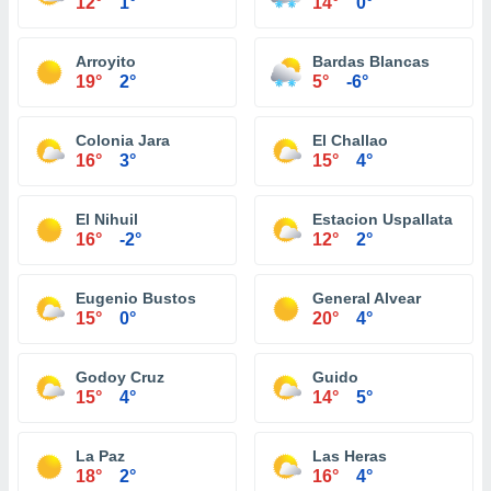
12°
1°
14°
0°
Arroyito
Bardas Blancas
19°
2°
5°
-6°
Colonia Jara
El Challao
16°
3°
15°
4°
El Nihuil
Estacion Uspallata
16°
-2°
12°
2°
Eugenio Bustos
General Alvear
15°
0°
20°
4°
Godoy Cruz
Guido
15°
4°
14°
5°
La Paz
Las Heras
18°
2°
16°
4°