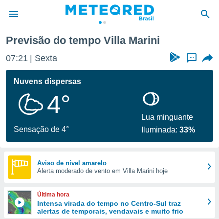
Previsão do tempo Villa Marini
de
07:21
Sexta
...
 da
tempo.com)
Nuvens dispersas
do por
4°
is para
e as
 fornecidas
Lua minguante
 qualidade.
Sensação de 4°
Iluminada:
33%
r a este
s das
opções:
Aviso de nível amarelo
Alerta moderado de vento em Villa Marini hoje
ookies e
 forma
Última hora
e digital
Intensa virada do tempo no Centro-Sul traz
alertas de temporais, vendavais e muito frio
da,