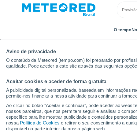
O tempo
No
Aviso de privacidade
O conteúdo da Meteored (tempo.com) foi preparado por profissio
qualidade. Pode aceder a este site através das seguintes opçõe
Aceitar cookies e aceder de forma gratuita
Início
Rússia
Adiguésia
Giaginskaya
A publicidade digital personalizada, baseada em informações r
permite-nos financiar a nossa atividade para continuar a fornec
Previsão do tempo Gia
Ao clicar no botão "Aceitar e continuar", pode aceder ao websit
nossos parceiros, que nos permitem seguir e analisar o compo
06:23
Quinta
específico para lhe mostrar publicidade e conteúdos persona
nossa
Política de Cookies
e retirar o seu consentimento a qua
disponível na parte inferior da nossa página web.
Céu Claro