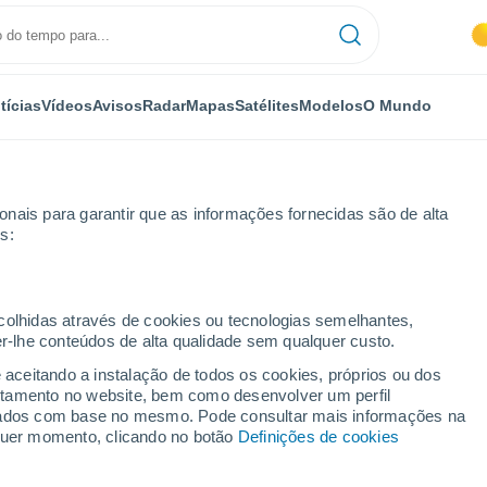
tícias
Vídeos
Avisos
Radar
Mapas
Satélites
Modelos
O Mundo
nais para garantir que as informações fornecidas são de alta
s:
ecolhidas através de cookies ou tecnologias semelhantes,
er-lhe conteúdos de alta qualidade sem qualquer custo.
ginskaya
e aceitando a instalação de todos os cookies, próprios ou dos
rtamento no website, bem como desenvolver um perfil
...
lizados com base no mesmo. Pode consultar mais informações na
lquer momento, clicando no botão
Definições de cookies
Por horas
Céu limpo nas próximas horas