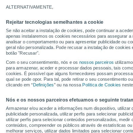
21°
ALTERNATIVAMENTE,
Rejeitar tecnologias semelhantes a cookie
Este
Se não aceitar a instalação de cookies, pode continuar a aced
Sensação de 21°
14
-
23 km
apenas instalaremos os cookies necessários para assegurar a 
analisar o comportamento ou para apresentar publicidade ou co
geral não personalizada. Pode recusar a instalação de cookies 
botão "Recusar".
Última hora
Ar polar traz o frio de inverno de volta ao Sul
Com o seu consentimento, nós e os
nossos parceiros
utilizamo
Sudeste; saiba o que esperar
para armazenar, aceder e processar dados pessoais, tais como a
cookies. É possível que alguns fornecedores possam processa
O Tempo 1 - 7 Dias
Atualidade
Mapas de temperat
qual se pode opor. Para tal, pode retirar o seu consentimento 
clicando em “
Definições
” ou na nossa
Política de Cookies
neste
Nós e os nossos parceiros efetuamos o seguinte trata
Amanhã
Sábado
D
Hoje
Armazenar e/ou aceder a informações num dispositivo, utilizar da
7 Ago.
8 Ago.
6 Ago.
publicidade personalizada, utilizar perfis para selecionar public
utilizar perfis para selecionar conteúdos personalizados, med
conteúdos, compreender os públicos através de estatísticas ou
melhorar serviços, utilizar dados limitados para selecionar cont
60%