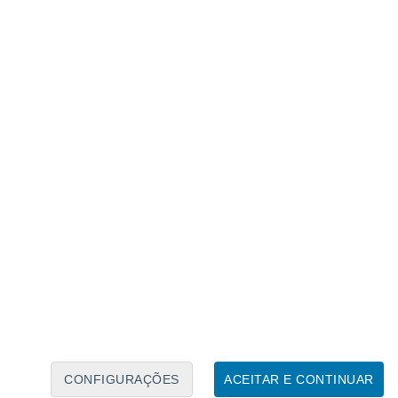
Caléndario Lunar
Seg
Ter
Qua
Qui
Sex
Sáb
Domo
6
7
8
9
10
11
12
13
14
15
16
17
18
19
CONFIGURAÇÕES
ACEITAR E CONTINUAR