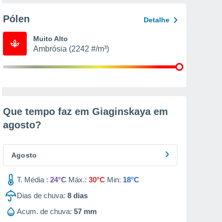
Pólen
Detalhe
Muito Alto
Ambrósia (2242 #/m³)
Que tempo faz em Giaginskaya em
agosto
?
Agosto
T. Média :
24°C
Máx.:
30°C
Min:
18°C
Dias de chuva:
8
dias
Acum. de chuva:
57 mm