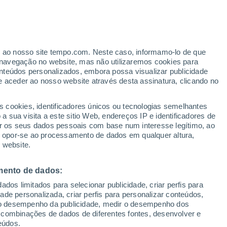
er ao nosso site tempo.com. Neste caso, informamo-lo de que
/h
navegação no website, mas não utilizaremos cookies para
nteúdos personalizados, embora possa visualizar publicidade
e aceder ao nosso website através desta assinatura, clicando no
 e
s cookies, identificadores únicos ou tecnologias semelhantes
 sua visita a este sitio Web, endereços IP e identificadores de
r os seus dados pessoais com base num interesse legítimo, ao
ura
Radar de Chuva
Satélites
Modelos
ou opor-se ao processamento de dados em qualquer altura,
 website.
mento de dados:
omingo
Segunda
Terça
Quarta
dos limitados para selecionar publicidade, criar perfis para
9 Ago.
10 Ago.
11 Ago.
12 Ago.
idade personalizada, criar perfis para personalizar conteúdos,
ir o desempenho da publicidade, medir o desempenho dos
 combinações de dados de diferentes fontes, desenvolver e
eúdos.
90%
80%