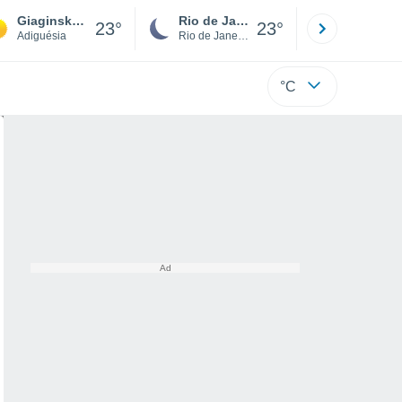
Giaginskaya
Rio de Janeiro
São Paulo
23°
23°
Adiguésia
Rio de Janeiro
São Paulo
°C