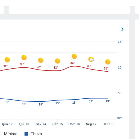
15
34°
33°
33°
32°
32°
10
32°
31°
5
19°
19°
19°
19°
19°
18°
18°
mm
Qua
12
Qui
13
Sex
14
Sáb
15
Dom
16
Seg
17
Ter
18
Mínima
Chuva