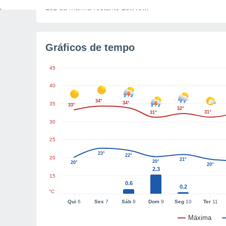
Luz da manhã restante
13h49m
Gráficos de tempo
45
40
34°
34°
35
33°
32°
31°
31°
30
25
23°
22°
20
21°
20°
20°
20°
2.3
15
0.6
0.2
°C
Qui
6
Sex
7
Sáb
8
Dom
9
Seg
10
Ter
11
Máxima