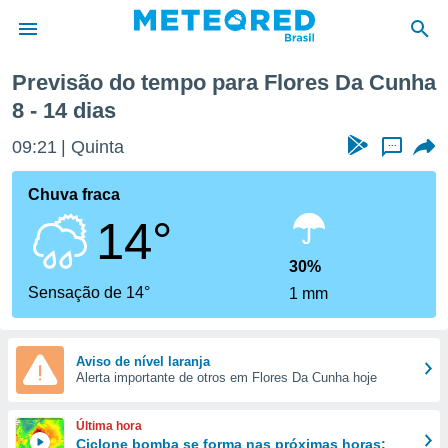
a
Previsão do tempo para Flores Da Cunha
8 - 14 dias
de
 da
09:21
Quinta
...
tempo.com)
do por
Chuva fraca
is para
e as
14°
 fornecidas
 qualidade.
30%
r a este
Sensação de 14°
s das
1 mm
opções:
ookies e
Aviso de nível laranja
 forma
Alerta importante de otros em Flores Da Cunha hoje
e digital
Última hora
da,
Ciclone bomba se forma nas próximas horas;