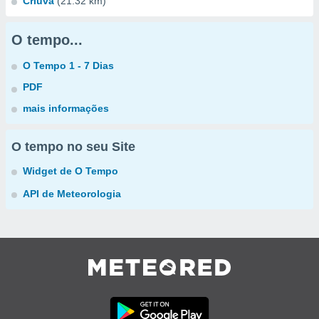
Criuva
(21.32 km)
O tempo...
O Tempo 1 - 7 Dias
PDF
mais informações
O tempo no seu Site
Widget de O Tempo
API de Meteorologia