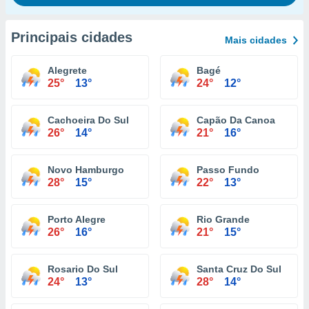
Principais cidades
Mais cidades
Alegrete
Bagé
25°
13°
24°
12°
Cachoeira Do Sul
Capão Da Canoa
26°
14°
21°
16°
Novo Hamburgo
Passo Fundo
28°
15°
22°
13°
Porto Alegre
Rio Grande
26°
16°
21°
15°
Rosario Do Sul
Santa Cruz Do Sul
24°
13°
28°
14°