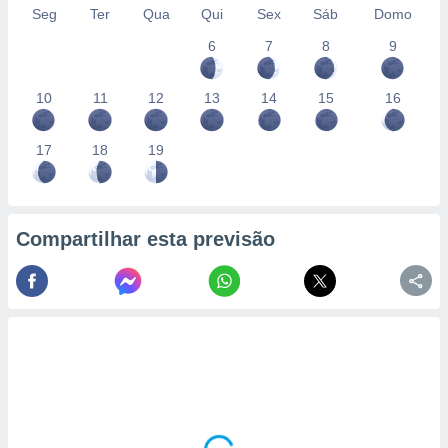
conteúdos.
Seg
Ter
Qua
Qui
Sex
Sáb
Domo
6
7
8
9
ção
ão através
10
11
12
13
14
15
16
de
,
 e
17
18
19
dos,
publicidade
s, estudos
Compartilhar esta previsão
a e
mento de
ossos 1199
eiros