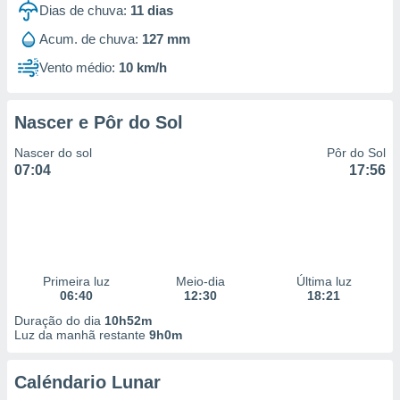
Dias de chuva:
11
dias
 para
Acum. de chuva:
127 mm
a, utilizar
selecionar
Vento médio:
10 km/h
a, criar
personalizar
Nascer e Pôr do Sol
tilizar
selecionar
Nascer do sol
Pôr do Sol
07:04
17:56
dos, medir
nho da
, medir o
o dos
r os
Primeira luz
Meio-dia
Última luz
ravés de
06:40
12:30
18:21
s ou
s de dados
Duração do dia
10h52m
es fontes,
Luz da manhã restante
9h0m
 e melhorar
ilizar dados
Caléndario Lunar
ara