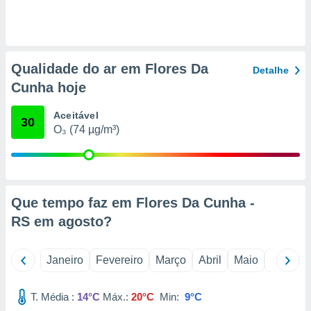
o qual se
ara tal,
 o seu
to ou opor-
essamento
Qualidade do ar em Flores Da
Detalhe
m qualquer
Cunha hoje
ando em “
 ou na
Aceitável
30
 Cookies
O₃ (74 µg/m³)
te.
 nossos
s o
Que tempo faz em Flores Da Cunha -
RS em
agosto
?
o de
e/ou aceder
Janeiro
Fevereiro
Março
Abril
Maio
Junho
ões num
utilizar
ados para
T. Média :
14°C
Máx.:
20°C
Min:
9°C
publicidade,