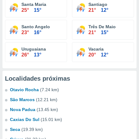
Santa Maria
Santiago
25°
15°
21°
12°
Santo Angelo
Três De Maio
23°
16°
21°
15°
Uruguaiana
Vacaria
26°
13°
20°
12°
Localidades próximas
Otavio Rocha
(7.24 km)
São Marcos
(12.21 km)
Nova Padua
(13.45 km)
Caxias Do Sul
(15.01 km)
Seca
(19.39 km)