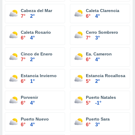
Cabeza del Mar
Caleta Clarencia
7°
2°
6°
4°
Caleta Rosario
Cerro Sombrero
6°
4°
7°
3°
Cinco de Enero
Ea. Cameron
7°
2°
6°
4°
Estancia Invierno
Estancia Rocallosa
6°
1°
5°
2°
Porvenir
Puerto Natales
6°
4°
5°
-1°
Puerto Nuevo
Puerto Sara
6°
4°
6°
3°