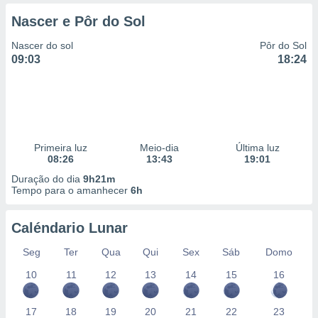
 para
Nascer e Pôr do Sol
a, utilizar
Nascer do sol
Pôr do Sol
selecionar
09:03
18:24
a, criar
personalizar
tilizar
selecionar
dos, medir
Primeira luz
Meio-dia
Última luz
nho da
08:26
13:43
19:01
, medir o
Duração do dia
9h21m
o dos
Tempo para o amanhecer
6h
r os
ravés de
Caléndario Lunar
s ou
s de dados
Seg
Ter
Qua
Qui
Sex
Sáb
Domo
es fontes,
10
11
12
13
14
15
16
 e melhorar
ilizar dados
ara
17
18
19
20
21
22
23