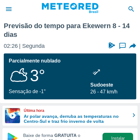
óxima semana
Previsão do tempo para Ekewern 8 - 14
dias
de
 da
02:26
Segunda
...
tempo.com)
do por
Parcialmente nublado
is para
e as
3°
 fornecidas
 qualidade.
Sudoeste
r a este
Sensação de -1°
s das
26
47 km/h
opções:
ookies e
Última hora
 forma
Ar polar avança, derruba as temperaturas no
Centro-Sul e traz frio inverno de volta
e digital
Baixe de forma
GRATUITA
o
da,
Instalar