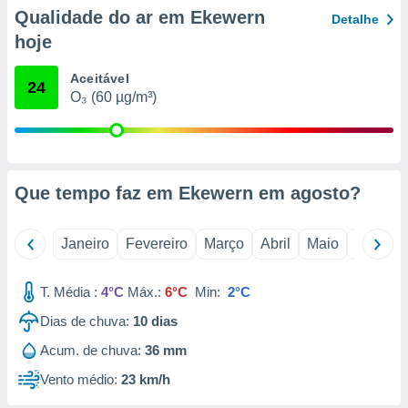
o qual se
Qualidade do ar em Ekewern
Detalhe
ara tal,
hoje
 o seu
to ou opor-
Aceitável
essamento
24
O₃ (60 µg/m³)
m qualquer
ando em “
 ou na
 Cookies
te.
Que tempo faz em Ekewern em
agosto
?
 nossos
Janeiro
Fevereiro
Março
Abril
Maio
Junho
s o
o de
T. Média :
4°C
Máx.:
6°C
Min:
2°C
Dias de chuva:
10
dias
e/ou aceder
Acum. de chuva:
36 mm
ões num
utilizar
Vento médio:
23 km/h
ados para
publicidade,