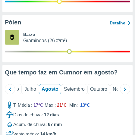
conteúdos.
ção
Pólen
Detalhe
ão através
de
Baixo
,
Gramíneas (26 #/m³)
 e
dos,
publicidade
s, estudos
Que tempo faz em Cumnor em
agosto
?
a e
mento de
o
Junho
Julho
Agosto
Setembro
Outubro
Novembro
ossos 1199
eiros
T. Média :
17°C
Máx.:
21°C
Min:
13°C
Dias de chuva:
12
dias
Acum. de chuva:
67 mm
Vento médio:
14 km/h