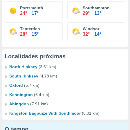
Portsmouth
Southampton
24°
17°
29°
13°
Tenterden
Windsor
28°
15°
32°
14°
Localidades próximas
North Hinksey
(3.61 km)
South Hinksey
(4.78 km)
Oxford
(5.7 km)
Kennington
(6.4 km)
Abingdon
(7.91 km)
Kingston Bagpuize With Southmoor
(8.01 km)
O tempo...