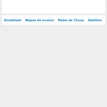
Atualidade
Mapas de nuvens
Radar de Chuva
Satélites