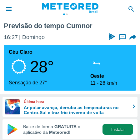
Previsão do tempo Cumnor
de
16:27
Domingo
...
 da
tempo.com)
Céu Claro
do por
28°
is para
e as
 fornecidas
Oeste
 qualidade.
Sensação de 27°
11
26 km/h
r a este
s das
opções:
Última hora
Ar polar avança, derruba as temperaturas no
ookies e
Centro-Sul e traz frio inverno de volta
 forma
Baixe de forma
GRATUITA
o
Instalar
e digital
aplicativo da
Meteored!
da,