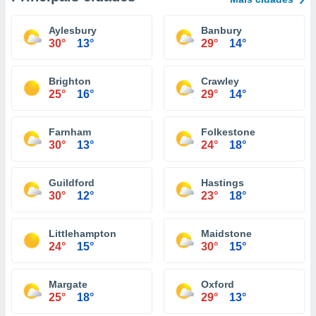
Aylesbury
Banbury
30°
13°
29°
14°
Brighton
Crawley
25°
16°
29°
14°
Farnham
Folkestone
30°
13°
24°
18°
Guildford
Hastings
30°
12°
23°
18°
Littlehampton
Maidstone
24°
15°
30°
15°
Margate
Oxford
25°
18°
29°
13°