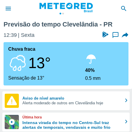
Previsão do tempo Clevelândia - PR
de
12:39
Sexta
...
 da
tempo.com)
Chuva fraca
do por
13°
is para
e as
 fornecidas
40%
 qualidade.
Sensação de 13°
0.5 mm
r a este
s das
opções:
Aviso de nível amarelo
Alerta moderado de outros em Clevelândia hoje
ookies e
 forma
Última hora
e digital
Intensa virada do tempo no Centro-Sul traz
alertas de temporais, vendavais e muito frio
da,