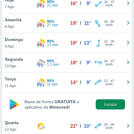
90%
para lhe
16
-
37
16°
/
9°
21 mm
km/h
7 Ago.
licidade e
ados com
Amanhã
90%
26
-
55
19°
/
11°
esmo. Pode
27 mm
km/h
8 Ago.
ais
s na nossa
Domingo
90%
12
-
30
 Cookies
e
19°
/
13°
13 mm
km/h
9 Ago.
u
nto a
omento,
Segunda
80%
25
-
47
18°
/
9°
 botão
1.1 mm
km/h
10 Ago.
de cookies
na parte
Terça
90%
21
-
47
nossa
14°
/
9°
11 mm
km/h
11 Ago.
.
IVAMENTE,
Baixe de forma
GRATUITA
o
Instalar
aplicativo da
Meteored!
as
tes a
Quarta
20
-
40
22°
/
10°
km/h
12 Ago.