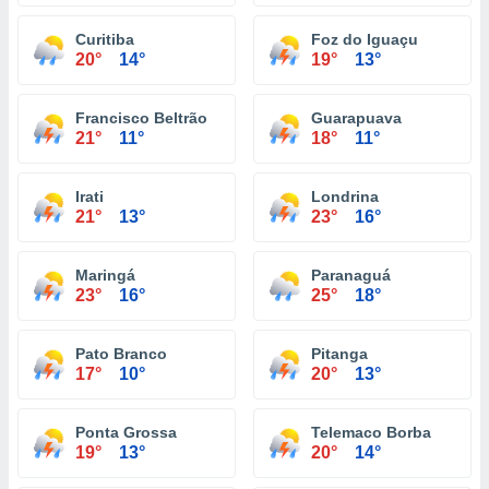
Curitiba
Foz do Iguaçu
20°
14°
19°
13°
Francisco Beltrão
Guarapuava
21°
11°
18°
11°
Irati
Londrina
21°
13°
23°
16°
Maringá
Paranaguá
23°
16°
25°
18°
Pato Branco
Pitanga
17°
10°
20°
13°
Ponta Grossa
Telemaco Borba
19°
13°
20°
14°