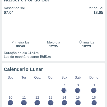
Nascer do sol
Pôr do Sol
07:04
18:05
Primeira luz
Meio-dia
Última luz
06:40
12:35
18:29
Duração do dia
11h1m
Luz da manhã restante
5h51m
Caléndario Lunar
Seg
Ter
Qua
Qui
Sex
Sáb
Domo
7
8
9
10
11
12
13
14
15
16