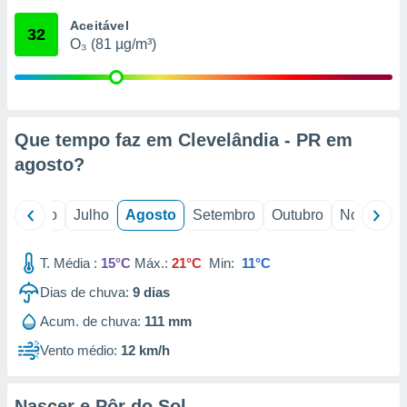
conteúdos.
Aceitável
32
O₃ (81 µg/m³)
ção
ão através
de
,
 e
Que tempo faz em Clevelândia - PR em
agosto
?
dos,
publicidade
s, estudos
o
Junho
Julho
Agosto
Setembro
Outubro
Novembro
a e
mento de
T. Média :
15°C
Máx.:
21°C
Min:
11°C
ossos 1199
Dias de chuva:
9
dias
eiros
Acum. de chuva:
111 mm
Vento médio:
12 km/h
Nascer e Pôr do Sol