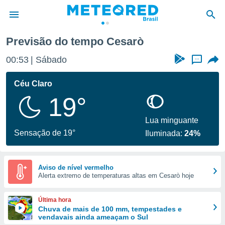
Previsão do tempo Cesarò
de
00:53
Sábado
...
 da
tempo.com)
Céu Claro
do por
19°
is para
e as
 fornecidas
Lua minguante
 qualidade.
Sensação de 19°
Iluminada:
24%
r a este
s das
opções:
Aviso de nível vermelho
Alerta extremo de temperaturas altas em Cesarò hoje
ookies e
 forma
Última hora
e digital
Chuva de mais de 100 mm, tempestades e
vendavais ainda ameaçam o Sul
da,