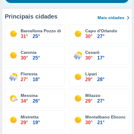
Principais cidades
Mais cidades
Barcellona Pozzo di Gotto
Capo d'Orlando
31°
25°
30°
27°
Caronia
Cesarò
30°
25°
30°
17°
Floresta
Lipari
27°
18°
29°
28°
Messina
Milazzo
34°
26°
29°
27°
Mistretta
Montalbano Elicona
29°
19°
30°
21°