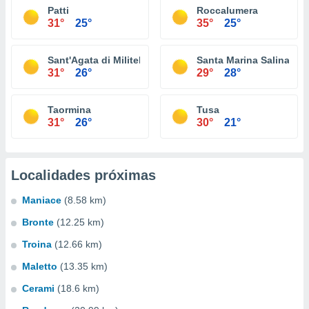
Patti
Roccalumera
31°
25°
35°
25°
Sant'Agata di Militello
Santa Marina Salina
31°
26°
29°
28°
Taormina
Tusa
31°
26°
30°
21°
Localidades próximas
Maniace
(8.58 km)
Bronte
(12.25 km)
Troina
(12.66 km)
Maletto
(13.35 km)
Cerami
(18.6 km)