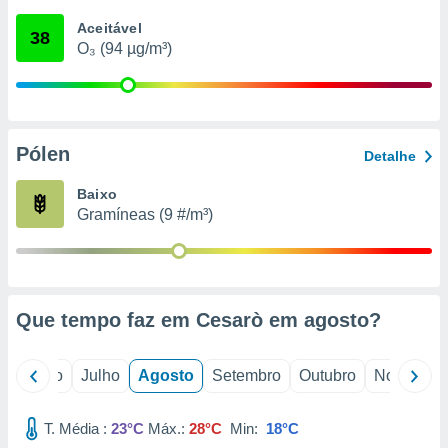
conteúdos.
Aceitável
38
O₃ (94 µg/m³)
ção
ão através
de
,
 e
Pólen
Detalhe
dos,
Baixo
publicidade
Gramíneas (9 #/m³)
s, estudos
a e
mento de
ossos 1199
Que tempo faz em Cesarò em
agosto
?
eiros
o
Junho
Julho
Agosto
Setembro
Outubro
Novembro
T. Média :
23°C
Máx.:
28°C
Min:
18°C