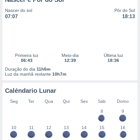
Nascer do sol
Pôr do Sol
07:07
18:13
Primeira luz
Meio-dia
Última luz
06:43
12:39
18:36
Duração do dia
11h6m
Luz da manhã restante
10h7m
Caléndario Lunar
Seg
Ter
Qua
Qui
Sex
Sáb
Domo
8
9
10
11
12
13
14
15
16