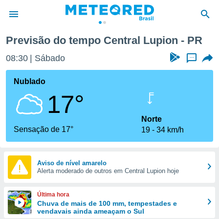
Previsão do tempo Central Lupion - PR
de
08:30
Sábado
...
 da
tempo.com)
Nublado
do por
17°
is para
e as
 fornecidas
Norte
 qualidade.
Sensação de 17°
19
34 km/h
r a este
s das
opções:
Aviso de nível amarelo
Alerta moderado de outros em Central Lupion hoje
ookies e
 forma
Última hora
e digital
Chuva de mais de 100 mm, tempestades e
vendavais ainda ameaçam o Sul
da,