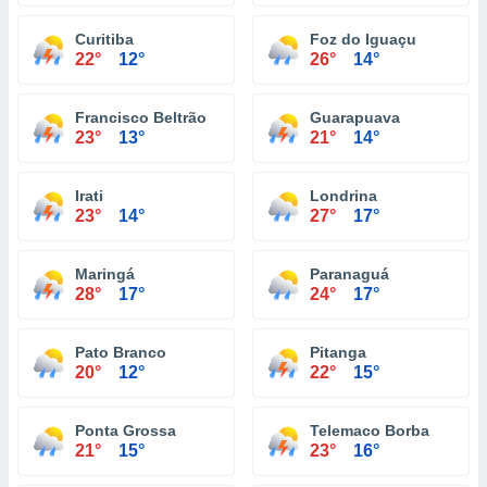
Curitiba
Foz do Iguaçu
22°
12°
26°
14°
Francisco Beltrão
Guarapuava
23°
13°
21°
14°
Irati
Londrina
23°
14°
27°
17°
Maringá
Paranaguá
28°
17°
24°
17°
Pato Branco
Pitanga
20°
12°
22°
15°
Ponta Grossa
Telemaco Borba
21°
15°
23°
16°