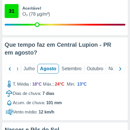
conteúdos.
Aceitável
31
O₃ (78 µg/m³)
ção
ão através
de
,
 e
Que tempo faz em Central Lupion - PR
em
agosto
?
dos,
publicidade
s, estudos
o
Junho
Julho
Agosto
Setembro
Outubro
Novembro
a e
mento de
T. Média :
18°C
Máx.:
24°C
Min:
13°C
ossos 1199
Dias de chuva:
7
dias
eiros
Acum. de chuva:
101 mm
Vento médio:
12 km/h
Nascer e Pôr do Sol