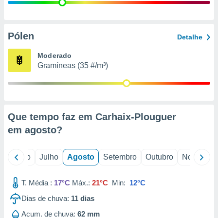
conteúdos.
ção
Pólen
Detalhe
ão através
de
Moderado
,
Gramíneas (35 #/m³)
 e
dos,
publicidade
s, estudos
Que tempo faz em Carhaix-Plouguer
a e
mento de
em
agosto
?
ossos 1199
o
Junho
Julho
Agosto
Setembro
Outubro
Novembro
eiros
T. Média :
17°C
Máx.:
21°C
Min:
12°C
Dias de chuva:
11
dias
Acum. de chuva:
62 mm