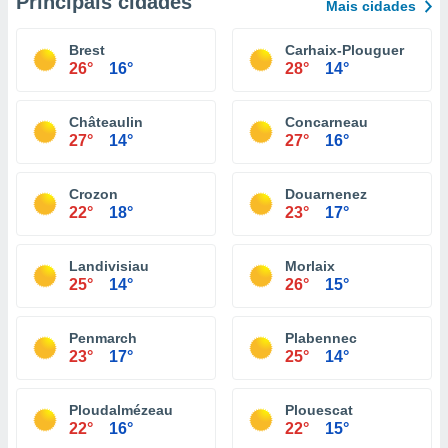
Principais cidades
Mais cidades
Brest
Carhaix-Plouguer
26°
16°
28°
14°
Châteaulin
Concarneau
27°
14°
27°
16°
Crozon
Douarnenez
22°
18°
23°
17°
Landivisiau
Morlaix
25°
14°
26°
15°
Penmarch
Plabennec
23°
17°
25°
14°
Ploudalmézeau
Plouescat
22°
16°
22°
15°