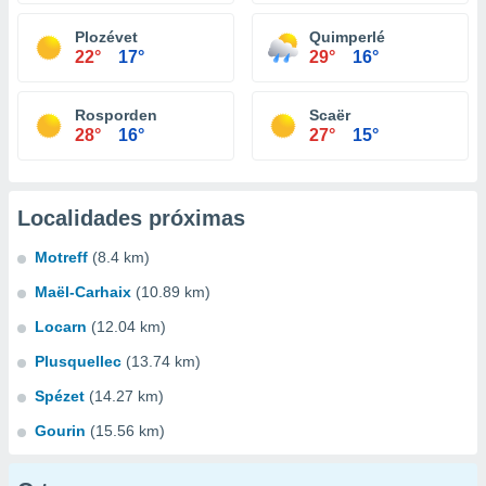
Plozévet
Quimperlé
22°
17°
29°
16°
Rosporden
Scaër
28°
16°
27°
15°
Localidades próximas
Motreff
(8.4 km)
Maël-Carhaix
(10.89 km)
Locarn
(12.04 km)
Plusquellec
(13.74 km)
Spézet
(14.27 km)
Gourin
(15.56 km)