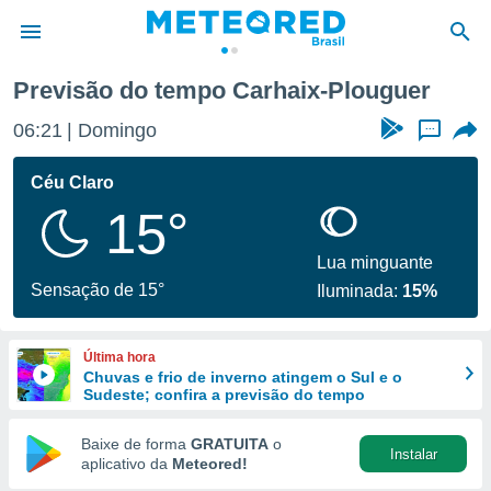
Previsão do tempo Carhaix-Plouguer
de
06:21
Domingo
...
 da
tempo.com)
Céu Claro
do por
15°
is para
e as
 fornecidas
Lua minguante
 qualidade.
Sensação de 15°
Iluminada:
15%
r a este
s das
opções:
Última hora
Chuvas e frio de inverno atingem o Sul e o
ookies e
Sudeste; confira a previsão do tempo
 forma
Baixe de forma
GRATUITA
o
Instalar
e digital
aplicativo da
Meteored!
da,