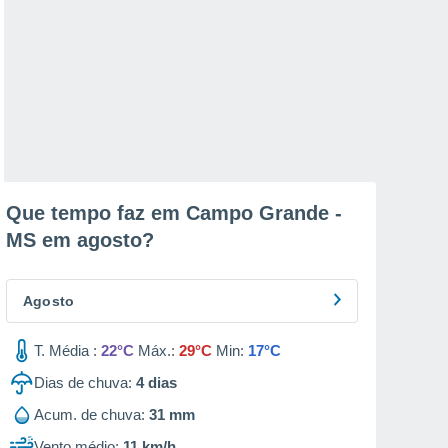
Que tempo faz em Campo Grande -
MS em
agosto
?
Agosto
T. Média :
22°C
Máx.:
29°C
Min:
17°C
Dias de chuva:
4
dias
Acum. de chuva:
31 mm
Vento médio:
11 km/h