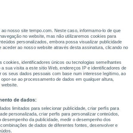
Aviso de nível amarelo
Alerta moderado de otros em
Campo Grande hoje
er ao nosso site tempo.com. Neste caso, informamo-lo de que
navegação no website, mas não utilizaremos cookies para
nteúdos personalizados, embora possa visualizar publicidade
e aceder ao nosso website através desta assinatura, clicando no
ertas
s cookies, identificadores únicos ou tecnologias semelhantes
 sua visita a este sitio Web, endereços IP e identificadores de
r os seus dados pessoais com base num interesse legítimo, ao
-de-Semana
Amanhã
Atualidade
Mapas de chuva
Hoje
Satéli
ou opor-se ao processamento de dados em qualquer altura,
 website.
mento de dados:
egunda
Terça
Quarta
Quinta
dos limitados para selecionar publicidade, criar perfis para
10 Ago.
11 Ago.
12 Ago.
13 Ago.
idade personalizada, criar perfis para personalizar conteúdos,
ir o desempenho da publicidade, medir o desempenho dos
 combinações de dados de diferentes fontes, desenvolver e
eúdos.