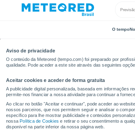
O tempo
No
Aviso de privacidade
O conteúdo da Meteored (tempo.com) foi preparado por profissio
qualidade. Pode aceder a este site através das seguintes opçõe
Aceitar cookies e aceder de forma gratuita
Início
Mato Grosso do Sul
Campo Grande
A publicidade digital personalizada, baseada em informações r
permite-nos financiar a nossa atividade para continuar a fornec
Previsão do tempo Ca
Ao clicar no botão "Aceitar e continuar", pode aceder ao websit
nossos parceiros, que nos permitem seguir e analisar o compo
13:29
Sexta
específico para lhe mostrar publicidade e conteúdos persona
nossa
Política de Cookies
e retirar o seu consentimento a qua
disponível na parte inferior da nossa página web.
Chuva fraca