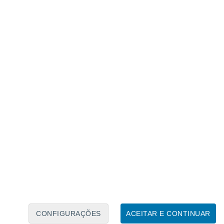
Caléndario Lunar
Seg
Ter
Qua
Qui
Sex
Sáb
Domo
7
8
9
10
11
12
13
14
15
16
17
18
19
20
CONFIGURAÇÕES
ACEITAR E CONTINUAR