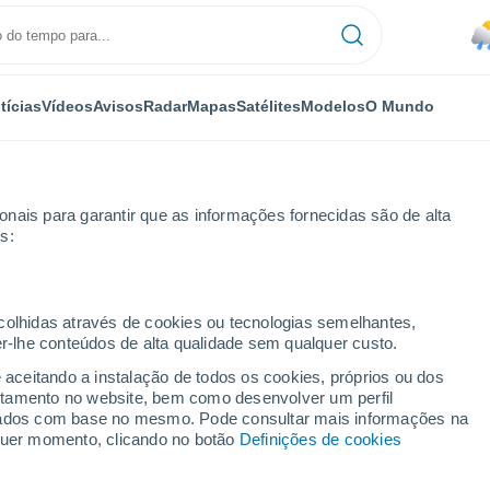
tícias
Vídeos
Avisos
Radar
Mapas
Satélites
Modelos
O Mundo
nais para garantir que as informações fornecidas são de alta
s:
ecolhidas através de cookies ou tecnologias semelhantes,
er-lhe conteúdos de alta qualidade sem qualquer custo.
mpo Grande - MS
e aceitando a instalação de todos os cookies, próprios ou dos
rtamento no website, bem como desenvolver um perfil
...
lizados com base no mesmo. Pode consultar mais informações na
lquer momento, clicando no botão
Definições de cookies
Por horas
Rajadas de até
66 km/h
nas
próximas horas