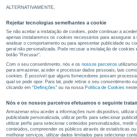
28°
ALTERNATIVAMENTE,
Rejeitar tecnologias semelhantes a cookie
80%
Se não aceitar a instalação de cookies, pode continuar a aced
Sensação de 29°
0.4 mm
apenas instalaremos os cookies necessários para assegurar a 
analisar o comportamento ou para apresentar publicidade ou co
geral não personalizada. Pode recusar a instalação de cookies 
botão "Recusar".
Última hora
Intensa virada do tempo no Centro-Sul traz al
Com o seu consentimento, nós e os
nossos parceiros
utilizamo
de temporais, vendavais e muito frio
para armazenar, aceder e processar dados pessoais, tais como a
cookies. É possível que alguns fornecedores possam processa
O Tempo 1 - 7 Dias
Por horas
Radar de Chuva
Fim
qual se pode opor. Para tal, pode retirar o seu consentimento 
clicando em “
Definições
” ou na nossa
Política de Cookies
neste
Nós e os nossos parceiros efetuamos o seguinte trata
Amanhã
Domingo
S
Hoje
Armazenar e/ou aceder a informações num dispositivo, utilizar da
8 Ago.
9 Ago.
7 Ago.
publicidade personalizada, utilizar perfis para selecionar public
utilizar perfis para selecionar conteúdos personalizados, med
conteúdos, compreender os públicos através de estatísticas ou
melhorar serviços, utilizar dados limitados para selecionar cont
70%
90%