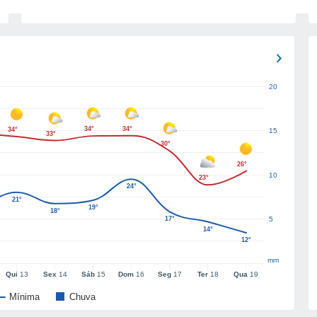
20
34°
34°
34°
15
33°
30°
26°
10
23°
24°
21°
19°
18°
17°
5
14°
12°
mm
Qui
13
Sex
14
Sáb
15
Dom
16
Seg
17
Ter
18
Qua
19
Mínima
Chuva