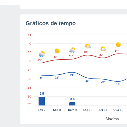
Luz da manhã restante
4h17m
Gráficos de tempo
45
40
34°
35
33°
32°
31°
31°
29°
30
25
24°
22°
22°
20
20°
20°
19°
15
2.5
10
0.9
°C
Sex
7
Sáb
8
Dom
9
Seg
10
Ter
11
Qua
12
Máxima