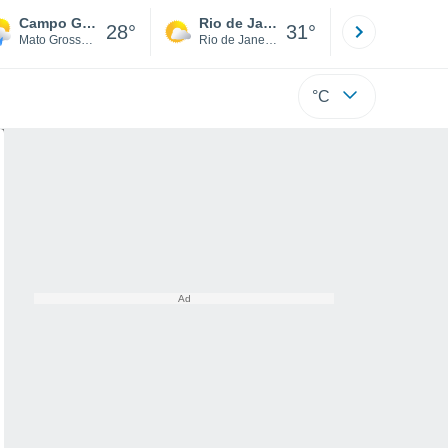
Campo Grande
Rio de Janeiro
São Paulo
28°
31°
Mato Grosso do Sul
Rio de Janeiro
São Paulo
°C