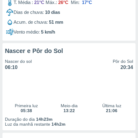
T. Média :
21°C
Máx.:
26°C
Min:
17°C
Dias de chuva:
10
dias
Acum. de chuva:
51 mm
Vento médio:
5 km/h
Nascer e Pôr do Sol
Nascer do sol
Pôr do Sol
06:10
20:34
Primeira luz
Meio-dia
Última luz
05:38
13:22
21:06
Duração do dia
14h23m
Luz da manhã restante
14h2m