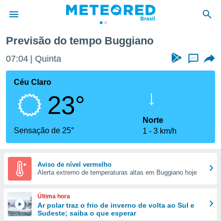
Previsão do tempo Buggiano
de
07:04
Quinta
...
 da
tempo.com)
Céu Claro
do por
23°
is para
e as
 fornecidas
Norte
 qualidade.
Sensação de 25°
1
3 km/h
r a este
s das
opções:
Aviso de nível vermelho
Alerta extremo de temperaturas altas em Buggiano hoje
ookies e
 forma
Última hora
e digital
Ar polar traz o frio de inverno de volta ao Sul e
Sudeste; saiba o que esperar
da,