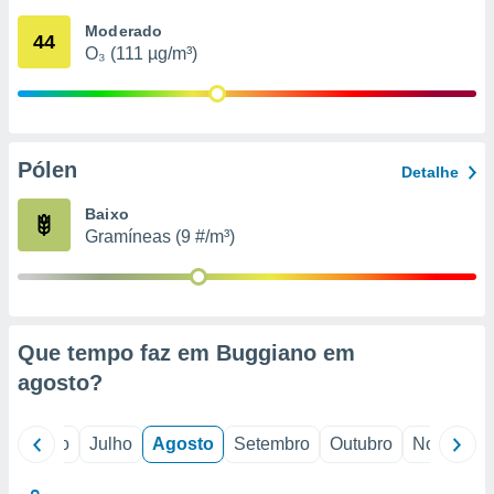
conteúdos.
Moderado
44
O₃ (111 µg/m³)
ção
ão através
de
,
 e
Pólen
Detalhe
dos,
Baixo
publicidade
Gramíneas (9 #/m³)
s, estudos
a e
mento de
ossos 1199
Que tempo faz em Buggiano em
eiros
agosto
?
o
Junho
Julho
Agosto
Setembro
Outubro
Novembro