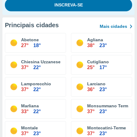
Principais cidades
Mais cidades
Abetone
Agliana
27°
18°
38°
23°
Chiesina Uzzanese
Cutigliano
37°
22°
25°
17°
Lamporecchio
Larciano
37°
22°
36°
23°
Marliana
Monsummano Terme
33°
22°
37°
23°
Montale
Montecatini-Terme
37°
23°
37°
23°