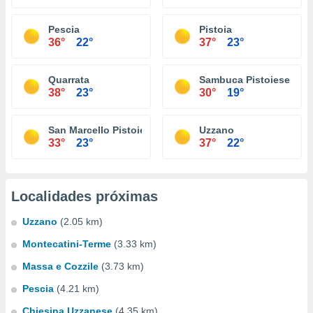
Pescia
Pistoia
36°
22°
37°
23°
Quarrata
Sambuca Pistoiese
38°
23°
30°
19°
San Marcello Pistoiese
Uzzano
33°
23°
37°
22°
Localidades próximas
Uzzano
(2.05 km)
Montecatini-Terme
(3.33 km)
Massa e Cozzile
(3.73 km)
Pescia
(4.21 km)
Chiesina Uzzanese
(4.35 km)