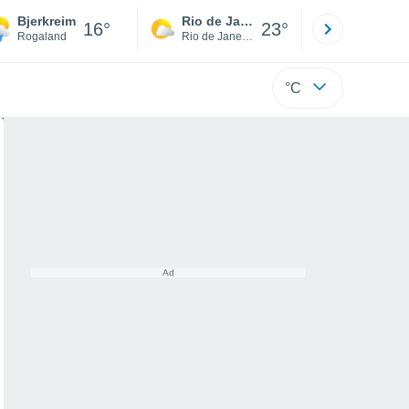
Bjerkreim
Rio de Janeiro
São Paulo
16°
23°
Rogaland
Rio de Janeiro
São Paulo
°C