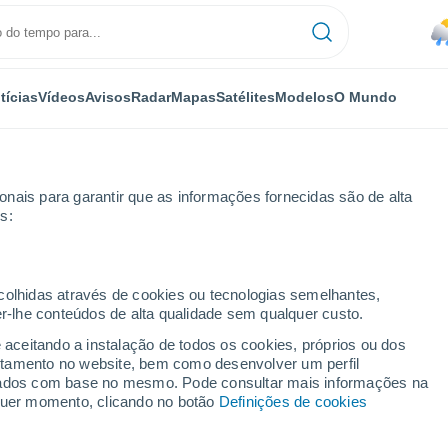
tícias
Vídeos
Avisos
Radar
Mapas
Satélites
Modelos
O Mundo
nais para garantir que as informações fornecidas são de alta
s:
ecolhidas através de cookies ou tecnologias semelhantes,
er-lhe conteúdos de alta qualidade sem qualquer custo.
rkreim
e aceitando a instalação de todos os cookies, próprios ou dos
rtamento no website, bem como desenvolver um perfil
...
lizados com base no mesmo. Pode consultar mais informações na
lquer momento, clicando no botão
Definições de cookies
Por horas
Chuva fraca nas próximas horas