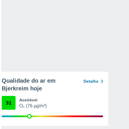
Qualidade do ar em
Detalhe
Bjerkreim hoje
Aceitável
31
O₃ (76 µg/m³)