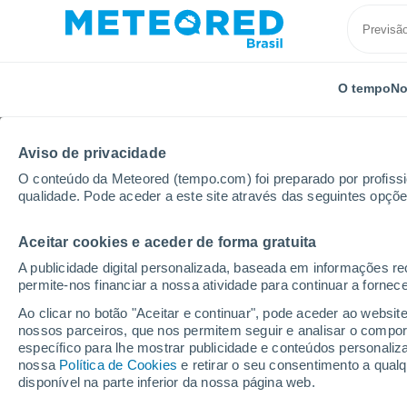
O tempo
No
Aviso de privacidade
O conteúdo da Meteored (tempo.com) foi preparado por profissio
qualidade. Pode aceder a este site através das seguintes opçõe
Aceitar cookies e aceder de forma gratuita
Início
Noruega
Rogaland
Bjerkreim
A publicidade digital personalizada, baseada em informações r
permite-nos financiar a nossa atividade para continuar a fornec
Previsão do tempo Bje
Ao clicar no botão "Aceitar e continuar", pode aceder ao websit
nossos parceiros, que nos permitem seguir e analisar o compo
14:29
Sábado
específico para lhe mostrar publicidade e conteúdos persona
nossa
Política de Cookies
e retirar o seu consentimento a qua
disponível na parte inferior da nossa página web.
Chuva fraca