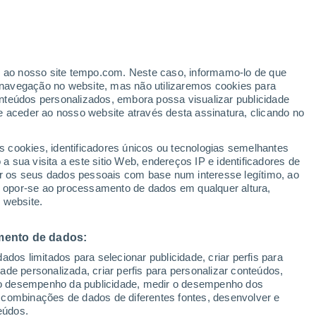
er ao nosso site tempo.com. Neste caso, informamo-lo de que
navegação no website, mas não utilizaremos cookies para
nteúdos personalizados, embora possa visualizar publicidade
e aceder ao nosso website através desta assinatura, clicando no
s cookies, identificadores únicos ou tecnologias semelhantes
 sua visita a este sitio Web, endereços IP e identificadores de
r os seus dados pessoais com base num interesse legítimo, ao
pas de chuva
Satélites
Modelos
ou opor-se ao processamento de dados em qualquer altura,
 website.
mento de dados:
Terça
Quarta
Quinta
Sexta
dos limitados para selecionar publicidade, criar perfis para
11 Ago.
12 Ago.
13 Ago.
14 Ago.
idade personalizada, criar perfis para personalizar conteúdos,
ir o desempenho da publicidade, medir o desempenho dos
 combinações de dados de diferentes fontes, desenvolver e
eúdos.
70%
60%