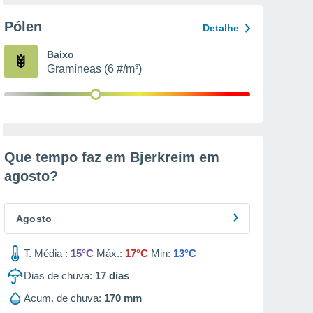
Pólen
Detalhe
Baixo
Gramíneas (6 #/m³)
Que tempo faz em Bjerkreim em
agosto
?
Agosto
T. Média :
15°C
Máx.:
17°C
Min:
13°C
Dias de chuva:
17
dias
Acum. de chuva:
170 mm