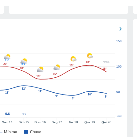
150
20°
20°
19°
100
18°
18°
16°
15°
12°
11°
50
11°
10°
9°
9°
9°
0.6
0.2
mm
Sex
14
Sáb
15
Dom
16
Seg
17
Ter
18
Qua
19
Qui
20
Mínima
Chuva