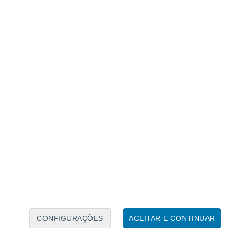
Caléndario Lunar
Seg
Ter
Qua
Qui
Sex
Sáb
Domo
8
9
10
11
12
13
14
15
16
17
18
19
20
21
CONFIGURAÇÕES
ACEITAR E CONTINUAR