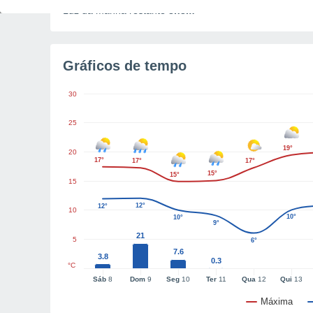
Luz da manhã restante
8h3m
Gráficos de tempo
30
25
19°
20
17°
17°
17°
15°
15°
15
12°
12°
10
10°
10°
9°
21
5
6°
7.6
3.8
0.3
°C
Sáb
8
Dom
9
Seg
10
Ter
11
Qua
12
Qui
13
Máxima