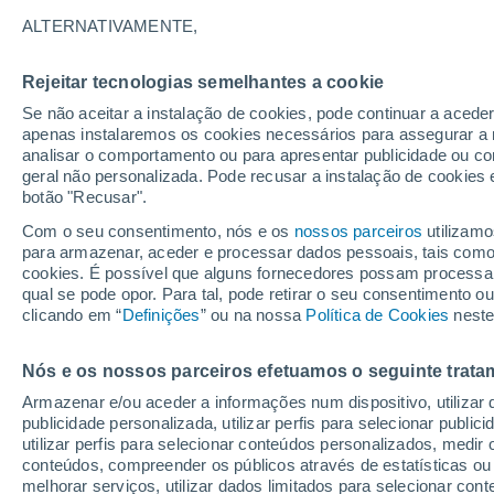
15°
ALTERNATIVAMENTE,
Rejeitar tecnologias semelhantes a cookie
90%
Se não aceitar a instalação de cookies, pode continuar a aced
Sensação de 15°
0.4 mm
apenas instalaremos os cookies necessários para assegurar a 
analisar o comportamento ou para apresentar publicidade ou co
geral não personalizada. Pode recusar a instalação de cookies 
botão "Recusar".
Última hora
Chuvas e frio de inverno atingem o Sul e o
Com o seu consentimento, nós e os
nossos parceiros
utilizamo
Sudeste; confira a previsão do tempo
para armazenar, aceder e processar dados pessoais, tais como a
cookies. É possível que alguns fornecedores possam processa
O Tempo 1 - 7 Dias
Radar de Chuva
Atualidade
Ma
qual se pode opor. Para tal, pode retirar o seu consentimento 
clicando em “
Definições
” ou na nossa
Política de Cookies
neste
Nós e os nossos parceiros efetuamos o seguinte trata
Amanhã
Segunda
Hoje
Armazenar e/ou aceder a informações num dispositivo, utilizar da
9 Ago.
10 Ago.
8 Ago.
publicidade personalizada, utilizar perfis para selecionar public
utilizar perfis para selecionar conteúdos personalizados, med
conteúdos, compreender os públicos através de estatísticas ou
melhorar serviços, utilizar dados limitados para selecionar cont
90%
90%
90%