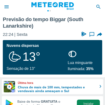
Previsão do tempo Biggar (South
Lanarkshire)
de
 da
22:24
Sexta
...
tempo.com)
do por
Nuvens dispersas
is para
e as
13°
 fornecidas
 qualidade.
Lua minguante
r a este
Sensação de 13°
s das
Iluminada:
35%
opções:
ookies e
Última hora
 forma
Chuva de mais de 100 mm, tempestades e
vendavais ainda ameaçam o Sul
e digital
Baixe de forma
GRATUITA
o
da,
Instalar