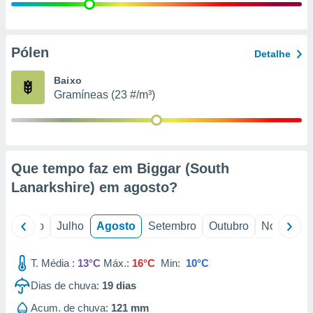
conteúdos.
ção
Pólen
Detalhe
ão através
de
Baixo
,
Gramíneas (23 #/m³)
 e
dos,
publicidade
s, estudos
Que tempo faz em Biggar (South
a e
mento de
Lanarkshire) em
agosto
?
ossos 1199
o
Junho
Julho
Agosto
Setembro
Outubro
Novembro
eiros
T. Média :
13°C
Máx.:
16°C
Min:
10°C
Dias de chuva:
19
dias
Acum. de chuva:
121 mm