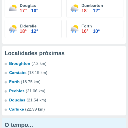
Douglas
Dumbarton
17°
10°
18°
12°
Elderslie
Forth
18°
12°
16°
10°
Localidades próximas
Broughton
(7.2 km)
Carstairs
(13.19 km)
Forth
(18.75 km)
Peebles
(21.06 km)
Douglas
(21.54 km)
Carluke
(22.99 km)
O tempo...