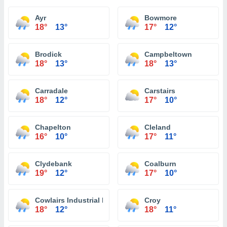
Ayr
Bowmore
18°
13°
17°
12°
Brodick
Campbeltown
18°
13°
18°
13°
Carradale
Carstairs
18°
12°
17°
10°
Chapelton
Cleland
16°
10°
17°
11°
Clydebank
Coalburn
19°
12°
17°
10°
Cowlairs Industrial Estate
Croy
18°
12°
18°
11°