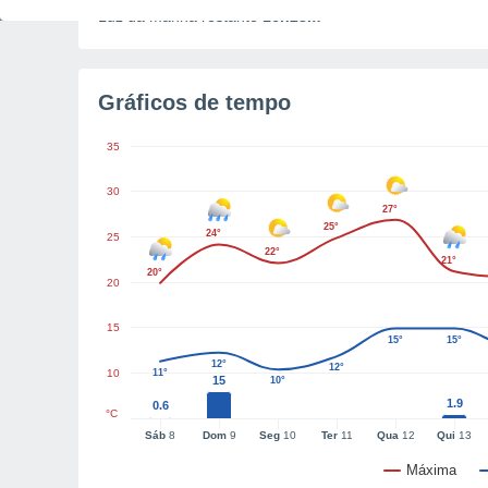
Luz da manhã restante
16h23m
Gráficos de tempo
35
30
27°
25°
24°
25
22°
21°
20°
20
15
15°
15°
12°
12°
10
11°
15
10°
1.9
0.6
°C
Sáb
8
Dom
9
Seg
10
Ter
11
Qua
12
Qui
13
Máxima