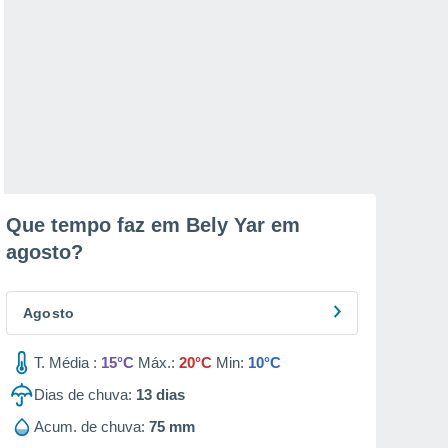
Que tempo faz em Bely Yar em
agosto
?
Agosto
T. Média :
15°C
Máx.:
20°C
Min:
10°C
Dias de chuva:
13
dias
Acum. de chuva:
75 mm