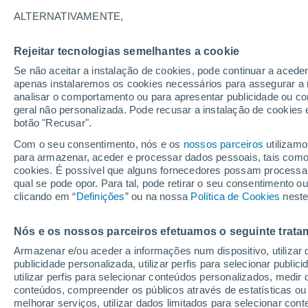
12°
ALTERNATIVAMENTE,
Rejeitar tecnologias semelhantes a cookie
Oeste
Se não aceitar a instalação de cookies, pode continuar a aced
Sensação de 12°
16
-
31 km
apenas instalaremos os cookies necessários para assegurar a 
analisar o comportamento ou para apresentar publicidade ou co
geral não personalizada. Pode recusar a instalação de cookies 
botão "Recusar".
Última hora
Chuva de mais de 100 mm, tempestades e
Com o seu consentimento, nós e os
nossos parceiros
utilizamo
vendavais ainda ameaçam o Sul
para armazenar, aceder e processar dados pessoais, tais como a
cookies. É possível que alguns fornecedores possam processa
O Tempo 1 - 7 Dias
Atualidade
Mapas de chuva
R
qual se pode opor. Para tal, pode retirar o seu consentimento 
clicando em “
Definições
” ou na nossa
Política de Cookies
neste
Nós e os nossos parceiros efetuamos o seguinte trata
Amanhã
Segunda
Hoje
Armazenar e/ou aceder a informações num dispositivo, utilizar da
9 Ago.
10 Ago.
8 Ago.
publicidade personalizada, utilizar perfis para selecionar public
utilizar perfis para selecionar conteúdos personalizados, med
conteúdos, compreender os públicos através de estatísticas ou
melhorar serviços, utilizar dados limitados para selecionar cont
90%
40%