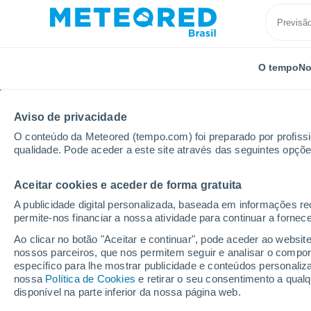
O tempo
No
Aviso de privacidade
O conteúdo da Meteored (tempo.com) foi preparado por profissio
qualidade. Pode aceder a este site através das seguintes opçõe
Aceitar cookies e aceder de forma gratuita
Início
Rússia
Oblast de Tomsk
Bely Yar
A publicidade digital personalizada, baseada em informações r
permite-nos financiar a nossa atividade para continuar a fornec
Previsão do tempo Bely
Ao clicar no botão "Aceitar e continuar", pode aceder ao websit
nossos parceiros, que nos permitem seguir e analisar o compo
05:51
Sábado
específico para lhe mostrar publicidade e conteúdos persona
nossa
Política de Cookies
e retirar o seu consentimento a qua
disponível na parte inferior da nossa página web.
Nublado