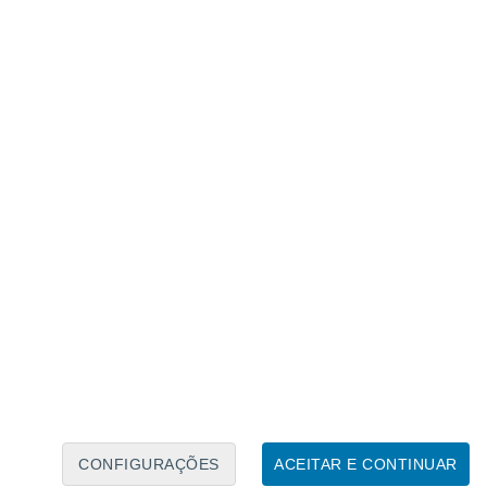
Caléndario Lunar
Seg
Ter
Qua
Qui
Sex
Sáb
Domo
8
9
10
11
12
13
14
15
16
17
18
19
20
21
CONFIGURAÇÕES
ACEITAR E CONTINUAR