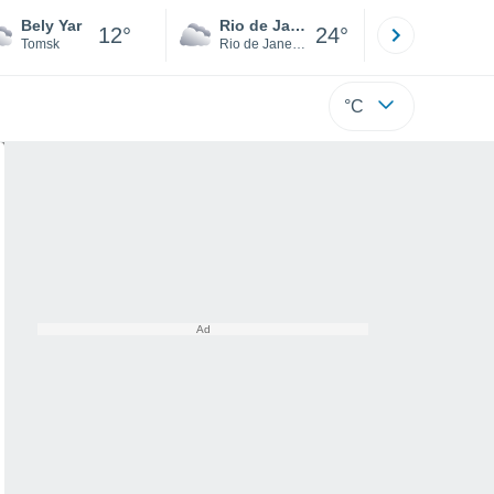
Bely Yar
Rio de Janeiro
São Paulo
12°
24°
Tomsk
Rio de Janeiro
São Paulo
°C