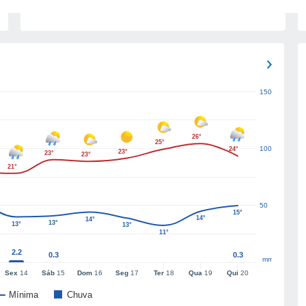
150
26°
25°
100
24°
23°
23°
23°
21°
50
15°
14°
14°
13°
13°
13°
11°
2.2
0.3
0.3
mm
Sex
14
Sáb
15
Dom
16
Seg
17
Ter
18
Qua
19
Qui
20
Mínima
Chuva