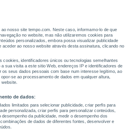
er ao nosso site tempo.com. Neste caso, informamo-lo de que
/h
navegação no website, mas não utilizaremos cookies para
nteúdos personalizados, embora possa visualizar publicidade
e aceder ao nosso website através desta assinatura, clicando no
s cookies, identificadores únicos ou tecnologias semelhantes
 sua visita a este sitio Web, endereços IP e identificadores de
r os seus dados pessoais com base num interesse legítimo, ao
adar de Chuva
Satélites
Modelos
ou opor-se ao processamento de dados em qualquer altura,
 website.
mento de dados:
Terça
Quarta
Quinta
Sexta
dos limitados para selecionar publicidade, criar perfis para
11 Ago.
12 Ago.
13 Ago.
14 Ago.
idade personalizada, criar perfis para personalizar conteúdos,
ir o desempenho da publicidade, medir o desempenho dos
 combinações de dados de diferentes fontes, desenvolver e
eúdos.
70%
50%