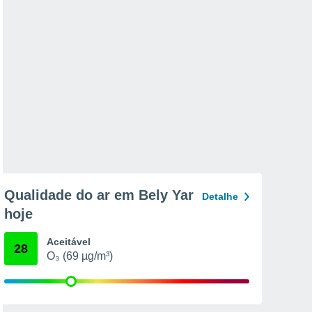
Qualidade do ar em Bely Yar
Detalhe
hoje
Aceitável
28
O₃ (69 µg/m³)