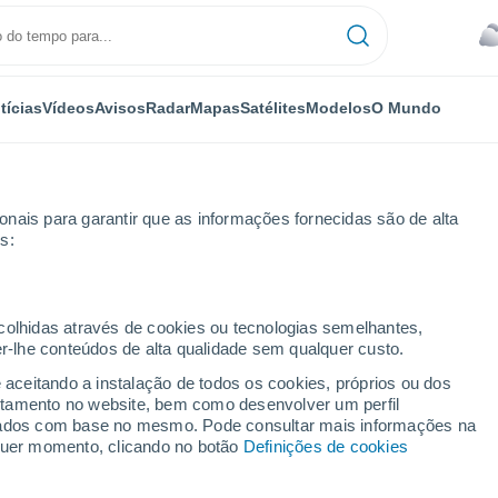
tícias
Vídeos
Avisos
Radar
Mapas
Satélites
Modelos
O Mundo
nais para garantir que as informações fornecidas são de alta
s:
ecolhidas através de cookies ou tecnologias semelhantes,
er-lhe conteúdos de alta qualidade sem qualquer custo.
 Yar
e aceitando a instalação de todos os cookies, próprios ou dos
rtamento no website, bem como desenvolver um perfil
...
lizados com base no mesmo. Pode consultar mais informações na
lquer momento, clicando no botão
Definições de cookies
Por horas
Chuva fraca nas próximas horas