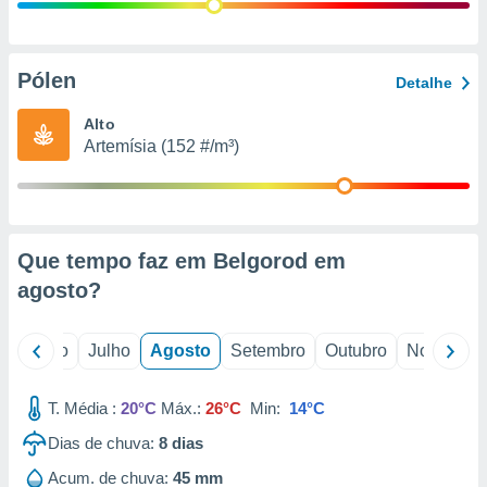
conteúdos.
ção
Pólen
Detalhe
ão através
de
Alto
,
Artemísia (152 #/m³)
 e
dos,
publicidade
s, estudos
Que tempo faz em Belgorod em
a e
mento de
agosto
?
ossos 1199
o
Junho
Julho
Agosto
Setembro
Outubro
Novembro
eiros
T. Média :
20°C
Máx.:
26°C
Min:
14°C
Dias de chuva:
8
dias
Acum. de chuva:
45 mm