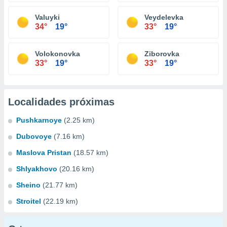
Valuyki
Veydelevka
34°
19°
33°
19°
Volokonovka
Ziborovka
33°
19°
33°
19°
Localidades próximas
Pushkarnoye
(2.25 km)
Dubovoye
(7.16 km)
Maslova Pristan
(18.57 km)
Shlyakhovo
(20.16 km)
Sheino
(21.77 km)
Stroitel
(22.19 km)