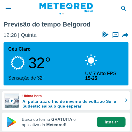
Previsão do tempo Belgorod
de
12:28
Quinta
...
 da
tempo.com)
Céu Claro
do por
32°
is para
e as
 fornecidas
UV
7 Alto
FPS
 qualidade.
Sensação de 32°
15-25
r a este
s das
opções:
Última hora
Ar polar traz o frio de inverno de volta ao Sul e
ookies e
Sudeste; saiba o que esperar
 forma
Baixe de forma
GRATUITA
o
Instalar
e digital
aplicativo da
Meteored!
da,