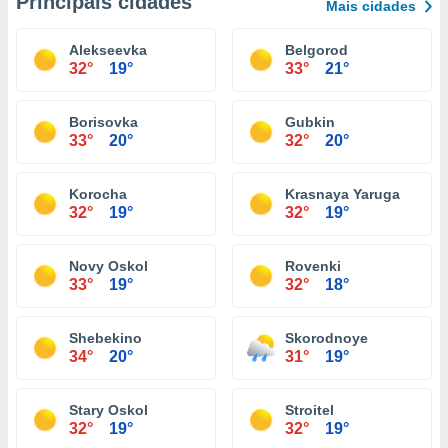
Principais cidades
Mais cidades
Alekseevka
Belgorod
32°
19°
33°
21°
Borisovka
Gubkin
33°
20°
32°
20°
Korocha
Krasnaya Yaruga
32°
19°
32°
19°
Novy Oskol
Rovenki
33°
19°
32°
18°
Shebekino
Skorodnoye
34°
20°
31°
19°
Stary Oskol
Stroitel
32°
19°
32°
19°