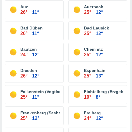
Aue
Auerbach
26°
11°
25°
12°
Bad Düben
Bad Lausick
26°
11°
25°
12°
Bautzen
Chemnitz
24°
12°
25°
12°
Dresden
Espenhain
26°
12°
25°
13°
Falkenstein (Vogtland)
Fichtelberg (Erzgebirge
25°
11°
19°
8°
Frankenberg (Sachsen)
Freiberg
25°
12°
24°
12°