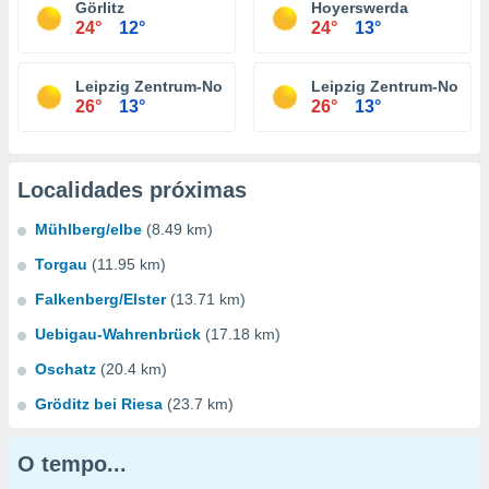
Görlitz
Hoyerswerda
24°
12°
24°
13°
Leipzig Zentrum-Nord
Leipzig Zentrum-Nordw
26°
13°
26°
13°
Localidades próximas
Mühlberg/elbe
(8.49 km)
Torgau
(11.95 km)
Falkenberg/Elster
(13.71 km)
Uebigau-Wahrenbrück
(17.18 km)
Oschatz
(20.4 km)
Gröditz bei Riesa
(23.7 km)
O tempo...