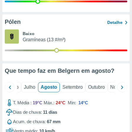
conteúdos.
ção
Pólen
Detalhe
ão através
de
Baixo
,
Gramíneas (13 #/m³)
 e
dos,
publicidade
s, estudos
Que tempo faz em Belgern em
agosto
?
a e
mento de
o
Junho
Julho
Agosto
Setembro
Outubro
Novembro
ossos 1199
eiros
T. Média :
19°C
Máx.:
24°C
Min:
14°C
Dias de chuva:
11
dias
Acum. de chuva:
67 mm
Vento médio:
10 km/h