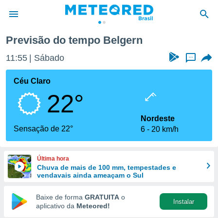
Previsão do tempo Belgern
de
11:55
Sábado
...
 da
tempo.com)
Céu Claro
do por
22°
is para
e as
 fornecidas
Nordeste
 qualidade.
Sensação de 22°
6
20 km/h
r a este
s das
opções:
Última hora
Chuva de mais de 100 mm, tempestades e
ookies e
vendavais ainda ameaçam o Sul
 forma
Baixe de forma
GRATUITA
o
Instalar
e digital
aplicativo da
Meteored!
da,