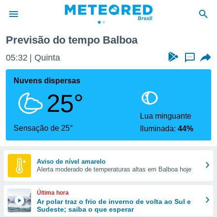
Previsão do tempo Balboa
de
05:32
Quinta
...
 da
tempo.com)
Nuvens dispersas
do por
25°
is para
e as
 fornecidas
Lua minguante
 qualidade.
Sensação de 25°
Iluminada:
44%
r a este
s das
opções:
Aviso de nível amarelo
Alerta moderado de temperaturas altas em Balboa hoje
ookies e
 forma
Última hora
e digital
Ar polar traz o frio de inverno de volta ao Sul e
Sudeste; saiba o que esperar
da,