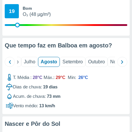
conteúdos.
Bom
19
O₃ (48 µg/m³)
ção
ão através
de
,
 e
Que tempo faz em Balboa em
agosto
?
dos,
publicidade
o
Junho
Julho
Agosto
Setembro
Outubro
Novembro
s, estudos
a e
mento de
T. Média :
28°C
Máx.:
29°C
Min:
26°C
Dias de chuva:
19
dias
ossos 1199
Acum. de chuva:
73 mm
eiros
Vento médio:
13 km/h
Nascer e Pôr do Sol