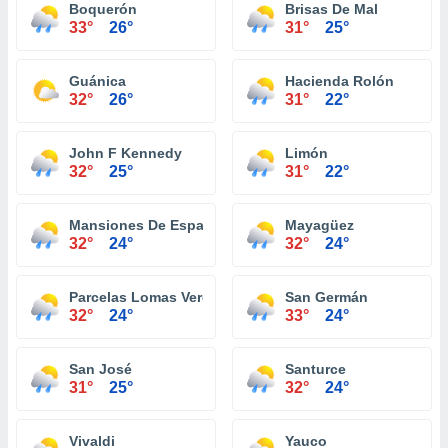
Boquerón
Brisas De Mal
33°
26°
31°
25°
Guánica
Hacienda Rolón
32°
26°
31°
22°
John F Kennedy
Limón
32°
25°
31°
22°
Mansiones De Espana
Mayagüez
32°
24°
32°
24°
Parcelas Lomas Verdes
San Germán
32°
24°
33°
24°
San José
Santurce
31°
25°
32°
24°
Vivaldi
Yauco