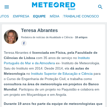
UTOS
EMPRESA
EQUIPE
MÍDIA
TRABALHE CONOSCO
de
Teresa Abrantes
 da
Redatora de notícias de Atualidade e Ciência -
18 artigos
tempo.com)
do por
is para
e as
Teresa Abrantes é
licenciada em Física, pela Faculdade de
 fornecidas
Ciências de Lisboa
com 35 anos de serviço no
Instituto
 qualidade.
Português do Mar e da Atmosfera
ex- Instituto de Meteorologia.
r a este
Saiu do Instituto em 2014. Desde 2014, ela
dá aulas de
s das
Meteorologia
no
Instituto Superior de Educação e Ciência
para
opções:
o Curso de Engenharia de Proteção Civil, e trabalha como
ookies e
consultora na área de meteorologia em projetos do Banco
 forma
Mundial
. Participou de um projeto no Paquistão e colabora em
um projeto em Moçambique e em Angola.
e digital
Durante 19 anos fez parte da equipe de meteorologistas que
da,