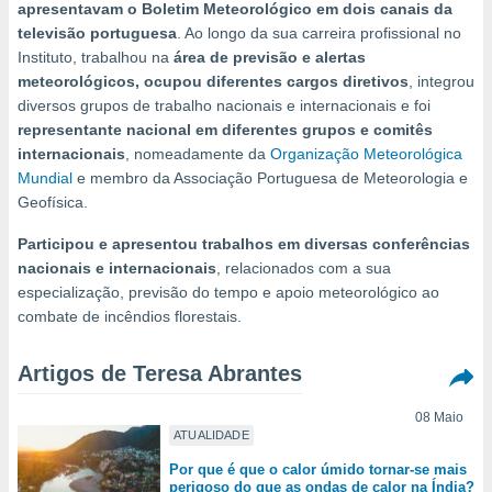
m
apresentavam o Boletim Meteorológico em dois canais da
 recolhidas
televisão portuguesa
. Ao longo da sua carreira profissional no
cookies ou
Instituto, trabalhou na
área de previsão e alertas
meteorológicos, ocupou diferentes cargos diretivos
, integrou
, permite-
diversos grupos de trabalho nacionais e internacionais e foi
ar a nossa
representante nacional em diferentes grupos e comitês
ara
ACEITAR
 fornecer-
internacionais
, nomeadamente da
Organização Meteorológica
E
os de alta
Mundial
e membro da Associação Portuguesa de Meteorologia e
CONTINUAR
sem
Geofísica.
sto.
CONFIGURAÇÕES
Participou e apresentou trabalhos em diversas conferências
o botão
nacionais e internacionais
, relacionados com a sua
ontinuar",
r ao
especialização, previsão do tempo e apoio meteorológico ao
itando a
combate de incêndios florestais.
de todos os
óprios ou
Artigos de Teresa Abrantes
parceiros,
rmitem
lisar o
08 Maio
nto no
ATUALIDADE
em como
Por que é que o calor úmido tornar-se mais
 um perfil
perigoso do que as ondas de calor na Índia?