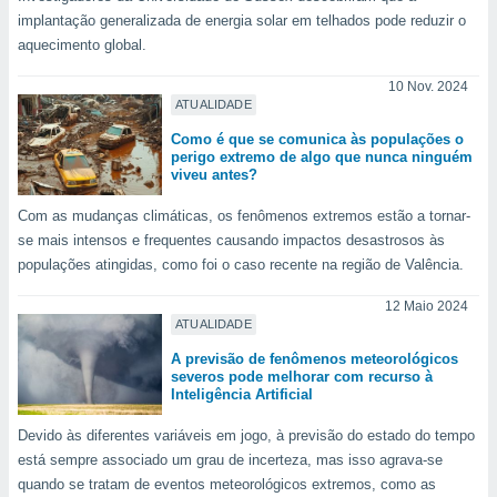
tar a
implantação generalizada de energia solar em telhados pode reduzir o
de cookies,
aquecimento global.
uar a
osso site
10 Nov. 2024
 Neste
ATUALIDADE
mamo-lo de
Como é que se comunica às populações o
s os
perigo extremo de algo que nunca ninguém
cessários
viveu antes?
rar a
Com as mudanças climáticas, os fenômenos extremos estão a tornar-
no website,
ilizaremos
se mais intensos e frequentes causando impactos desastrosos às
a analisar o
populações atingidas, como foi o caso recente na região de Valência.
nto ou
ntar
12 Maio 2024
 ou
ATUALIDADE
A previsão de fenômenos meteorológicos
dos,
severos pode melhorar com recurso à
ssa
Inteligência Artificial
ublicidade
Devido às diferentes variáveis em jogo, à previsão do estado do tempo
ada. Pode
está sempre associado um grau de incerteza, mas isso agrava-se
nstalação de
quando se tratam de eventos meteorológicos extremos, como as
ceder ao