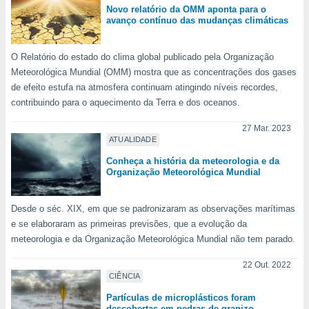
 para
Novo relatório da OMM aponta para o
avanço contínuo das mudanças climáticas
a, utilizar
selecionar
O Relatório do estado do clima global publicado pela Organização
Meteorológica Mundial (OMM) mostra que as concentrações dos gases
a, criar
personalizar
de efeito estufa na atmosfera continuam atingindo níveis recordes,
tilizar
contribuindo para o aquecimento da Terra e dos oceanos.
selecionar
27 Mar. 2023
dos, medir
ATUALIDADE
nho da
Conheça a história da meteorologia e da
, medir o
Organização Meteorológica Mundial
o dos
r os
Desde o séc. XIX, em que se padronizaram as observações marítimas
ravés de
e se elaboraram as primeiras previsões, que a evolução da
s ou
meteorologia e da Organização Meteorológica Mundial não tem parado.
s de dados
es fontes,
22 Out. 2022
 e melhorar
CIÊNCIA
ilizar dados
ara
Partículas de microplásticos foram
descobertas em pedras de granizo