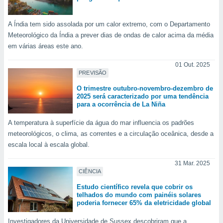
para lhe
licidade e
A Índia tem sido assolada por um calor extremo, com o Departamento
ados com
Meteorológico da Índia a prever dias de ondas de calor acima da média
esmo. Pode
em várias áreas este ano.
ais
s na nossa
01 Out. 2025
 Cookies
e
PREVISÃO
u
nto a
O trimestre outubro-novembro-dezembro de
2025 será caracterizado por uma tendência
omento,
para a ocorrência de La Niña
 botão
de cookies
A temperatura à superfície da água do mar influencia os padrões
na parte
meteorológicos, o clima, as correntes e a circulação oceânica, desde a
nossa
escala local à escala global.
.
31 Mar. 2025
IVAMENTE,
CIÊNCIA
Estudo científico revela que cobrir os
as
telhados do mundo com painéis solares
tes a
poderia fornecer 65% da eletricidade global
Investigadores da Universidade de Sussex descobriram que a