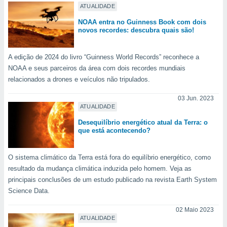
ATUALIDADE
o qual se
ara tal,
NOAA entra no Guinness Book com dois
 o seu
novos recordes: descubra quais são!
to ou opor-
essamento
m qualquer
A edição de 2024 do livro “Guinness World Records” reconhece a
ando em “
NOAA e seus parceiros da área com dois recordes mundiais
 ou na
relacionados a drones e veículos não tripulados.
 Cookies
03 Jun. 2023
te.
ATUALIDADE
Desequilíbrio energético atual da Terra: o
 nossos
que está acontecendo?
s o
O sistema climático da Terra está fora do equilíbrio energético, como
o de
resultado da mudança climática induzida pelo homem. Veja as
principais conclusões de um estudo publicado na revista Earth System
e/ou aceder
Science Data.
ões num
utilizar
02 Maio 2023
ados para
ATUALIDADE
publicidade,