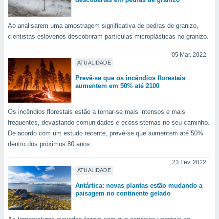
conteúdos.
ção
Ao analisarem uma amostragem significativa de pedras de granizo,
cientistas eslovenos descobriram partículas microplásticas no granizo.
ão através
de
05 Mar. 2022
,
ATUALIDADE
 e
Prevê-se que os incêndios florestais
aumentem em 50% até 2100
dos,
publicidade
s, estudos
Os incêndios florestais estão a tornar-se mais intensos e mais
a e
frequentes, devastando comunidades e ecossistemas no seu caminho.
mento de
De acordo com um estudo recente, prevê-se que aumentem até 50%
dentro dos próximos 80 anos.
ossos 1199
eiros
23 Fev. 2022
ATUALIDADE
Antártica: novas plantas estão mudando a
paisagem no continente gelado