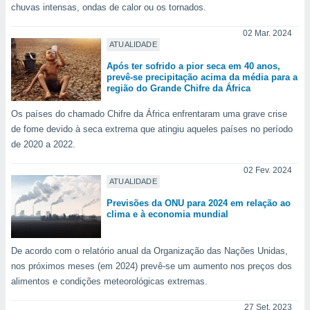
chuvas intensas, ondas de calor ou os tornados.
ite através
atura,
02 Mar. 2024
 botão
ATUALIDADE
Após ter sofrido a pior seca em 40 anos,
prevê-se precipitação acima da média para a
nto, nós e
região do Grande Chifre da África
arceiros
cookies,
Os países do chamado Chifre da África enfrentaram uma grave crise
ores únicos
de fome devido à seca extrema que atingiu aqueles países no período
ias
de 2020 a 2022.
s para
 aceder e
02 Fev. 2024
dados
ATUALIDADE
ais como a
 este sitio
Previsões da ONU para 2024 em relação ao
clima e à economia mundial
eços IP e
ores de
possível
De acordo com o relatório anual da Organização das Nações Unidas,
nos próximos meses (em 2024) prevê-se um aumento nos preços dos
es possam
os seus
alimentos e condições meteorológicas extremas.
oais com
nteresse
27 Set. 2023