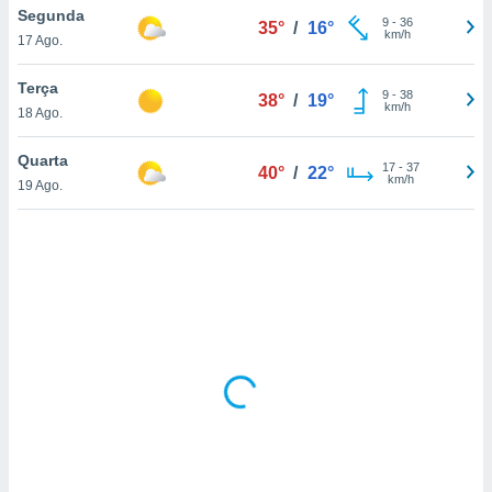
tar a
Segunda
9
-
36
35°
/
16°
de cookies,
km/h
17 Ago.
uar a
osso site
Terça
 Neste
9
-
38
38°
/
19°
km/h
mamo-lo de
18 Ago.
s os
Quarta
17
-
37
40°
/
22°
cessários
km/h
19 Ago.
rar a
no website,
ilizaremos
a analisar o
nto ou
ntar
 ou
dos,
ssa
ublicidade
ada. Pode
nstalação de
ceder ao