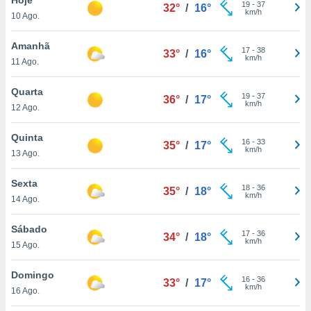
para lhe
19
-
37
32°
/
16°
km/h
10 Ago.
licidade e
ados com
Amanhã
17
-
38
33°
/
16°
esmo. Pode
km/h
11 Ago.
ais
s na nossa
Quarta
19
-
37
 Cookies
e
36°
/
17°
km/h
12 Ago.
u
nto a
omento,
Quinta
16
-
33
35°
/
17°
 botão
km/h
13 Ago.
de cookies
na parte
Sexta
18
-
36
nossa
35°
/
18°
km/h
14 Ago.
.
Sábado
IVAMENTE,
17
-
36
34°
/
18°
km/h
15 Ago.
as
Domingo
16
-
36
33°
/
17°
tes a
km/h
16 Ago.