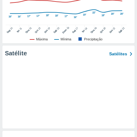
o qual se
ara tal,
22°
20°
20°
19°
 o seu
18°
18°
18°
17°
17°
17°
16°
16°
16°
to ou opor-
essamento
16
12
19
10
15
17
22
13
14
20
21
18
11
Dom
Qua
Qua
Seg
Sáb
Seg
Sáb
Qui
Sex
Qui
Sex
Ter
Ter
m qualquer
ando em “
Máxima
Mínima
Precipitação
 ou na
Satélite
Satélites
 Cookies
te.
 nossos
s o
o de
e/ou aceder
ões num
utilizar
ados para
publicidade,