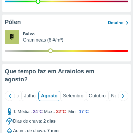
conteúdos.
ção
Pólen
Detalhe
ão através
de
Baixo
,
Gramíneas (6 #/m³)
 e
dos,
publicidade
s, estudos
Que tempo faz em Arraiolos em
a e
mento de
agosto
?
ossos 1199
o
Junho
Julho
Agosto
Setembro
Outubro
Novembro
eiros
T. Média :
24°C
Máx.:
32°C
Min:
17°C
Dias de chuva:
2
dias
Acum. de chuva:
7 mm