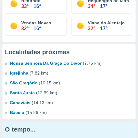
Redondo
Reguengos de Monsara
33°
16°
34°
17°
Vendas Novas
Viana do Alentejo
32°
16°
32°
17°
Localidades próximas
Nossa Senhora Da Graça Do Divor
(7.76 km)
Igrejinha
(7.82 km)
São Gregório
(10.15 km)
Santa Justa
(12.69 km)
Canaviais
(14.13 km)
Bacelo
(15.86 km)
O tempo...