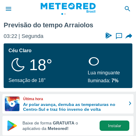
Previsão do tempo Arraiolos
de
03:22
Segunda
...
 da
tempo.com)
Céu Claro
do por
18°
is para
e as
 fornecidas
Lua minguante
 qualidade.
Sensação de 18°
Iluminada:
7%
r a este
s das
opções:
Última hora
Ar polar avança, derruba as temperaturas no
ookies e
Centro-Sul e traz frio inverno de volta
 forma
Baixe de forma
GRATUITA
o
Instalar
e digital
aplicativo da
Meteored!
da,