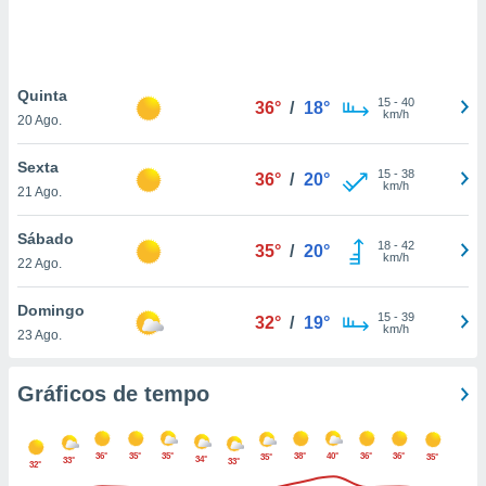
ite através
atura,
 botão
Quinta
15
-
40
36°
/
18°
km/h
20 Ago.
nto, nós e
arceiros
Sexta
cookies,
15
-
38
36°
/
20°
km/h
21 Ago.
ores únicos
ias
s para
Sábado
18
-
42
35°
/
20°
 aceder e
km/h
22 Ago.
dados
ais como a
Domingo
 este sitio
15
-
39
32°
/
19°
km/h
23 Ago.
eços IP e
ores de
possível
Gráficos de tempo
es possam
os seus
36°
35°
35°
38°
40°
36°
36°
35°
35°
oais com
34°
33°
33°
32°
nteresse