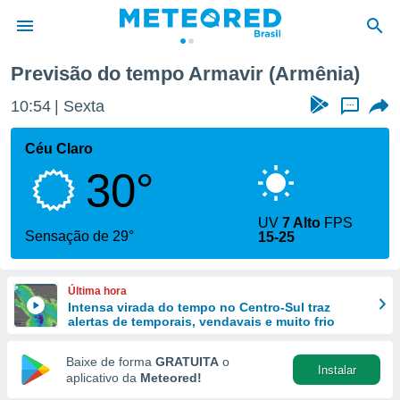
Previsão do tempo Armavir (Armênia)
de
10:54
Sexta
...
 da
tempo.com)
Céu Claro
do por
30°
is para
e as
 fornecidas
UV
7 Alto
FPS
 qualidade.
Sensação de 29°
15-25
r a este
s das
opções:
Última hora
Intensa virada do tempo no Centro-Sul traz
ookies e
alertas de temporais, vendavais e muito frio
 forma
Baixe de forma
GRATUITA
o
Instalar
e digital
aplicativo da
Meteored!
da,