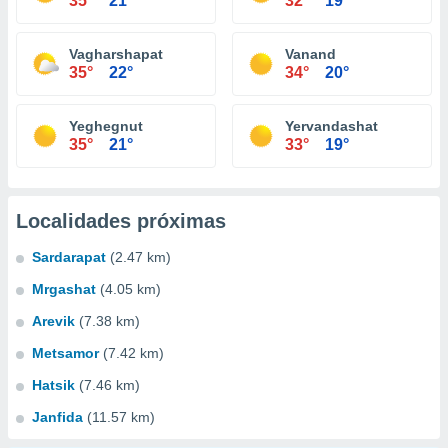
35°
21°
32°
19°
Vagharshapat
Vanand
35°
22°
34°
20°
Yeghegnut
Yervandashat
35°
21°
33°
19°
Localidades próximas
Sardarapat
(2.47 km)
Mrgashat
(4.05 km)
Arevik
(7.38 km)
Metsamor
(7.42 km)
Hatsik
(7.46 km)
Janfida
(11.57 km)