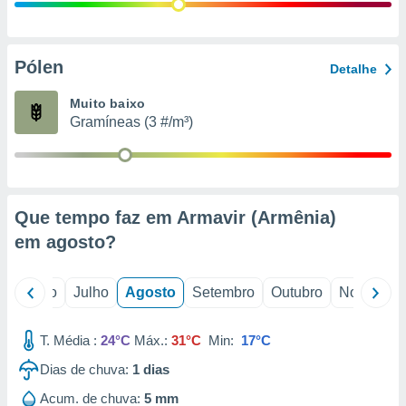
conteúdos.
ção
Pólen
Detalhe
ão através
de
Muito baixo
,
Gramíneas (3 #/m³)
 e
dos,
publicidade
s, estudos
Que tempo faz em Armavir (Armênia)
a e
mento de
em
agosto
?
ossos 1199
o
Junho
Julho
Agosto
Setembro
Outubro
Novembro
eiros
T. Média :
24°C
Máx.:
31°C
Min:
17°C
Dias de chuva:
1
dias
Acum. de chuva:
5 mm