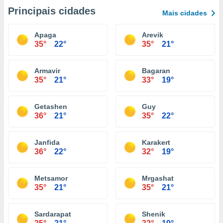
Principais cidades
Mais cidades
Apaga
Arevik
35°
22°
35°
21°
Armavir
Bagaran
35°
21°
33°
19°
Getashen
Guy
36°
21°
35°
22°
Janfida
Karakert
36°
22°
32°
19°
Metsamor
Mrgashat
35°
21°
35°
21°
Sardarapat
Shenik