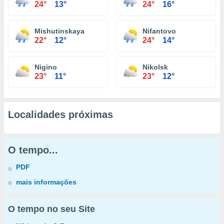
24°
13°
24°
16°
Mishutinskaya
Nifantovo
22°
12°
24°
14°
Nigino
Nikolsk
23°
11°
23°
12°
Localidades próximas
O tempo...
PDF
mais informações
O tempo no seu Site