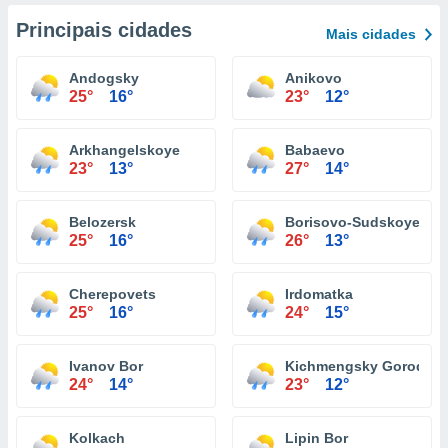
Principais cidades
Mais cidades
Andogsky
Anikovo
25°
16°
23°
12°
Arkhangelskoye
Babaevo
23°
13°
27°
14°
Belozersk
Borisovо-Sudskoye
25°
16°
26°
13°
Cherepovets
Irdomatka
25°
16°
24°
15°
Ivanov Bor
Kichmengsky Gorodok
24°
14°
23°
12°
Kolkach
Lipin Bor