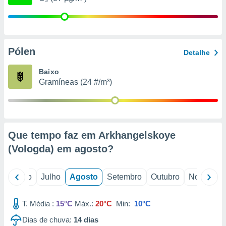
conteúdos.
ção
ão através
Pólen
Detalhe
de
,
Baixo
 e
Gramíneas (24 #/m³)
dos,
publicidade
s, estudos
a e
mento de
Que tempo faz em Arkhangelskoye
(Vologda) em
agosto
?
ossos 1199
eiros
o
Junho
Julho
Agosto
Setembro
Outubro
Novembro
T. Média :
15°C
Máx.:
20°C
Min:
10°C
Dias de chuva:
14
dias