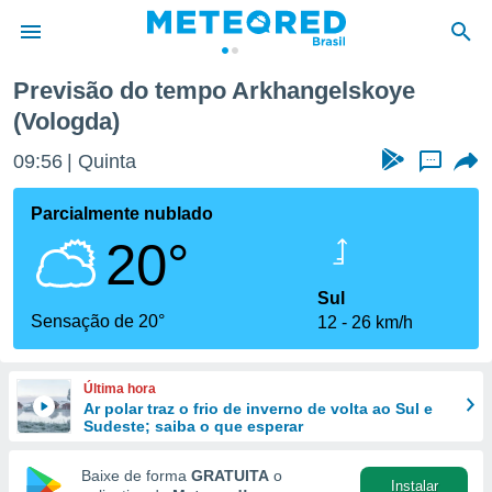
Previsão do tempo Arkhangelskoye
(Vologda)
de
 da
09:56
Quinta
...
tempo.com)
do por
Parcialmente nublado
is para
e as
20°
 fornecidas
 qualidade.
Sul
r a este
Sensação de 20°
s das
12
26 km/h
opções:
ookies e
Última hora
 forma
Ar polar traz o frio de inverno de volta ao Sul e
Sudeste; saiba o que esperar
e digital
Baixe de forma
GRATUITA
o
da,
Instalar