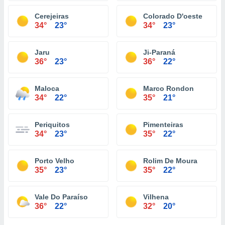
Cerejeiras
Colorado D'oeste
34°
23°
34°
23°
Jaru
Ji-Paraná
36°
23°
36°
22°
Maloca
Marco Rondon
34°
22°
35°
21°
Periquitos
Pimenteiras
34°
23°
35°
22°
Porto Velho
Rolim De Moura
35°
23°
35°
22°
Vale Do Paraíso
Vilhena
36°
22°
32°
20°