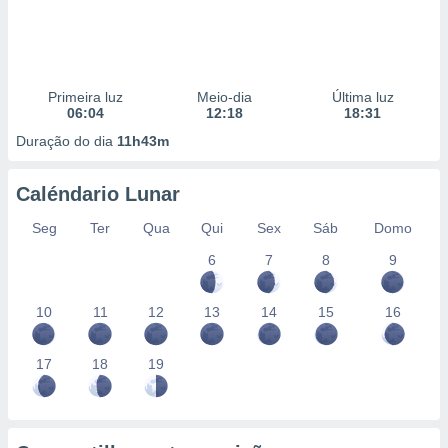
Primeira luz
Meio-dia
Última luz
06:04
12:18
18:31
Duração do dia
11h43m
Caléndario Lunar
Seg
Ter
Qua
Qui
Sex
Sáb
Domo
6
7
8
9
10
11
12
13
14
15
16
17
18
19