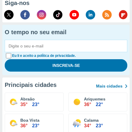
Siga-nos
O tempo no seu email
Eu li e aceito a política de privacidade.
Principais cidades
Mais cidades
Abraão
Ariquemes
35°
23°
36°
22°
Boa Vista
Calama
36°
23°
34°
23°