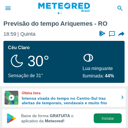
Previsão do tempo Ariquemes - RO
de
18:59
Quinta
...
 da
tempo.com)
Céu Claro
do por
30°
is para
e as
 fornecidas
Lua minguante
 qualidade.
Sensação de 31°
Iluminada:
44%
r a este
s das
opções:
Última hora
Intensa virada do tempo no Centro-Sul traz
ookies e
alertas de temporais, vendavais e muito frio
 forma
Baixe de forma
GRATUITA
o
Instalar
e digital
aplicativo da
Meteored!
da,