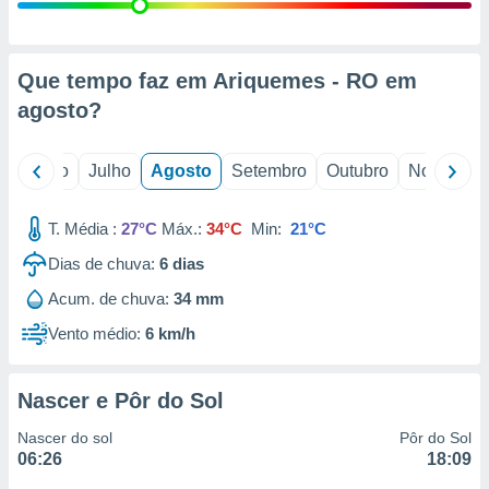
conteúdos.
ção
Que tempo faz em Ariquemes - RO em
ão através
agosto
?
de
,
 e
o
Junho
Julho
Agosto
Setembro
Outubro
Novembro
dos,
publicidade
T. Média :
27°C
Máx.:
34°C
Min:
21°C
s, estudos
Dias de chuva:
6
dias
a e
mento de
Acum. de chuva:
34 mm
Vento médio:
6 km/h
ossos 1199
eiros
Nascer e Pôr do Sol
Nascer do sol
Pôr do Sol
06:26
18:09