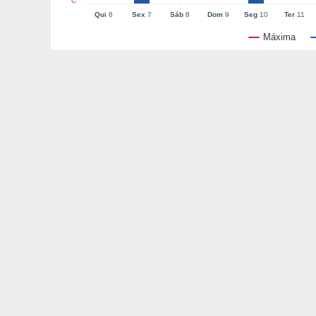
°C
Qui
6
Sex
7
Sáb
8
Dom
9
Seg
10
Ter
11
Máxima