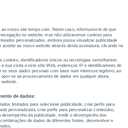
ante
er ao nosso site tempo.com. Neste caso, informamo-lo de que
:
44%
navegação no website, mas não utilizaremos cookies para
nteúdos personalizados, embora possa visualizar publicidade
e aceder ao nosso website através desta assinatura, clicando no
 e
s cookies, identificadores únicos ou tecnologias semelhantes
 sua visita a este sitio Web, endereços IP e identificadores de
r os seus dados pessoais com base num interesse legítimo, ao
ura
Radar de Chuva
Satélites
Modelos
ou opor-se ao processamento de dados em qualquer altura,
 website.
mento de dados:
omingo
Segunda
Terça
Quarta
dos limitados para selecionar publicidade, criar perfis para
9 Ago.
10 Ago.
11 Ago.
12 Ago.
idade personalizada, criar perfis para personalizar conteúdos,
ir o desempenho da publicidade, medir o desempenho dos
 combinações de dados de diferentes fontes, desenvolver e
eúdos.
60%