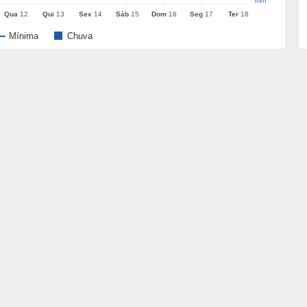
mm
Qua
12
Qui
13
Sex
14
Sáb
15
Dom
16
Seg
17
Ter
18
Mínima
Chuva