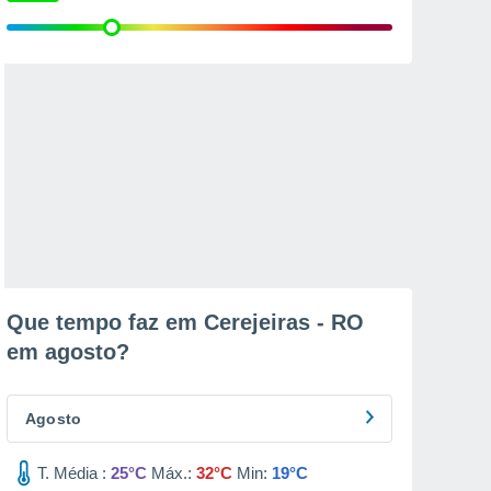
Que tempo faz em Cerejeiras - RO
em
agosto
?
Agosto
T. Média :
25°C
Máx.:
32°C
Min:
19°C