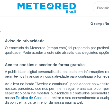
O tempo
No
Aviso de privacidade
O conteúdo da Meteored (tempo.com) foi preparado por profissio
qualidade. Pode aceder a este site através das seguintes opçõe
Aceitar cookies e aceder de forma gratuita
Início
Rondônia
Cerejeiras
A publicidade digital personalizada, baseada em informações r
permite-nos financiar a nossa atividade para continuar a fornec
Previsão do tempo Cere
Ao clicar no botão "Aceitar e continuar", pode aceder ao websit
nossos parceiros, que nos permitem seguir e analisar o compo
01:10
Quinta
específico para lhe mostrar publicidade e conteúdos persona
nossa
Política de Cookies
e retirar o seu consentimento a qua
disponível na parte inferior da nossa página web.
Céu Claro