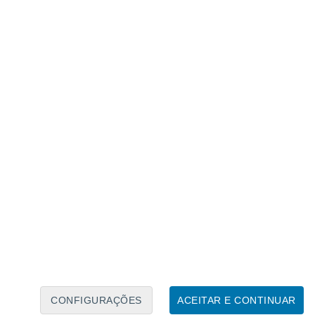
Caléndario Lunar
Seg
Ter
Qua
Qui
Sex
Sáb
Domo
6
7
8
9
10
11
12
13
14
15
16
CONFIGURAÇÕES
ACEITAR E CONTINUAR