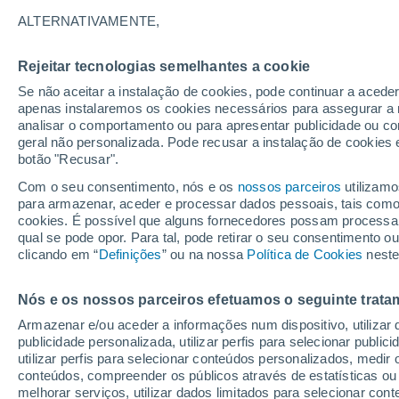
24°
ALTERNATIVAMENTE,
Rejeitar tecnologias semelhantes a cookie
Lua mingu
Se não aceitar a instalação de cookies, pode continuar a aced
Iluminada
Sensação de 26°
apenas instalaremos os cookies necessários para assegurar a 
analisar o comportamento ou para apresentar publicidade ou co
geral não personalizada. Pode recusar a instalação de cookies 
botão "Recusar".
Última hora
Ar polar traz o frio de inverno de volta ao Sul
Com o seu consentimento, nós e os
nossos parceiros
utilizamo
Sudeste; saiba o que esperar
para armazenar, aceder e processar dados pessoais, tais como a
cookies. É possível que alguns fornecedores possam processa
O Tempo 1 - 7 Dias
Atualidade
Mapas de temperat
qual se pode opor. Para tal, pode retirar o seu consentimento 
clicando em “
Definições
” ou na nossa
Política de Cookies
neste
Nós e os nossos parceiros efetuamos o seguinte trata
Amanhã
Sábado
D
Hoje
Armazenar e/ou aceder a informações num dispositivo, utilizar da
7 Ago.
8 Ago.
6 Ago.
publicidade personalizada, utilizar perfis para selecionar public
utilizar perfis para selecionar conteúdos personalizados, med
conteúdos, compreender os públicos através de estatísticas ou
melhorar serviços, utilizar dados limitados para selecionar cont
40%