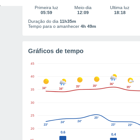
Primeira luz
Meio-dia
Última luz
05:59
12:09
18:18
Duração do dia
11h35m
Tempo para o amanhecer
4h 49m
Gráficos de tempo
45
40
36°
35°
35°
35°
34°
34°
35
30
25
25°
24°
24°
23°
23°
23°
20
0.6
0.4