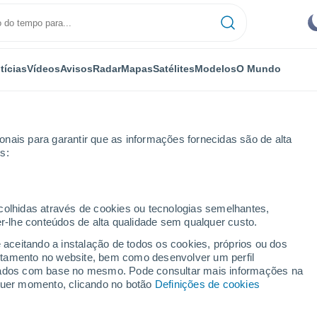
tícias
Vídeos
Avisos
Radar
Mapas
Satélites
Modelos
O Mundo
nais para garantir que as informações fornecidas são de alta
s:
ecolhidas através de cookies ou tecnologias semelhantes,
er-lhe conteúdos de alta qualidade sem qualquer custo.
jeiras - RO
e aceitando a instalação de todos os cookies, próprios ou dos
rtamento no website, bem como desenvolver um perfil
...
lizados com base no mesmo. Pode consultar mais informações na
lquer momento, clicando no botão
Definições de cookies
Por horas
Céu limpo nas próximas horas