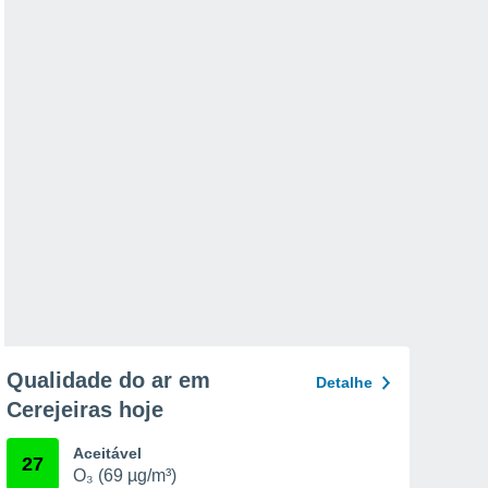
Qualidade do ar em
Detalhe
Cerejeiras hoje
Aceitável
27
O₃ (69 µg/m³)